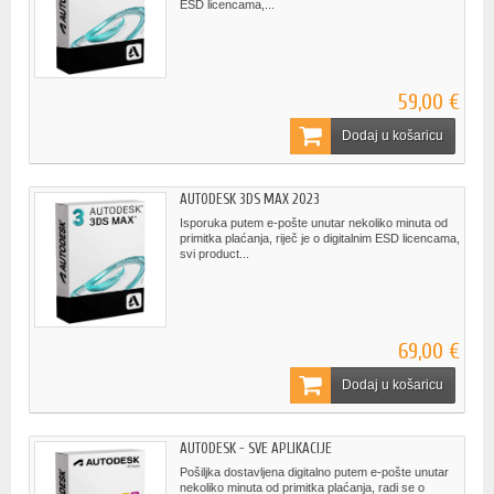
ESD licencama,...
59,00 €
Dodaj u košaricu
AUTODESK 3DS MAX 2023
Isporuka putem e-pošte unutar nekoliko minuta od
primitka plaćanja, riječ je o digitalnim ESD licencama,
svi product...
69,00 €
Dodaj u košaricu
AUTODESK - SVE APLIKACIJE
Pošiljka dostavljena digitalno putem e-pošte unutar
nekoliko minuta od primitka plaćanja, radi se o