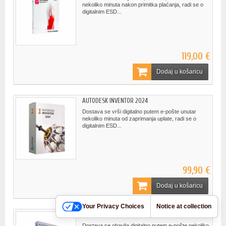
nekoliko minuta nakon primitka plaćanja, radi se o
digitalnim ESD...
119,00 €
Dodaj u košaricu
AUTODESK INVENTOR 2024
Dostava se vrši digitalno putem e-pošte unutar
nekoliko minuta od zaprimanja uplate, radi se o
digitalnim ESD...
99,90 €
Dodaj u košaricu
Your Privacy Choices
Notice at collection
AUTOCAD CIVIL 3D 2024
Dostava se obavlja digitalno putem e-pošte nekoliko