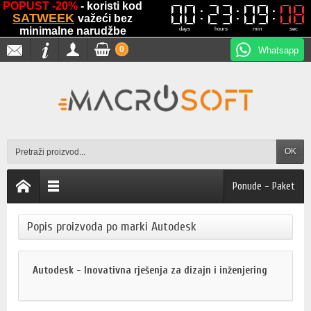
POPUST -20%
- koristi kod
00
00
23
23
09
09
07
07
SATWEEK
važeći bez
minimalne narudžbe
days
hours
min
sec
0
Whatsapp
OK
Ponude - Paket
Popis proizvoda po marki Autodesk
Autodesk - Inovativna rješenja za dizajn i inženjering