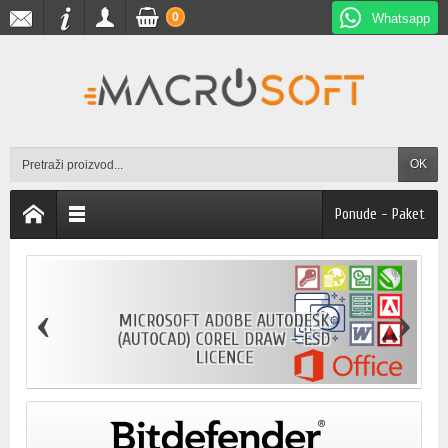
0
Whatsapp
OK
Ponude - Paket
‹
›
MICROSOFT ADOBE AUTODESK
(AUTOCAD) COREL DRAW - ESD
LICENCE