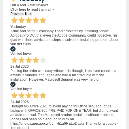
Our 4 and 5 star reviews.
Click here to read them all >
Previous
Next
Yesterday
A fine and helpfull company. I had problems by installing Adobe
Acrobat Pro DC, that even the Adobe Community could not solve. I'm
glad with there advice and steps to solve the installing problem. Joop
van der Sluis.
Verified buyer
28 Jul 2026
Placing the order was easy. Afterwards, though, I received countless
emails in various languages and had a bit of trouble with the
installation. However, Macrosoft Support was very helpful.
Verified buyer
24 Jul 2026
I bought MS Office 2021 to avoid paying for Office 365. I bought a
laptop with OFFICE 365 PRE-PAID FOR ONE YEAR, but did not want
an auto-renewal. The Macrosoft product installed without problems,
(once I had been bold enough to click on
https://photos.app.goo.gl/u5mHi1a6RELpDyxx7 Thanks for a trouble-
free product.