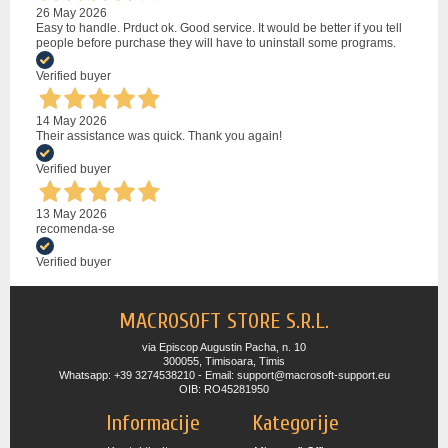
26 May 2026
Easy to handle. Prduct ok. Good service. It would be better if you tell
people before purchase they will have to uninstall some programs.
Verified buyer
14 May 2026
Their assistance was quick. Thank you again!
Verified buyer
13 May 2026
recomenda-se
Verified buyer
MACROSOFT STORE S.R.L.
via Episcop Augustin Pacha, n. 10
300055, Timisoara, Timis
Whatsapp: +39 3274538210 - Email: support@macrosoft-support.eu
OIB: RO45281950
Informacije
Kategorije