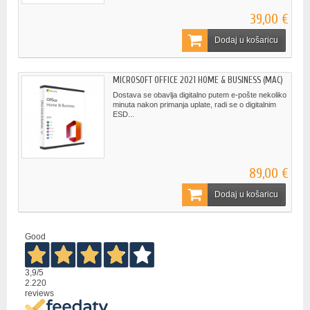
39,00 €
Dodaj u košaricu
MICROSOFT OFFICE 2021 HOME & BUSINESS (MAC)
Dostava se obavlja digitalno putem e-pošte nekoliko
minuta nakon primanja uplate, radi se o digitalnim
ESD...
89,00 €
Dodaj u košaricu
Good
3,9
/5
2.220
reviews