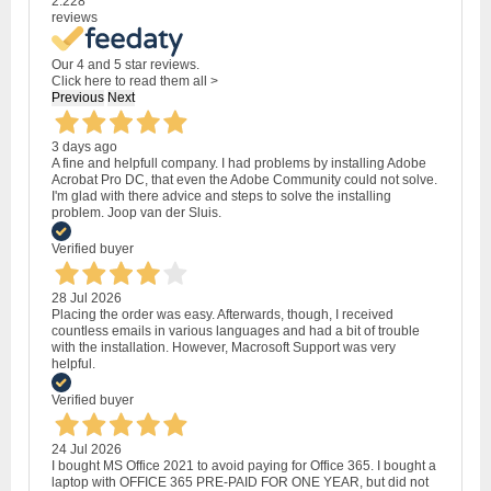
2.228
reviews
Our 4 and 5 star reviews.
Click here to read them all >
Previous
Next
3 days ago
A fine and helpfull company. I had problems by installing Adobe
Acrobat Pro DC, that even the Adobe Community could not solve.
I'm glad with there advice and steps to solve the installing
problem. Joop van der Sluis.
Verified buyer
28 Jul 2026
Placing the order was easy. Afterwards, though, I received
countless emails in various languages and had a bit of trouble
with the installation. However, Macrosoft Support was very
helpful.
Verified buyer
24 Jul 2026
I bought MS Office 2021 to avoid paying for Office 365. I bought a
laptop with OFFICE 365 PRE-PAID FOR ONE YEAR, but did not