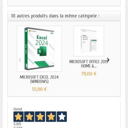
10 autres produits dans la même catégorie :
‹
›
MICROSOFT OFFICE 2019
HOME &...
79,00 €
MICROSOFT EXCEL 2024
MICRO
(WINDOWS)
55,90 €
Good
3,9
/5