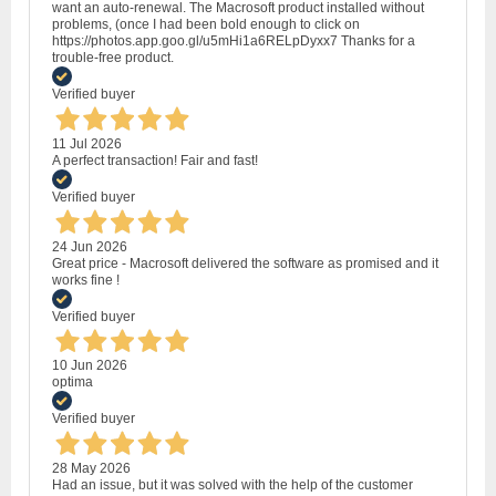
want an auto-renewal. The Macrosoft product installed without
problems, (once I had been bold enough to click on
https://photos.app.goo.gl/u5mHi1a6RELpDyxx7 Thanks for a
trouble-free product.
Verified buyer
11 Jul 2026
A perfect transaction! Fair and fast!
Verified buyer
24 Jun 2026
Great price - Macrosoft delivered the software as promised and it
works fine !
Verified buyer
10 Jun 2026
optima
Verified buyer
28 May 2026
Had an issue, but it was solved with the help of the customer