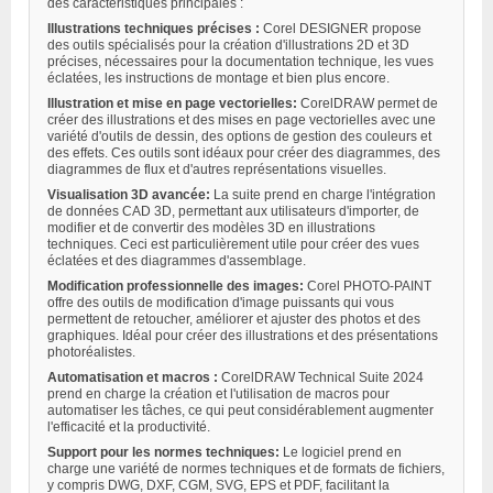
des caractéristiques principales :
Illustrations techniques précises :
Corel DESIGNER propose
des outils spécialisés pour la création d'illustrations 2D et 3D
précises, nécessaires pour la documentation technique, les vues
éclatées, les instructions de montage et bien plus encore.
Illustration et mise en page vectorielles:
CorelDRAW permet de
créer des illustrations et des mises en page vectorielles avec une
variété d'outils de dessin, des options de gestion des couleurs et
des effets. Ces outils sont idéaux pour créer des diagrammes, des
diagrammes de flux et d'autres représentations visuelles.
Visualisation 3D avancée:
La suite prend en charge l'intégration
de données CAD 3D, permettant aux utilisateurs d'importer, de
modifier et de convertir des modèles 3D en illustrations
techniques. Ceci est particulièrement utile pour créer des vues
éclatées et des diagrammes d'assemblage.
Modification professionnelle des images:
Corel PHOTO-PAINT
offre des outils de modification d'image puissants qui vous
permettent de retoucher, améliorer et ajuster des photos et des
graphiques. Idéal pour créer des illustrations et des présentations
photoréalistes.
Automatisation et macros :
CorelDRAW Technical Suite 2024
prend en charge la création et l'utilisation de macros pour
automatiser les tâches, ce qui peut considérablement augmenter
l'efficacité et la productivité.
Support pour les normes techniques:
Le logiciel prend en
charge une variété de normes techniques et de formats de fichiers,
y compris DWG, DXF, CGM, SVG, EPS et PDF, facilitant la