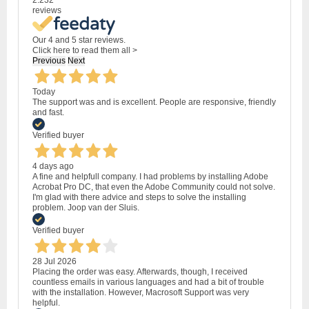
2.232
reviews
Our 4 and 5 star reviews.
Click here to read them all >
Previous
Next
Today
The support was and is excellent. People are responsive, friendly
and fast.
Verified buyer
4 days ago
A fine and helpfull company. I had problems by installing Adobe
Acrobat Pro DC, that even the Adobe Community could not solve.
I'm glad with there advice and steps to solve the installing
problem. Joop van der Sluis.
Verified buyer
28 Jul 2026
Placing the order was easy. Afterwards, though, I received
countless emails in various languages and had a bit of trouble
with the installation. However, Macrosoft Support was very
helpful.