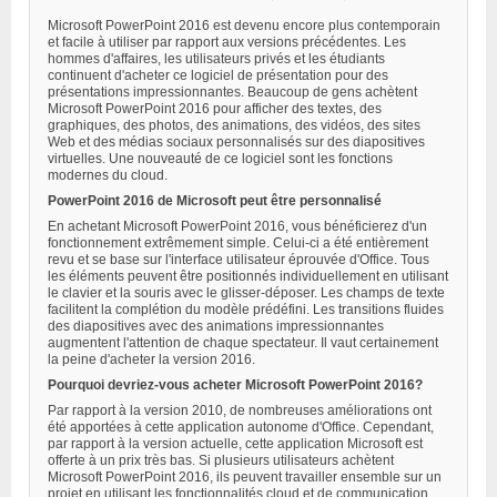
Microsoft PowerPoint 2016 est devenu encore plus contemporain
et facile à utiliser par rapport aux versions précédentes. Les
hommes d'affaires, les utilisateurs privés et les étudiants
continuent d'acheter ce logiciel de présentation pour des
présentations impressionnantes. Beaucoup de gens achètent
Microsoft PowerPoint 2016 pour afficher des textes, des
graphiques, des photos, des animations, des vidéos, des sites
Web et des médias sociaux personnalisés sur des diapositives
virtuelles. Une nouveauté de ce logiciel sont les fonctions
modernes du cloud.
PowerPoint 2016 de Microsoft peut être personnalisé
En achetant Microsoft PowerPoint 2016, vous bénéficierez d'un
fonctionnement extrêmement simple. Celui-ci a été entièrement
revu et se base sur l'interface utilisateur éprouvée d'Office. Tous
les éléments peuvent être positionnés individuellement en utilisant
le clavier et la souris avec le glisser-déposer. Les champs de texte
facilitent la complétion du modèle prédéfini. Les transitions fluides
des diapositives avec des animations impressionnantes
augmentent l'attention de chaque spectateur. Il vaut certainement
la peine d'acheter la version 2016.
Pourquoi devriez-vous acheter Microsoft PowerPoint 2016?
Par rapport à la version 2010, de nombreuses améliorations ont
été apportées à cette application autonome d'Office. Cependant,
par rapport à la version actuelle, cette application Microsoft est
offerte à un prix très bas. Si plusieurs utilisateurs achètent
Microsoft PowerPoint 2016, ils peuvent travailler ensemble sur un
projet en utilisant les fonctionnalités cloud et de communication.