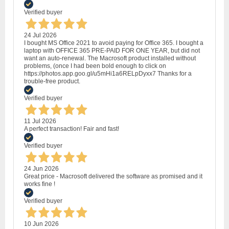
Verified buyer
24 Jul 2026
I bought MS Office 2021 to avoid paying for Office 365. I bought a
laptop with OFFICE 365 PRE-PAID FOR ONE YEAR, but did not
want an auto-renewal. The Macrosoft product installed without
problems, (once I had been bold enough to click on
https://photos.app.goo.gl/u5mHi1a6RELpDyxx7 Thanks for a
trouble-free product.
Verified buyer
11 Jul 2026
A perfect transaction! Fair and fast!
Verified buyer
24 Jun 2026
Great price - Macrosoft delivered the software as promised and it
works fine !
Verified buyer
10 Jun 2026