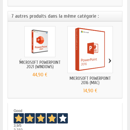
7 autres produits dans la même catégorie :
‹
›
MICROSOFT POWERPOINT
2021 (WINDOWS)
44,90 €
MICROSOFT POWERPOINT
MICRO
2016 (MAC)
14,90 €
Good
3,9
/5