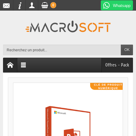
0
Whatsapp
OK
Offres - Pack