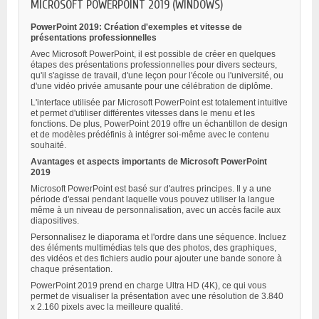
MICROSOFT POWERPOINT 2019 (WINDOWS)
PowerPoint 2019: Création d'exemples et vitesse de
présentations professionnelles
Avec Microsoft PowerPoint, il est possible de créer en quelques
étapes des présentations professionnelles pour divers secteurs,
qu'il s'agisse de travail, d'une leçon pour l'école ou l'université, ou
d'une vidéo privée amusante pour une célébration de diplôme.
L'interface utilisée par Microsoft PowerPoint est totalement intuitive
et permet d'utiliser différentes vitesses dans le menu et les
fonctions. De plus, PowerPoint 2019 offre un échantillon de design
et de modèles prédéfinis à intégrer soi-même avec le contenu
souhaité.
Avantages et aspects importants de Microsoft PowerPoint
2019
Microsoft PowerPoint est basé sur d'autres principes. Il y a une
période d'essai pendant laquelle vous pouvez utiliser la langue
même à un niveau de personnalisation, avec un accès facile aux
diapositives.
Personnalisez le diaporama et l'ordre dans une séquence. Incluez
des éléments multimédias tels que des photos, des graphiques,
des vidéos et des fichiers audio pour ajouter une bande sonore à
chaque présentation.
PowerPoint 2019 prend en charge Ultra HD (4K), ce qui vous
permet de visualiser la présentation avec une résolution de 3.840
x 2.160 pixels avec la meilleure qualité.