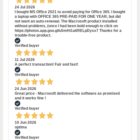
24 Jul 2026
I bought MS Office 2021 to avoid paying for Office 365. I bought
a laptop with OFFICE 365 PRE-PAID FOR ONE YEAR, but did
not want an auto-renewal. The Macrosoft product installed
without problems, (once I had been bold enough to click on
https://photos.app.goo.gl/u5mHi1a6RELpDyxx7 Thanks for a
trouble-free product.
Verified buyer
11 Jul 2026
A perfect transaction! Fair and fast!
Verified buyer
24 Jun 2026
Great price - Macrosoft delivered the software as promised
and it works fine !
Verified buyer
10 Jun 2026
optima
Verified buyer