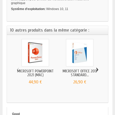
graphique
Système d'exploitation:
Windows 10, 11
10 autres produits dans la même catégorie :
‹
›
MICROSOFT POWERPOINT
MICROSOFT OFFICE 2013
BIT
2021 (MAC)
STANDARD...
SE
44,90 €
26,90 €
Good