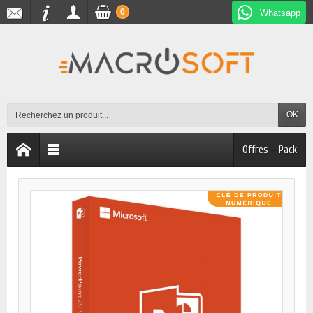
0
Whatsapp
OK
Offres - Pack