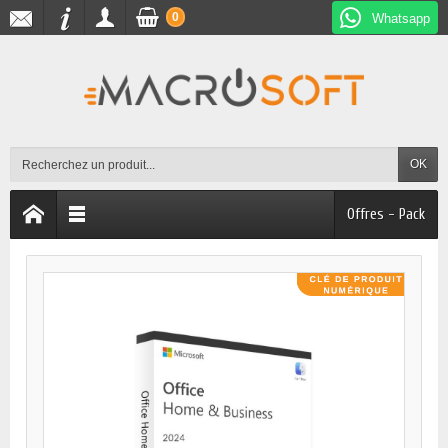
0
Whatsapp
OK
Offres - Pack