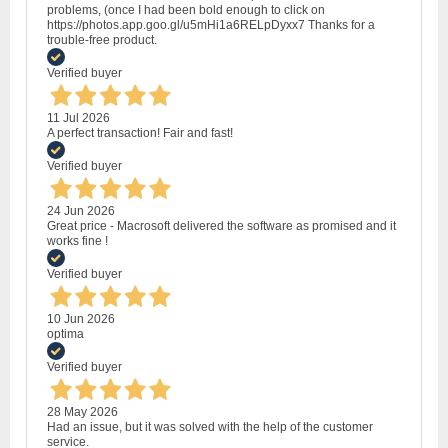
problems, (once I had been bold enough to click on
https://photos.app.goo.gl/u5mHi1a6RELpDyxx7 Thanks for a
trouble-free product.
Verified buyer
11 Jul 2026
A perfect transaction! Fair and fast!
Verified buyer
24 Jun 2026
Great price - Macrosoft delivered the software as promised and it
works fine !
Verified buyer
10 Jun 2026
optima
Verified buyer
28 May 2026
Had an issue, but it was solved with the help of the customer
service.