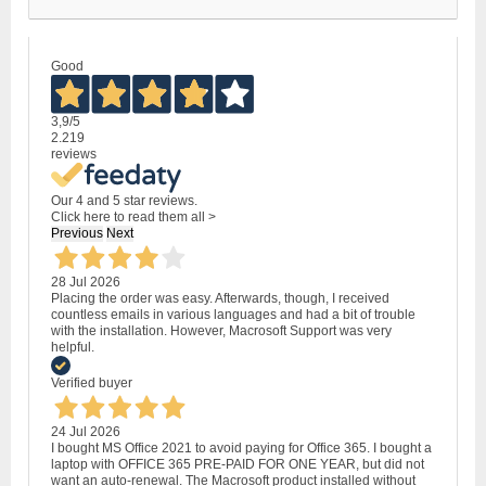
Good
3,9
/5
2.219
reviews
Our 4 and 5 star reviews.
Click here to read them all >
Previous
Next
28 Jul 2026
Placing the order was easy. Afterwards, though, I received
countless emails in various languages and had a bit of trouble
with the installation. However, Macrosoft Support was very
helpful.
Verified buyer
24 Jul 2026
I bought MS Office 2021 to avoid paying for Office 365. I bought a
laptop with OFFICE 365 PRE-PAID FOR ONE YEAR, but did not
want an auto-renewal. The Macrosoft product installed without