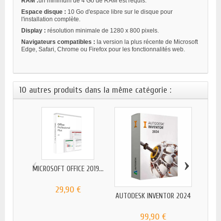
RAM :
un minimum de 4 Go de RAM est requis.
Espace disque :
10 Go d'espace libre sur le disque pour
l'installation complète.
Display :
résolution minimale de 1280 x 800 pixels.
Navigateurs compatibles :
la version la plus récente de Microsoft
Edge, Safari, Chrome ou Firefox pour les fonctionnalités web.
10 autres produits dans la même catégorie :
‹
›
MICROSOFT OFFICE 2019...
MICR
29,90 €
AUTODESK INVENTOR 2024
99,90 €