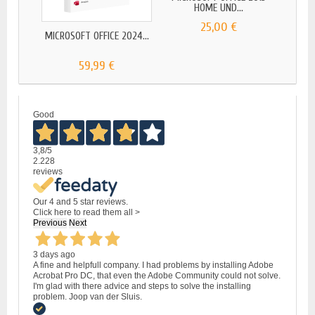
HOME UND...
25,00 €
MICROSOFT OFFICE 2024...
59,99 €
Good
3,8
/5
2.228
reviews
Our 4 and 5 star reviews.
Click here to read them all >
Previous
Next
3 days ago
A fine and helpfull company. I had problems by installing Adobe
Acrobat Pro DC, that even the Adobe Community could not solve.
I'm glad with there advice and steps to solve the installing
problem. Joop van der Sluis.