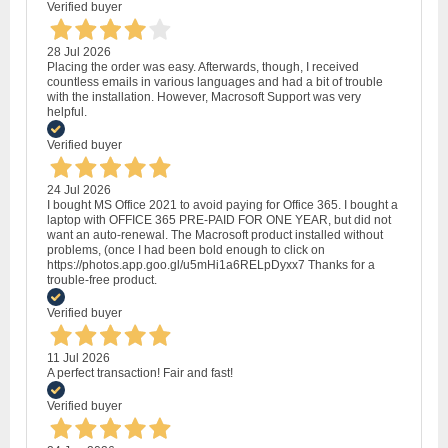
Verified buyer
28 Jul 2026
Placing the order was easy. Afterwards, though, I received
countless emails in various languages and had a bit of trouble
with the installation. However, Macrosoft Support was very
helpful.
Verified buyer
24 Jul 2026
I bought MS Office 2021 to avoid paying for Office 365. I bought a
laptop with OFFICE 365 PRE-PAID FOR ONE YEAR, but did not
want an auto-renewal. The Macrosoft product installed without
problems, (once I had been bold enough to click on
https://photos.app.goo.gl/u5mHi1a6RELpDyxx7 Thanks for a
trouble-free product.
Verified buyer
11 Jul 2026
A perfect transaction! Fair and fast!
Verified buyer