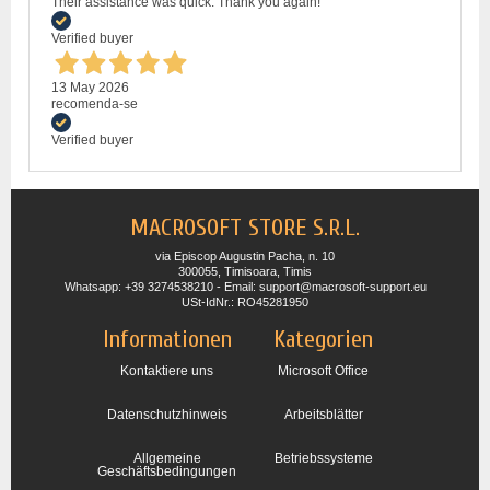
Their assistance was quick. Thank you again!
Verified buyer
13 May 2026
recomenda-se
Verified buyer
MACROSOFT STORE S.R.L.
via Episcop Augustin Pacha, n. 10
300055, Timisoara, Timis
Whatsapp: +39 3274538210 - Email: support@macrosoft-support.eu
USt-IdNr.: RO45281950
Informationen
Kategorien
Kontaktiere uns
Microsoft Office
Datenschutzhinweis
Arbeitsblätter
Allgemeine
Betriebssysteme
Geschäftsbedingungen