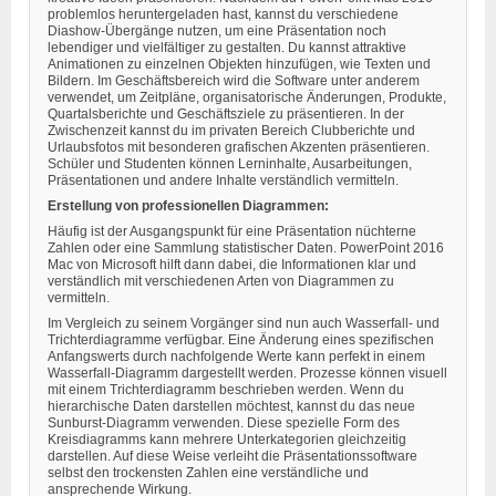
problemlos heruntergeladen hast, kannst du verschiedene
Diashow-Übergänge nutzen, um eine Präsentation noch
lebendiger und vielfältiger zu gestalten. Du kannst attraktive
Animationen zu einzelnen Objekten hinzufügen, wie Texten und
Bildern. Im Geschäftsbereich wird die Software unter anderem
verwendet, um Zeitpläne, organisatorische Änderungen, Produkte,
Quartalsberichte und Geschäftsziele zu präsentieren. In der
Zwischenzeit kannst du im privaten Bereich Clubberichte und
Urlaubsfotos mit besonderen grafischen Akzenten präsentieren.
Schüler und Studenten können Lerninhalte, Ausarbeitungen,
Präsentationen und andere Inhalte verständlich vermitteln.
Erstellung von professionellen Diagrammen:
Häufig ist der Ausgangspunkt für eine Präsentation nüchterne
Zahlen oder eine Sammlung statistischer Daten. PowerPoint 2016
Mac von Microsoft hilft dann dabei, die Informationen klar und
verständlich mit verschiedenen Arten von Diagrammen zu
vermitteln.
Im Vergleich zu seinem Vorgänger sind nun auch Wasserfall- und
Trichterdiagramme verfügbar. Eine Änderung eines spezifischen
Anfangswerts durch nachfolgende Werte kann perfekt in einem
Wasserfall-Diagramm dargestellt werden. Prozesse können visuell
mit einem Trichterdiagramm beschrieben werden. Wenn du
hierarchische Daten darstellen möchtest, kannst du das neue
Sunburst-Diagramm verwenden. Diese spezielle Form des
Kreisdiagramms kann mehrere Unterkategorien gleichzeitig
darstellen. Auf diese Weise verleiht die Präsentationssoftware
selbst den trockensten Zahlen eine verständliche und
ansprechende Wirkung.