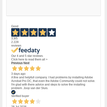
Good
3,9
/5
2.228
reviews
Our 4 and 5 star reviews.
Click here to read them all >
Previous
Next
3 days ago
A fine and helpfull company. I had problems by installing Adobe
Acrobat Pro DC, that even the Adobe Community could not solve.
I'm glad with there advice and steps to solve the installing
problem. Joop van der Sluis.
Verified buyer
28 Jul 2026