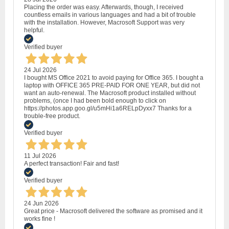
Placing the order was easy. Afterwards, though, I received
countless emails in various languages and had a bit of trouble
with the installation. However, Macrosoft Support was very
helpful.
Verified buyer
24 Jul 2026
I bought MS Office 2021 to avoid paying for Office 365. I bought a
laptop with OFFICE 365 PRE-PAID FOR ONE YEAR, but did not
want an auto-renewal. The Macrosoft product installed without
problems, (once I had been bold enough to click on
https://photos.app.goo.gl/u5mHi1a6RELpDyxx7 Thanks for a
trouble-free product.
Verified buyer
11 Jul 2026
A perfect transaction! Fair and fast!
Verified buyer
24 Jun 2026
Great price - Macrosoft delivered the software as promised and it
works fine !