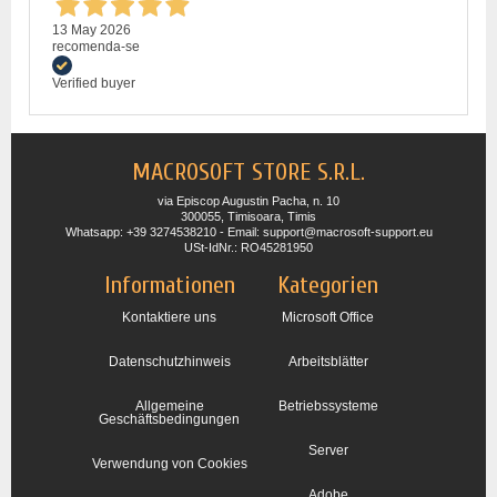
13 May 2026
recomenda-se
Verified buyer
MACROSOFT STORE S.R.L.
via Episcop Augustin Pacha, n. 10
300055, Timisoara, Timis
Whatsapp: +39 3274538210 - Email: support@macrosoft-support.eu
USt-IdNr.: RO45281950
Informationen
Kategorien
Kontaktiere uns
Microsoft Office
Datenschutzhinweis
Arbeitsblätter
Allgemeine
Betriebssysteme
Geschäftsbedingungen
Server
Verwendung von Cookies
Adobe