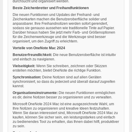
durchsucht und organisiert werden.
Beste Zeichenbretter und Freihandfunktionen
Die neuen Funktionen und Updates der Freihand- und
Zeichenkarten machen die Benutzeroberfläche solider und
anpassbarer. Ihre Freihandnotizen werden sofort gerendert,
sodass sie genauso aussehen wie traditionelle Tinte auf Papier.
Darüber hinaus haben Sie jetzt mehr Farb- und Größenoptionen
für die Zeichenwerkzeuge und die Werkzeuge sind besser
organisiert, um den Zugriff zu erleichtern.
Vorteile von OneNote Mac 2024
Benutzerfreundlichkeit:
Die neue Benutzeroberfläche ist intuitiv
und einfach zu navigieren.
Vielseitigkeit:
Wenn Sie schreiben, zeichnen oder Skizzen
erstellen möchten, bietet OneNote die richtige Funktion.
Synchronisation:
Deine Notizen sind auf allen Geräten
synchronisiert, so dass du jederzeit und überall darauf zugreifen
kannst.
Organisationsinstrumente:
Die neuen Funktionen ermöglichen
es dir, deine Notizen besser zu organisieren und zu verwalten.
Microsoft OneNote 2024 Mac ist eine ausgezeichnete Wahl, um
Ihre Notizen zu organisieren und kreative Ideen festzuhalten.
Wenn Sie daran interessiert sind, Microsoft OneNote 2024 Mac zu
kaufen, können Sie sicher sein, ein leistungsstarkes und einfach
zu bedienendes Tool zu erhalten, das Ihnen dabei hilft, produktiver
zu sein.