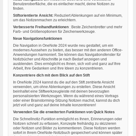
Benutzeroberfläche, die es einfacher macht, deine Notizen zu
finden.
Stiftorientierte Ansicht:
Reduziert Ablenkungen auf ein Minimum,
um das Notizenmachen zu erleichtern.
Verbesserte Freihandfunktionen
: Beste Zeichenbretter und mehr
Farb- und Größenoptionen für Zeichenwerkzeuge.
Neue Navigationsfunktionen
Die Navigation in OneNote 2024 wurde neu gestaltet, um ein
modernes Aussehen zu bieten, das besser mit den anderen Office-
Anwendungen harmoniert. Sie können das Navigationsfenster für
Notizbücher und Abschnitte je nach Bedarf anzeigen und
ausblenden. Dies ermöglicht es Ihnen, sich voll und ganz auf Ihre
Arbeit, Ihre Gedanken und Ihre Ideen zu konzentrieren.
Konzentriere dich mit dem Blick auf den Stift
In OneNote 2024 kannst du die auf den Stift zentrierte Ansicht
verwenden, um ohne Ablenkungen zu erstellen. Diese Ansicht
beinhaltet eine Stiftwerkzeugleiste mit deinen bevorzugten
personalisierten Werkzeugen. Wenn du während eines Vortrags
oder einer Brainstorming-Sitzung Notizen machst, kannst du dich
jetzt voll und ganz auf deine Inhalte konzentrieren!
Verwenden Sie die erweiterten Funktionen von Quick Notes
Die Schnellnotiz-Funktion ermöglicht es Ihnen, Erinnerungen oder
Notizen schnell zu erfassen, Konzepte freihändig zu skizzieren
oder Notizen und Bilder zu kommentieren. Diese Notizen werden
sofort in Ihrem OneNote-Notizbuch gespeichert und können später