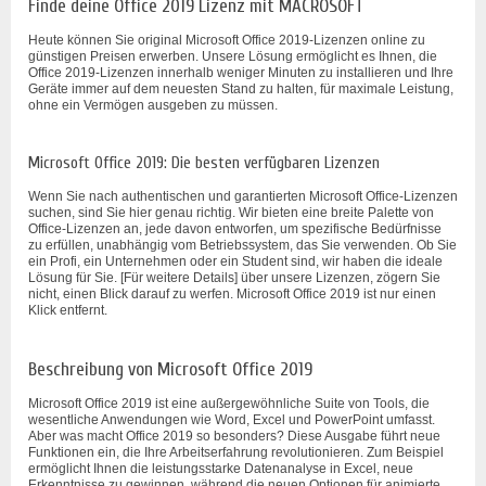
Finde deine Office 2019 Lizenz mit MACROSOFT
Heute können Sie original Microsoft Office 2019-Lizenzen online zu
günstigen Preisen erwerben. Unsere Lösung ermöglicht es Ihnen, die
Office 2019-Lizenzen innerhalb weniger Minuten zu installieren und Ihre
Geräte immer auf dem neuesten Stand zu halten, für maximale Leistung,
ohne ein Vermögen ausgeben zu müssen.
Microsoft Office 2019: Die besten verfügbaren Lizenzen
Wenn Sie nach authentischen und garantierten Microsoft Office-Lizenzen
suchen, sind Sie hier genau richtig. Wir bieten eine breite Palette von
Office-Lizenzen an, jede davon entworfen, um spezifische Bedürfnisse
zu erfüllen, unabhängig vom Betriebssystem, das Sie verwenden. Ob Sie
ein Profi, ein Unternehmen oder ein Student sind, wir haben die ideale
Lösung für Sie. [Für weitere Details] über unsere Lizenzen, zögern Sie
nicht, einen Blick darauf zu werfen. Microsoft Office 2019 ist nur einen
Klick entfernt.
Beschreibung von Microsoft Office 2019
Microsoft Office 2019 ist eine außergewöhnliche Suite von Tools, die
wesentliche Anwendungen wie Word, Excel und PowerPoint umfasst.
Aber was macht Office 2019 so besonders? Diese Ausgabe führt neue
Funktionen ein, die Ihre Arbeitserfahrung revolutionieren. Zum Beispiel
ermöglicht Ihnen die leistungsstarke Datenanalyse in Excel, neue
Erkenntnisse zu gewinnen, während die neuen Optionen für animierte