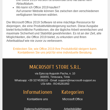
Die Office 2019-Version ist unbefristet und hat daher kein
Ablaufdatum.
Wo kann ich Office 2019 kaufen?
Auf unserer Website können Sie zwischen den verschiedenen
verfügbaren Versionen wählen.
Die Microsoft Office 2019 Software ist eine mächtige Ressource für
diejenigen, die eine Produktivitätssteigerung suchen. Diese Ausgabe
bietet fortschrittliche Funktionen, die die tägliche Arbeit vereinfachen und
maximale Sicherheit und Stabilität gewährleisten. Es ist an der Zeit, alle
Möglichkeiten, die Office 2019 bietet, zu erkunden und Ihren
Arbeitsablauf wie nie zuvor zu verbessern.
Entdecken Sie, wie Office 2019 Ihre Produktivität steigern kann.
Kontaktieren Sie uns jetzt für eine individuelle Beratung.
MACROSOFT STORE S.R.L.
via Episcop Augustin Pacha, n. 10
300055, Timisoara, Timis
Whatsapp: +39 3274538210 - Email: support@macrosoft-support.eu
USt-IdNr.: RO45281950
Informationen
Kategorien
Kontaktiere uns
Microsoft Office
Datenschutzhinweis
Arbeitsblätter