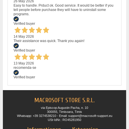
26 May 2026
Easy to handle. Prduct ok. Good service. It would be better if you
tell people before purchase they will have to uninstall some
programs.
Verified buyer
14 May 2026
Their assistance was quick. Thank you again!
Verified buyer
13 May 2026
recomenda-se
Verified buyer
MACROSOFT STORE S.R.L.
via Episcop Augustin Pacha, n. 10
300055, Timisoara, Timis
Whatsapp: +39 3274538210 - Email: support@macrosoft-support.eu
USt-IdNr.: RO45281950