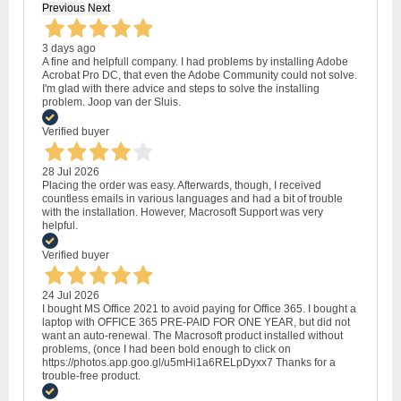
Previous
Next
3 days ago
A fine and helpfull company. I had problems by installing Adobe
Acrobat Pro DC, that even the Adobe Community could not solve.
I'm glad with there advice and steps to solve the installing
problem. Joop van der Sluis.
Verified buyer
28 Jul 2026
Placing the order was easy. Afterwards, though, I received
countless emails in various languages and had a bit of trouble
with the installation. However, Macrosoft Support was very
helpful.
Verified buyer
24 Jul 2026
I bought MS Office 2021 to avoid paying for Office 365. I bought a
laptop with OFFICE 365 PRE-PAID FOR ONE YEAR, but did not
want an auto-renewal. The Macrosoft product installed without
problems, (once I had been bold enough to click on
https://photos.app.goo.gl/u5mHi1a6RELpDyxx7 Thanks for a
trouble-free product.