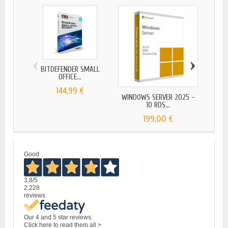
‹
›
BITDEFENDER SMALL
BITD
OFFICE...
144,99 €
WINDOWS SERVER 2025 -
10 RDS...
199,00 €
Good
3,8
/5
2.228
reviews
Our 4 and 5 star reviews.
Click here to read them all >