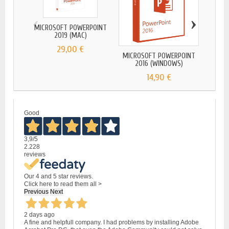
‹
›
MICROSOFT POWERPOINT
2019 (MAC)
29,00 €
MICROSOFT POWERPOINT
MICRO
2016 (WINDOWS)
2
14,90 €
Good
3,9
/5
2.228
reviews
Our 4 and 5 star reviews.
Click here to read them all >
Previous
Next
2 days ago
A fine and helpfull company. I had problems by installing Adobe