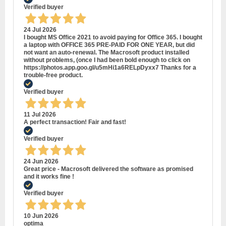
Verified buyer
24 Jul 2026
I bought MS Office 2021 to avoid paying for Office 365. I bought
a laptop with OFFICE 365 PRE-PAID FOR ONE YEAR, but did
not want an auto-renewal. The Macrosoft product installed
without problems, (once I had been bold enough to click on
https://photos.app.goo.gl/u5mHi1a6RELpDyxx7 Thanks for a
trouble-free product.
Verified buyer
11 Jul 2026
A perfect transaction! Fair and fast!
Verified buyer
24 Jun 2026
Great price - Macrosoft delivered the software as promised
and it works fine !
Verified buyer
10 Jun 2026
optima