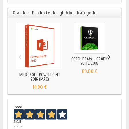
10 andere Produkte der gleichen Kategorie:
‹
›
COREL DRAW - GRAFIK
MICR
SUITE 2018
89,00 €
MICROSOFT POWERPOINT
2016 (MAC)
14,90 €
Good
3,9
/5
2.232