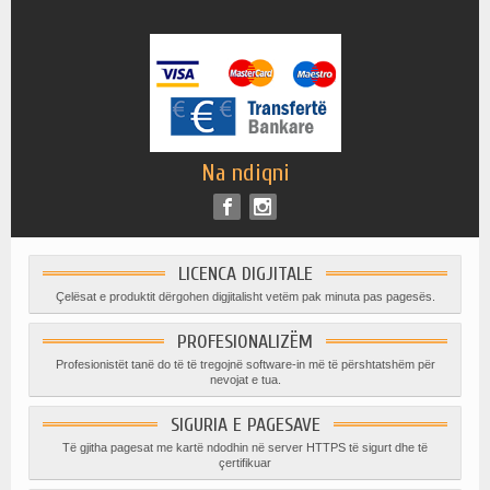
Na ndiqni
LICENCA DIGJITALE
Çelësat e produktit dërgohen digjitalisht vetëm pak minuta pas pagesës.
PROFESIONALIZËM
Profesionistët tanë do të të tregojnë software-in më të përshtatshëm për
nevojat e tua.
SIGURIA E PAGESAVE
Të gjitha pagesat me kartë ndodhin në server HTTPS të sigurt dhe të
çertifikuar