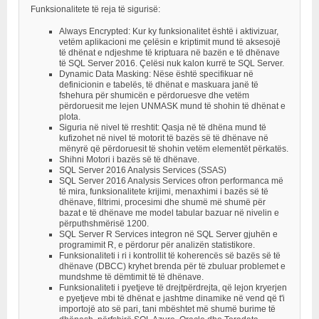
Funksionalitete të reja të sigurisë:
Always Encrypted: Kur ky funksionalitet është i aktivizuar,
vetëm aplikacioni me çelësin e kriptimit mund të aksesojë
të dhënat e ndjeshme të kriptuara në bazën e të dhënave
të SQL Server 2016. Çelësi nuk kalon kurrë te SQL Server.
Dynamic Data Masking: Nëse është specifikuar në
definicionin e tabelës, të dhënat e maskuara janë të
fshehura për shumicën e përdoruesve dhe vetëm
përdoruesit me lejen UNMASK mund të shohin të dhënat e
plota.
Siguria në nivel të rreshtit: Qasja në të dhëna mund të
kufizohet në nivel të motorit të bazës së të dhënave në
mënyrë që përdoruesit të shohin vetëm elementët përkatës.
Shihni Motori i bazës së të dhënave.
SQL Server 2016 Analysis Services (SSAS)
SQL Server 2016 Analysis Services ofron performanca më
të mira, funksionalitete krijimi, menaxhimi i bazës së të
dhënave, filtrimi, procesimi dhe shumë më shumë për
bazat e të dhënave me model tabular bazuar në nivelin e
përputhshmërisë 1200.
SQL Server R Services integron në SQL Server gjuhën e
programimit R, e përdorur për analizën statistikore.
Funksionaliteti i ri i kontrollit të koherencës së bazës së të
dhënave (DBCC) kryhet brenda për të zbuluar problemet e
mundshme të dëmtimit të të dhënave.
Funksionaliteti i pyetjeve të drejtpërdrejta, që lejon kryerjen
e pyetjeve mbi të dhënat e jashtme dinamike në vend që t'i
importojë ato së pari, tani mbështet më shumë burime të