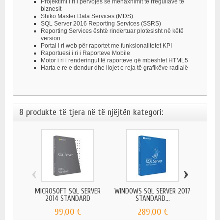
Projektimi i ri i përvojës së menaxhimit të rregullave të
biznesit
Shiko Master Data Services (MDS).
SQL Server 2016 Reporting Services (SSRS)
Reporting Services është rindërtuar plotësisht në këtë
version.
Portal i ri web për raportet me funksionalitetet KPI
Raportuesi i ri i Raporteve Mobile
Motor i ri i renderingut të raporteve që mbështet HTML5
Harta e re e dendur dhe llojet e reja të grafikëve radialë
8 produkte të tjera në të njëjtën kategori:
‹
›
MICROSOFT SQL SERVER
WINDOWS SQL SERVER 2017
MICR
2014 STANDARD
STANDARD...
99,00 €
289,00 €