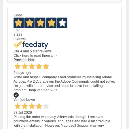
Good
3,9
/5
2.228
reviews
Our 4 and 5 star reviews.
Click here to read them all >
Previous
Next
3 days ago
A fine and helpfull company. I had problems by installing Adobe
Acrobat Pro DC, that even the Adobe Community could not solve.
I'm glad with there advice and steps to solve the installing
problem. Joop van der Sluis.
Verified buyer
28 Jul 2026
Placing the order was easy. Afterwards, though, I received
countless emails in various languages and had a bit of trouble
with the installation. However, Macrosoft Support was very