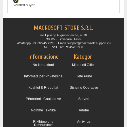
Verified buyer
MACROSOFT STORE S.R.L.
via Episcop Augustin Pacha, n. 10
300055, Timisoara, Timis
Whatsapp: +39 3274538210 - Email: support@macrosoft-support.eu
Nr. i TVSH-së: RO45281950
Informacione
Kategori
Na kontaktoni
Microsoft Office
Informatë për Privatësinë
Fletë Pune
Kushtet & Rregullat
Sisteme Operative
Përdorimi i Cookies-ve
Serveri
Ndihmë Teknike
Adobe
Rikthime dhe
Antivirus
Rimbursime