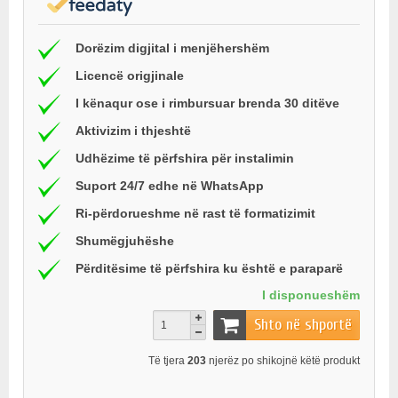
Dorëzim digjital i menjëhershëm
Licencë origjinale
I kënaqur ose i rimbursuar brenda 30 ditëve
Aktivizim i thjeshtë
Udhëzime të përfshira për instalimin
Suport 24/7 edhe në WhatsApp
Ri-përdorueshme në rast të formatizimit
Shumëgjuhëshe
Përditësime të përfshira ku është e paraparë
I disponueshëm
Shto në shportë
Të tjera
203
njerëz po shikojnë këtë produkt