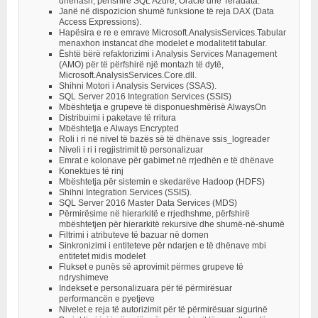
dhënash, përfshirë SQL Azure, Oracle dhe Teradata.
Janë në dispozicion shumë funksione të reja DAX (Data
Access Expressions).
Hapësira e re e emrave Microsoft.AnalysisServices.Tabular
menaxhon instancat dhe modelet e modalitetit tabular.
Është bërë refaktorizimi i Analysis Services Management
(AMO) për të përfshirë një montazh të dytë,
Microsoft.AnalysisServices.Core.dll.
Shihni Motori i Analysis Services (SSAS).
SQL Server 2016 Integration Services (SSIS)
Mbështetja e grupeve të disponueshmërisë AlwaysOn
Distribuimi i paketave të rritura
Mbështetja e Always Encrypted
Roli i ri në nivel të bazës së të dhënave ssis_logreader
Niveli i ri i regjistrimit të personalizuar
Emrat e kolonave për gabimet në rrjedhën e të dhënave
Konektues të rinj
Mbështetja për sistemin e skedarëve Hadoop (HDFS)
Shihni Integration Services (SSIS).
SQL Server 2016 Master Data Services (MDS)
Përmirësime në hierarkitë e rrjedhshme, përfshirë
mbështetjen për hierarkitë rekursive dhe shumë-në-shumë
Filtrimi i atributeve të bazuar në domen
Sinkronizimi i entiteteve për ndarjen e të dhënave mbi
entitetet midis modelet
Flukset e punës së aprovimit përmes grupeve të
ndryshimeve
Indekset e personalizuara për të përmirësuar
performancën e pyetjeve
Nivelet e reja të autorizimit për të përmirësuar sigurinë