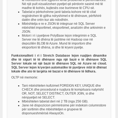
të monitoroni dhe zgjidhni lehtë problemet e performancës.
Në një pult vizualizohen pyetjet që përdorin sasinë më të
madhe të kohës, kujtesës ose burimeve të CPU-së.
Tabelat e përkohshme janë tabela kohore në të cilat
regjistrohen të gjitha ndryshimet e të dhënave, përfshirë
datën dhe orën kur ato ndodhën.
Mbështetja e re e JSON të integruar në SQL Server
mbështet importimet, eksportimet, analizën dhe arkivimin e
JSON.
Motori i ri i pyetjeve PolyBase lejon integrimin e SQL
Server me të dhëna të jashtme në Hadoop ose në
depozitën BLOB të Azure. Mund të importoni dhe
eksportoni të dhëna, si dhe të kryeni pyetje.
Funksionaliteti i ri i Stretch Database lejon ruajtjen dinamike
dhe të sigurt të të dhënave nga një bazë e të dhënave SQL
Server lokale në një bazë të dhënave SQL në Azure në cloud.
SQL Server lejon kryerjen automatike të pyetjeve mbi të dhënat
lokale dhe ato të largëta në bazat e të dhënave të lidhura.
OLTP në memorie:
Tani mbështeten kufizimet FOREIGN KEY, UNIQUE dhe
CHECK dhe procedurat e ruajtura të kompiluara natyrisht
OR, NOT, SELECT DISTINCT, OUTER JOIN, si dhe
nënpyetjet në SELECT.
Mbështeten tabelat deri në 2 TB (nga 256 GB).
Jane në dispozicion përmirësime për indeksin columnstore
për sortimin dhe mbështetjen e grupeve të
disponueshmërisë AlwaysOn.