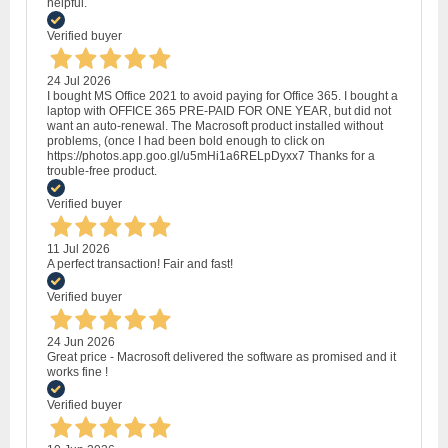
helpful.
Verified buyer
24 Jul 2026
I bought MS Office 2021 to avoid paying for Office 365. I bought a
laptop with OFFICE 365 PRE-PAID FOR ONE YEAR, but did not
want an auto-renewal. The Macrosoft product installed without
problems, (once I had been bold enough to click on
https://photos.app.goo.gl/u5mHi1a6RELpDyxx7 Thanks for a
trouble-free product.
Verified buyer
11 Jul 2026
A perfect transaction! Fair and fast!
Verified buyer
24 Jun 2026
Great price - Macrosoft delivered the software as promised and it
works fine !
Verified buyer