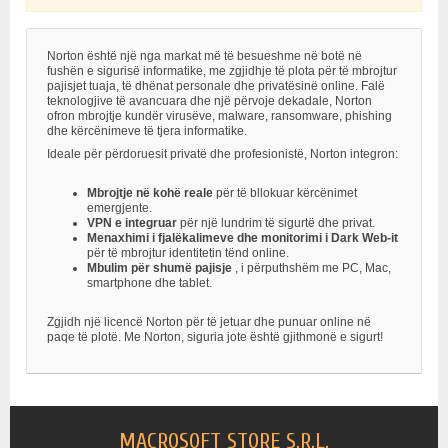
Norton është një nga markat më të besueshme në botë në
fushën e sigurisë informatike, me zgjidhje të plota për të mbrojtur
pajisjet tuaja, të dhënat personale dhe privatësinë online. Falë
teknologjive të avancuara dhe një përvoje dekadale, Norton
ofron mbrojtje kundër virusëve, malware, ransomware, phishing
dhe kërcënimeve të tjera informatike.
Ideale për përdoruesit privatë dhe profesionistë, Norton integron:
Mbrojtje në kohë reale
për të bllokuar kërcënimet
emergjente.
VPN e integruar
për një lundrim të sigurtë dhe privat.
Menaxhimi i fjalëkalimeve dhe monitorimi i Dark Web-it
për të mbrojtur identitetin tënd online.
Mbulim për shumë pajisje
, i përputhshëm me PC, Mac,
smartphone dhe tablet.
Zgjidh një licencë Norton për të jetuar dhe punuar online në
paqe të plotë. Me Norton, siguria jote është gjithmonë e sigurt!
MACROSOFT STORE S.R.L.