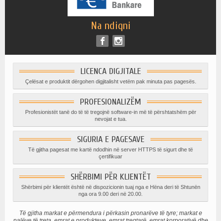
Na ndiqni
LICENCA DIGJITALE
Çelësat e produktit dërgohen digjitalisht vetëm pak minuta pas pagesës.
PROFESIONALIZËM
Profesionistët tanë do të të tregojnë software-in më të përshtatshëm për
nevojat e tua.
SIGURIA E PAGESAVE
Të gjitha pagesat me kartë ndodhin në server HTTPS të sigurt dhe të
çertifikuar
SHËRBIMI PËR KLIENTËT
Shërbimi për klientët është në dispozicionin tuaj nga e Hëna deri të Shtunën
nga ora 9.00 deri në 20.00.
Të gjitha markat e përmendura i përkasin pronarëve të tyre; markat e
palëve të treta, emrat e produkteve, emrat tregtarë, emrat korporativë dhe