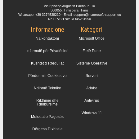
via Episcop Augustin Pacha, n. 10
300055, Timisoara, Timis
Whatsapp: +39 3274538210 - Email: support@macrosoft-support.eu
Nr. i TVSH-së: RO45281950
Informacione
Kategori
Na kontaktoni
Microsoft Office
Informatë për Privatësinë
Fletë Pune
Kushtet & Rregullat
Sisteme Operative
Përdorimi i Cookies-ve
Serveri
Ndihmë Teknike
Adobe
Rikthime dhe
Antivirus
Rimbursime
Windows 11
Metodat e Pagesës
Dërgesa Dixhitale