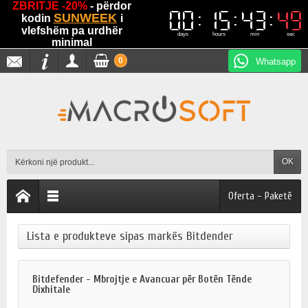
ZBRITJE -20%
- përdor
00
00
15
15
43
43
49
48
48
49
SUNWEEK
kodin
i
vlefshëm pa urdhër
days
hours
min
sec
minimal
0
Whatsapp
OK
Oferta - Paketë
Lista e produkteve sipas markës Bitdender
Bitdefender - Mbrojtje e Avancuar për Botën Tënde
Dixhitale