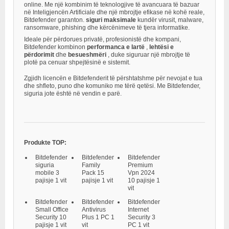
online. Me një kombinim të teknologjive të avancuara të bazuar
në Inteligjencën Artificiale dhe një mbrojtje efikase në kohë reale,
Bitdefender garanton.
siguri maksimale
kundër virusit, malware,
ransomware, phishing dhe kërcënimeve të tjera informatike.
Ideale për përdorues privatë, profesionistë dhe kompani,
Bitdefender kombinon
performanca e lartë
,
lehtësi e
përdorimit
dhe
besueshmëri
, duke siguruar një mbrojtje të
plotë pa cenuar shpejtësinë e sistemit.
Zgjidh licencën e Bitdefenderit të përshtatshme për nevojat e tua
dhe shfleto, puno dhe komuniko me tërë qetësi. Me Bitdefender,
siguria jote është në vendin e parë.
Produkte TOP:
Bitdefender
Bitdefender
Bitdefender
siguria
Family
Premium
mobile 3
Pack 15
Vpn 2024
pajisje 1 vit
pajisje 1 vit
10 pajisje 1
vit
Bitdefender
Bitdefender
Bitdefender
Small Office
Antivirus
Internet
Security 10
Plus 1 PC 1
Security 3
pajisje 1 vit
vit
PC 1 vit