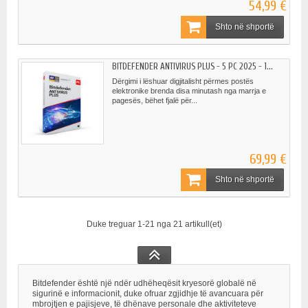
54,99 €
Shto në shportë
BITDEFENDER ANTIVIRUS PLUS - 5 PC 2025 - 1...
Dërgimi i lëshuar digjitalisht përmes postës
elektronike brenda disa minutash nga marrja e
pagesës, bëhet fjalë për...
69,99 €
Shto në shportë
Duke treguar 1-21 nga 21 artikull(et)
Bitdefender është një ndër udhëheqësit kryesorë globalë në
sigurinë e informacionit, duke ofruar zgjidhje të avancuara për
mbrojtjen e pajisjeve, të dhënave personale dhe aktiviteteve