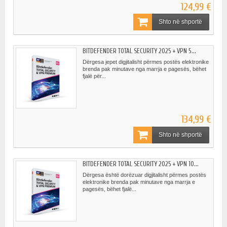
124,99 €
Shto në shportë
BITDEFENDER TOTAL SECURITY 2025 + VPN 5...
Dërgesa jepet digjitalisht përmes postës elektronike
brenda pak minutave nga marrja e pagesës, bëhet
fjalë për...
134,99 €
Shto në shportë
BITDEFENDER TOTAL SECURITY 2025 + VPN 10...
Dërgesa është dorëzuar digjitalisht përmes postës
elektronike brenda pak minutave nga marrja e
pagesës, bëhet fjalë...