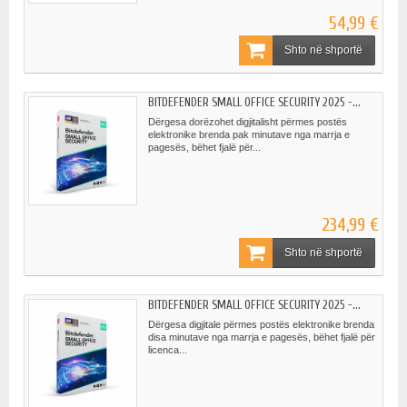
54,99 €
Shto në shportë
BITDEFENDER SMALL OFFICE SECURITY 2025 -...
Dërgesa dorëzohet digjitalisht përmes postës
elektronike brenda pak minutave nga marrja e
pagesës, bëhet fjalë për...
234,99 €
Shto në shportë
BITDEFENDER SMALL OFFICE SECURITY 2025 -...
Dërgesa digjitale përmes postës elektronike brenda
disa minutave nga marrja e pagesës, bëhet fjalë për
licenca...