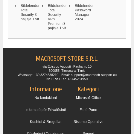
Bitdefender
Bitdefender
Bitdefender
Total
Total
Password
Security 3
Security
Manager
pajisje 1 vit
VPN
2024
Premium 3
pajisje 1 vit
MACROSOFT STORE S.R.L.
via Episcop Augustin Pacha, n. 10
300055, Timisoara, Timis
Whatsapp: +39 3274538210 - Email: support@macrosoft-support.eu
Nr. i TVSH-së: RO45281950
Informacione
Kategori
Na kontaktoni
Microsoft Office
Informatë për Privatësinë
Fletë Pune
Kushtet & Rregullat
Sisteme Operative
Përdorimi i Cookies-ve
Serveri