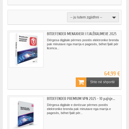
-- ju lutem zgjidhni --
BITDEFENDER MENAXHERI I FJALËKALIMEVE 2025
Dërgesa digjitale përmes postës elektronike brenda
pak minutave nga marrja e pagesës, bëhet fjalë për
licenca...
64,99 €
Shto në shportë
BITDEFENDER PREMIUM VPN 2025 - 10 pajisje...
Dërgesa digjitale e dorëzuar përmes postës
elektronike brenda pak minutave nga marrja e
pagesës, bëhet fjalë për...