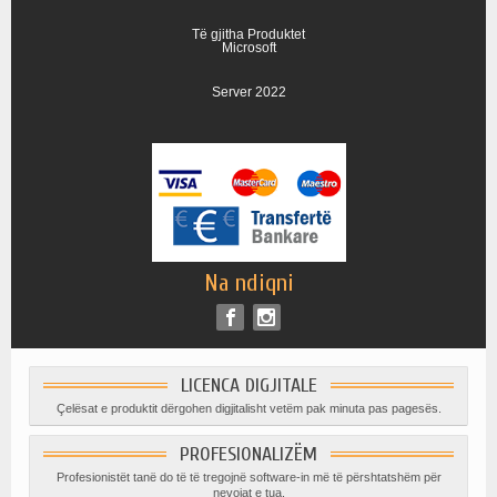
Të gjitha Produktet
Microsoft
Server 2022
Na ndiqni
LICENCA DIGJITALE
Çelësat e produktit dërgohen digjitalisht vetëm pak minuta pas pagesës.
PROFESIONALIZËM
Profesionistët tanë do të të tregojnë software-in më të përshtatshëm për
nevojat e tua.