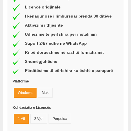
Licencë origjinale
I kënaqur ose i rimbursuar brenda 30 ditëve
Aktivizim i thjeshtë
Udhëzime të përfshira për instalimin
Suport 24/7 edhe në WhatsApp
Ri-përdorueshme në rast të formatizimit
Shumëgjuhëshe
Përditësime të përfshira ku është e paraparë
Platformë
Windows
Mak
Kohëzgjatja e Licencës
1 Vit
2 Vjet
Perpetua