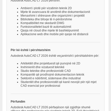
Autodesk AutoCAD LT 2026 përfshin:
Ambient i plotë për vizatimin teknik 2D
Mjete të avancuara të anotimit dhe dokumentacionit
Menaxhimi i shtresave dhe organizimi i projektit
Biblioteka dhe blloqe të ri-përdorshme
Kompatibilitet me skedarët DWG
Funksionalitetet bazë të automatizimit
Qasja në cloud dhe mjete të bashkëpunimit
Aplikacione web dhe mobile për qasje në distancë
Për kë është i përshtatshëm
Autodesk AutoCAD LT 2026 është veçanërisht i përshtatshëm për:
Arkitektët dhe projektuesit që punojnë në 2D
Inxhinierët dhe vizatuesit teknikë
Studio teknike dhe profesionistë CAD
Kompanitë që prodhojnë dokumentacion teknik
Sektorët e ndërtimit, sistemave dhe industrial
Studentët dhe profesionistët që kanë nevojë për një mjet
CAD esencial por profesional
Përfundim
Autodesk AutoCAD LT 2026 përfaqëson një zgjidhje shumë
efikase dhe profesionale për vizatimin teknik 2D. Falë thjeshtësisë