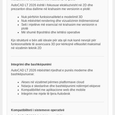
AutoCAD LT 2026 është i fokusuar ekskluzivisht në 2D dhe
prezanton disa dallime në krahasim me versionin e plotë:
Nuk përfshin funksionalitetet e modelimit 3D
Nuk mbështet rendering dhe vizualizimin tridimensional
Seti i mjetëve më esencial në krahasim me versionin e
plotë
Më shumë thjeshtësi dhe lehtësi operative
Kjo strukturë e bën atë ideale për ata që nuk kanë nevojë për
funksionalitete të avancuara 3D por kërkojnë efikasitet maksimal
në vizatimin teknik 2D
Integrimi dhe bashkëpunimi
AutoCAD LT 2026 mbështet rrjedhat e punës moderne dhe
bashkëpunuese:
Akses në vizatimet përmes platformave cloud
Ndarja e skedarëve dhe bashkëpunimi ndërmjet ekipeve
Kompatibilitet me aplikacione web dhe mobile
Integrim me mjete të tjera Autodesk
Kompatibiliteti i sistemeve operativë