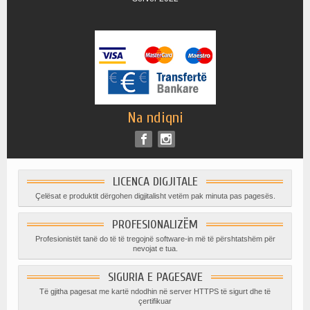
Na ndiqni
LICENCA DIGJITALE
Çelësat e produktit dërgohen digjitalisht vetëm pak minuta pas pagesës.
PROFESIONALIZËM
Profesionistët tanë do të të tregojnë software-in më të përshtatshëm për
nevojat e tua.
SIGURIA E PAGESAVE
Të gjitha pagesat me kartë ndodhin në server HTTPS të sigurt dhe të
çertifikuar