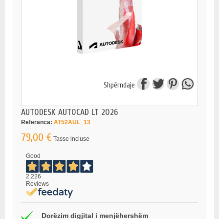
Shpërndaje
AUTODESK AUTOCAD LT 2026
Referanca:
AT52AUL_13
79,00 €
Tasse incluse
Good
2.226
Reviews
Dorëzim digjital i menjëhershëm