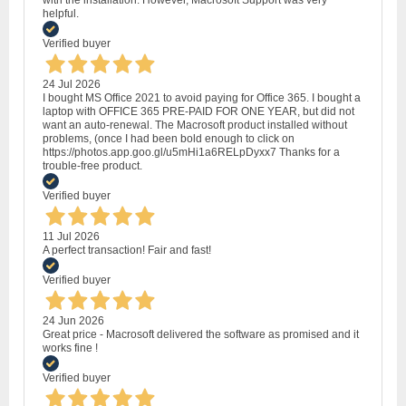
with the installation. However, Macrosoft Support was very
helpful.
Verified buyer
24 Jul 2026
I bought MS Office 2021 to avoid paying for Office 365. I bought a
laptop with OFFICE 365 PRE-PAID FOR ONE YEAR, but did not
want an auto-renewal. The Macrosoft product installed without
problems, (once I had been bold enough to click on
https://photos.app.goo.gl/u5mHi1a6RELpDyxx7 Thanks for a
trouble-free product.
Verified buyer
11 Jul 2026
A perfect transaction! Fair and fast!
Verified buyer
24 Jun 2026
Great price - Macrosoft delivered the software as promised and it
works fine !
Verified buyer