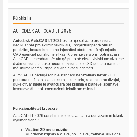
Përshkrim
AUTODESK AUTOCAD LT 2026
Autodesk AutoCAD LT 2026
është një software profesional
dedikuar për projektimin teknik
2D
, i projektuar për të ofruar
precizitet, besueshmëri dhe thjeshtësi përdorimi në një mjedis
CAD esencial por shumë efikas. Kjo është versioni i optimizuar i
AutoCAD të menduar për ata që punojnë ekskluzivisht me vizatime
dydimensionale, duke hequr funksionalitetet 3D për të garantuar
më shumë lehtësi, shpejtësi dhe aksesueshmëri.
AutoCAD LT përfaqëson një standard në vizatimin teknik 2D, i
përdorur në fusha si arkitektura, inxhinieria, sistemet dhe dizajni,
duke ofruar mjete të avancuara për krijimin e planeve, skemave,
layouteve dhe dokumentacionit teknik profesional.
Funksionalitetet kryesore
AutoCAD LT 2026 përfshin mjete të avancuara për vizatimin teknik
dydimensional:
Vizatimi 2D me precizitet
Mundëson krijimin e vijave, polilinjave, rretheve, arka dhe