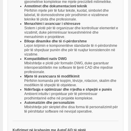
gjeometrive komplekse me mjete preciziteti milimetrike.
Annotimet dhe dokumentacioni teknik
Përfshin mjete për të futur tekste, kuotat, simbolet dhe
tabelat, të domosdoshme për prodhimin e vizatimeve
teknike të plota dhe profesionale.
Menaxhimi i avancuar i shtresave
Sistem i plotë për të organizuar dhe kontrolluar elementet e
vizatimit, duke përmirësuar lexueshmërinë dhe
menaxhimin e projekteve.
Blloqe dinamike dhe të ri-përdorshme
Lejon krijimin e komponentëve standarde të ri-përdorshme
për të shpejtuar punën dhe për të ruajtur konsistencën në
vizatime.
Kompatibiliteti nativ DWG
Mbështetje e plotë për formatin DWG, duke garantuar
interoperabilitetin me software të tjerë CAD dhe mjedise
profesionale.
Mjete të avancuara të modifikimit
Përfshin komanda për kopjim, lëvizje, rotacion, skalim dhe
modifikim të shpejtë të objekteve.
Ndërfaqja e optimizuar dhe rrjedha e shpejtë e punës
Ambient intuitiv i projektuar për të përmirësuar
prodhimtarinë edhe në projekte komplekse.
Automatizim dhe personalizim
Mbështetje për skriptet dhe disa forma të personalizimit për
të përshtatur software në nevojat operative.
Kufizimet në krahasim me AutoCAD të plotë