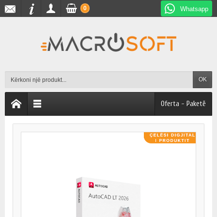
0
Whatsapp
OK
Oferta - Paketë