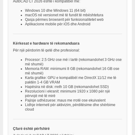
AutoCAD LT 2026 është i kompatibël me:
Windows 10 dhe Windows 11 (64 bit)
macOS në versionet më të fundit të mbështetura
Qasja përmes browserit për funksionalitetet web
Aplikacione mobile për iOS dhe Android
Kërkesat e hardware të rekomanduara
Për një përdorim të qetë dhe profesional:
Procesor: 2.5 GHz ose më i lartë (rekomandohet 3 GHz ose
më shumë)
Memoria RAM: minimumi 8 GB (rekomandohet 16 GB ose
më shumë)
Karta grafike: GPU e kompatibël me DirectX 11/12 me të
paktën 1-4 GB VRAM
Hapësira në disk: rreth 10 GB (rekomandohet SSD)
Rezolucioni i ekranit: minimumi 1920 x 1080 për një
përvojë më të mirë
Pajisje udhëzuese: maus me rrotë ose ekuivalent
Lidhje interneti për aktivizim, përditësime dhe shërbime
cloud
Çfarë është përfshirë