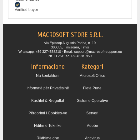
Verified buyer
MACROSOFT STORE S.R.L.
via Episcop Augustin Pacha, n. 10
300055, Timisoara, Timis
Whatsapp: +39 3274538210 - Email: support@macrosoft-support.eu
Nr. i TVSH-së: RO45281950
Informacione
Kategori
Na kontaktoni
Microsoft Office
Informatë për Privatësinë
Fletë Pune
Kushtet & Rregullat
Sisteme Operative
Përdorimi i Cookies-ve
Serveri
Ndihmë Teknike
Adobe
Rikthime dhe
Antivirus