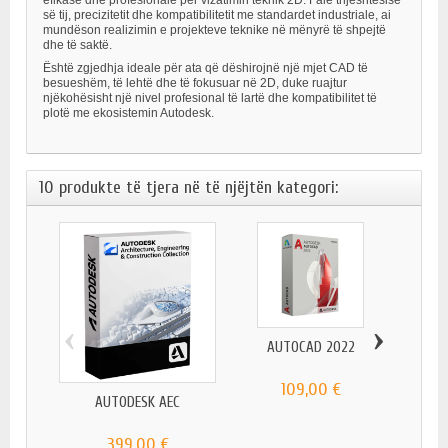
së tij, precizitetit dhe kompatibilitetit me standardet industriale, ai
mundëson realizimin e projekteve teknike në mënyrë të shpejtë
dhe të saktë.
Është zgjedhja ideale për ata që dëshirojnë një mjet CAD të
besueshëm, të lehtë dhe të fokusuar në 2D, duke ruajtur
njëkohësisht një nivel profesional të lartë dhe kompatibilitet të
plotë me ekosistemin Autodesk.
10 produkte të tjera në të njëjtën kategori:
‹
›
AUTOCAD 2022
109,00 €
AUTODESK AEC
AUT
399,00 €