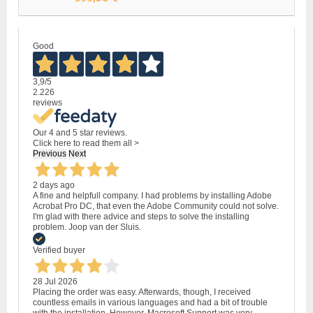
Good
3,9
/5
2.226
reviews
Our 4 and 5 star reviews.
Click here to read them all >
Previous
Next
2 days ago
A fine and helpfull company. I had problems by installing Adobe
Acrobat Pro DC, that even the Adobe Community could not solve.
I'm glad with there advice and steps to solve the installing
problem. Joop van der Sluis.
Verified buyer
28 Jul 2026
Placing the order was easy. Afterwards, though, I received
countless emails in various languages and had a bit of trouble