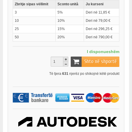
Zbritje sipas vëllimit
Sconto unità
Ju kurseni
3
5%
Deri në 11,85 €
10
10%
Deri në 79,00 €
25
15%
Deri në 296,25 €
50
20%
Deri në 790,00 €
I disponueshëm
Shto në shportë
Të tjera
631
njerëz po shikojnë këtë produkt