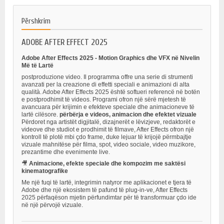
Përshkrim
ADOBE AFTER EFFECT 2025
Adobe After Effects 2025 - Motion Graphics dhe VFX në Nivelin
Më të Lartë
postproduzione video. Il programma offre una serie di strumenti
avanzati per la creazione di effetti speciali e animazioni di alta
qualità. Adobe After Effects 2025 është softueri referencë në botën
e postprodhimit të videos. Programi ofron një sërë mjetesh të
avancuara për krijimin e efekteve speciale dhe animacioneve të
lartë cilësore.
përbërja e videos, animacion dhe efektet vizuale
Përdoret nga artistët digjitalë, dizajnerët e lëvizjeve, redaktorët e
videove dhe studiot e prodhimit të filmave, After Effects ofron një
kontroll të plotë mbi çdo frame, duke lejuar të krijojë përmbajtje
vizuale mahnitëse për filma, spot, video sociale, video muzikore,
prezantime dhe evenimente live.
🎥
Animacione, efekte speciale dhe kompozim me saktësi
kinematografike
Me një fuqi të lartë, integrimin natyror me aplikacionet e tjera të
Adobe dhe një ekosistem të pafund të plug-in-ve, After Effects
2025 përfaqëson mjetin përfundimtar për të transformuar çdo ide
në një përvojë vizuale.