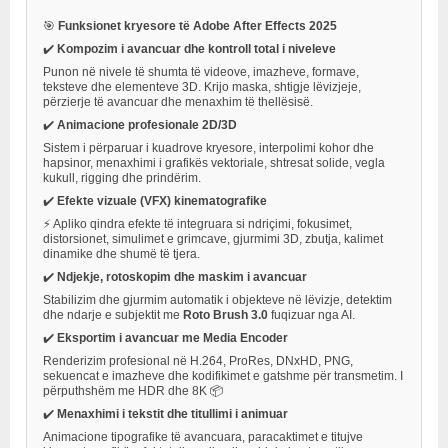
🎯
Funksionet kryesore të Adobe After Effects 2025
✔️
Kompozim i avancuar dhe kontroll total i niveleve
Punon në nivele të shumta të videove, imazheve, formave,
teksteve dhe elementeve 3D. Krijo maska, shtigje lëvizjeje,
përzierje të avancuar dhe menaxhim të thellësisë.
✔️
Animacione profesionale 2D/3D
Sistem i përparuar i kuadrove kryesore, interpolimi kohor dhe
hapsinor, menaxhimi i grafikës vektoriale, shtresat solide, vegla
kukull, rigging dhe prindërim.
✔️
Efekte vizuale (VFX) kinematografike
⚡ Apliko qindra efekte të integruara si ndriçimi, fokusimet,
distorsionet, simulimet e grimcave, gjurmimi 3D, zbutja, kalimet
dinamike dhe shumë të tjera.
✔️
Ndjekje, rotoskopim dhe maskim i avancuar
Stabilizim dhe gjurmim automatik i objekteve në lëvizje, detektim
dhe ndarje e subjektit me
Roto Brush 3.0
fuqizuar nga AI.
✔️
Eksportim i avancuar me Media Encoder
Renderizim profesional në H.264, ProRes, DNxHD, PNG,
sekuencat e imazheve dhe kodifikimet e gatshme për transmetim. I
përputhshëm me HDR dhe 8K 📦
✔️
Menaxhimi i tekstit dhe titullimi i animuar
Animacione tipografike të avancuara, paracaktimet e titujve