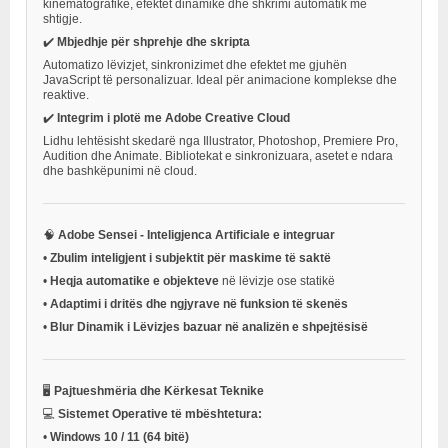
kinematografikë, efektet dinamike dhe shkrimi automatik me
shtigje.
✔️
Mbjedhje për shprehje dhe skripta
Automatizo lëvizjet, sinkronizimet dhe efektet me gjuhën
JavaScript të personalizuar. Ideal për animacione komplekse dhe
reaktive.
✔️
Integrim i plotë me Adobe Creative Cloud
Lidhu lehtësisht skedarë nga Illustrator, Photoshop, Premiere Pro,
Audition dhe Animate. Bibliotekat e sinkronizuara, asetet e ndara
dhe bashkëpunimi në cloud.
🧠
Adobe Sensei - Inteligjenca Artificiale e integruar
•
Zbulim inteligjent i subjektit për maskime të saktë
•
Heqja automatike e objekteve
në lëvizje ose statikë
•
Adaptimi i dritës dhe ngjyrave në funksion të skenës
•
Blur Dinamik i Lëvizjes bazuar në analizën e shpejtësisë
🖥️
Pajtueshmëria dhe Kërkesat Teknike
💻
Sistemet Operative të mbështetura:
•
Windows 10 / 11 (64 bitë)