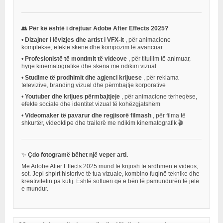
👥
Për kë është i drejtuar Adobe After Effects 2025?
•
Dizajner i lëvizjes dhe artist i VFX-it
, për animacione
komplekse, efekte skene dhe kompozim të avancuar
•
Profesionistë të montimit të videove
, për titullim të animuar,
hyrje kinematografike dhe skena me ndikim vizual
•
Studime të prodhimit dhe agjenci krijuese
, për reklama
televizive, branding vizual dhe përmbajtje korporative
•
Youtuber dhe krijues përmbajtjeje
, për animacione tërheqëse,
efekte sociale dhe identitet vizual të kohëzgjatshëm
•
Videomaker të pavarur dhe regjisorë filmash
, për filma të
shkurtër, videoklipe dhe trailerë me ndikim kinematografik 🎬
✨
Çdo fotogramë bëhet një veper arti.
Me Adobe After Effects 2025 mund të krijosh të ardhmen e videos,
sot. Jepi shpirt historive të tua vizuale, kombino fuqinë teknike dhe
kreativitetin pa kufij. Është softueri që e bën të pamundurën të jetë
e mundur.