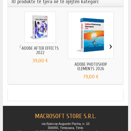
10 produkte të tjera në të njëjtën kategori:
‹
›
ADOBE AFTER EFFECTS
AD
2022
39,00 €
ADOBE PHOTOSHOP
ELEMENTS 2026
79,00 €
MACROSOFT STORE S.R.L.
via Episcop Augustin Pacha, n. 10
300055, Timisoara, Timis