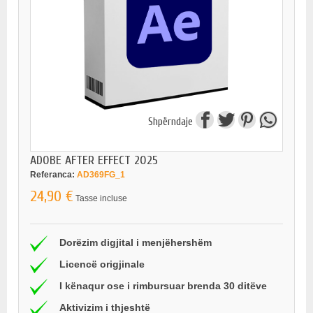
Shpërndaje
ADOBE AFTER EFFECT 2025
Referanca:
AD369FG_1
24,90 €
Tasse incluse
Dorëzim digjital i menjëhershëm
Licencë origjinale
I kënaqur ose i rimbursuar brenda 30 ditëve
Aktivizim i thjeshtë