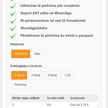
Udhëzime të përfshira për instalimin
Suport 24/7 edhe në WhatsApp
Ri-përdorueshme në rast të formatizimit
Shumëgjuhëshe
Përditësime të përfshira ku është e paraparë
Platformë
Windows
Mak
Kohëzgjatja e Licencës
1 Muaj
3 Muaj
6 Muaj
1 Vit
Perpetua
Zbritje sipas vëllimit
Sconto unità
Ju kurseni
3
5%
Deri në 3,74 €