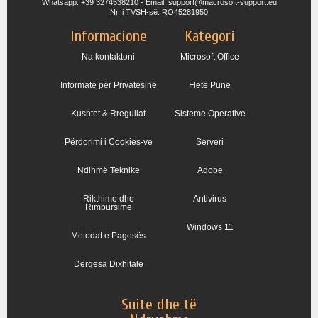
Whatsapp: +39 3274538210 - Email: support@macrosoft-support.eu
Nr. i TVSH-së: RO45281950
Informacione
Kategori
Na kontaktoni
Microsoft Office
Informatë për Privatësinë
Fletë Pune
Kushtet & Rregullat
Sisteme Operative
Përdorimi i Cookies-ve
Serveri
Ndihmë Teknike
Adobe
Rikthime dhe
Antivirus
Rimbursime
Windows 11
Metodat e Pagesës
Dërgesa Dixhitale
Suite dhe të