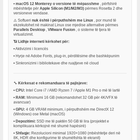
•
macOS 12 Monterey o versione të mëpasshme
, përfshirë
mbështetje për
Apple Silicon (M1/M2/M3)
përmes Rosetta 2 dhe
versioneve vendase.
⚠️ Softueri
nuk është i përputhshëm me Linux
, por mund të
ekzekutohet në makinat Linux ose mjedise alternative përmes
Parallels Desktop
,
VMware Fusion
, o sisteme të tjera të
virtualizimit.
📶
Lidhje interneti kërkohet për:
•
Aktivizimi i licencës
•
Hyrje në Adobe Fonts, plug-in, përditësime dhe bashkëpunim
•
Sinkronizimi i bibliotekave dhe ruajtjeve në cloud
🔧
Kërkesat e rekomanduara të pajisjeve:
•
CPU:
Intel Core i7 / AMD Ryzen 7 / Apple M1 Pro o më të lartë
•
RAM:
Minimumi 16 GB (rekomandohet 32 GB për 4K/VFX të
avancuar)
•
GPU:
4 GB VRAM minimum, i përputhshëm me DirectX 12
(Windows) ose Metal (macOS)
•
Depozitimi:
SSD me të paktën 50 GB të lira (projektet e
komplikuara kërkojnë më shumë hapësirë)
•
Shfaqje:
Rezolucioni minimal 1920×1080 (mbështetje deri në
8K, HDR dhe konfigurime të shumëfishta të ekranit)