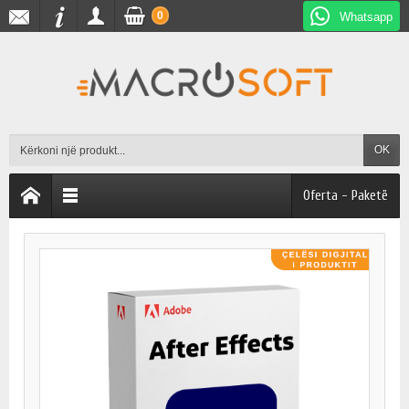
0
Whatsapp
OK
Oferta - Paketë