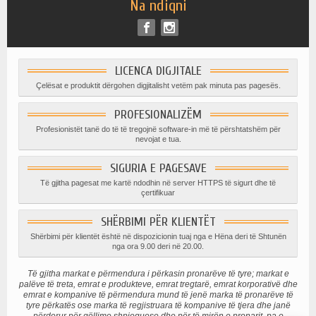
Na ndiqni
LICENCA DIGJITALE
Çelësat e produktit dërgohen digjitalisht vetëm pak minuta pas pagesës.
PROFESIONALIZËM
Profesionistët tanë do të të tregojnë software-in më të përshtatshëm për
nevojat e tua.
SIGURIA E PAGESAVE
Të gjitha pagesat me kartë ndodhin në server HTTPS të sigurt dhe të
çertifikuar
SHËRBIMI PËR KLIENTËT
Shërbimi për klientët është në dispozicionin tuaj nga e Hëna deri të Shtunën
nga ora 9.00 deri në 20.00.
Të gjitha markat e përmendura i përkasin pronarëve të tyre; markat e
palëve të treta, emrat e produkteve, emrat tregtarë, emrat korporativë dhe
emrat e kompanive të përmendura mund të jenë marka të pronarëve të
tyre përkatës ose marka të regjistruara të kompanive të tjera dhe janë
përdorur për qëllime shpjeguese dhe për të mirën e pronarit, pa e