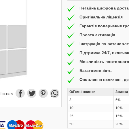
Негайна цифрова доста
Оригінальна ліцензія
Гарантія повернення гр
Проста активація
Інструкція по встановл
Підтримка 24/7, включ
Можливість повторного
Багатомовність
Оновлення включені, д
Об'ємні знижки
Знижка 
ілитися
3
5%
10
10%
25
15%
50
20%