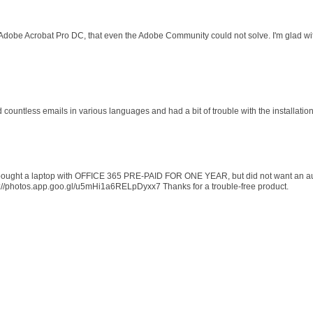
 Adobe Acrobat Pro DC, that even the Adobe Community could not solve. I'm glad wit
d countless emails in various languages and had a bit of trouble with the installati
 I bought a laptop with OFFICE 365 PRE-PAID FOR ONE YEAR, but did not want an au
s://photos.app.goo.gl/u5mHi1a6RELpDyxx7 Thanks for a trouble-free product.