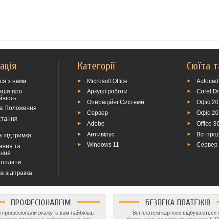
ація
Категорії
Сюїта т
ься з нами
Microsoft Office
Autocad
ція про
Аркуші роботи
Corel D
йність
Операційні Системи
Офіс 2
та Положення
Сервер
Офіс 2
стання
Adobe
Office 3
Антивірус
Всі прод
а підтримка
Windows 11
Сервер
ення та
ання
 оплати
а відправка
ПРОФЕСІОНАЛІЗМ
БЕЗПЕКА ПЛАТЕЖІВ
 професіонали вкажуть вам найбільш
Всі платежі карткою відбуваються 