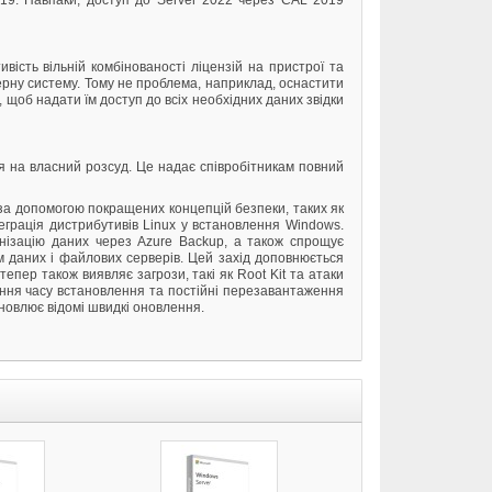
019. Навпаки, доступ до Server 2022 через CAL 2019
вість вільній комбінованості ліцензій на пристрої та
верну систему. Тому не проблема, наприклад, оснастити
 щоб надати їм доступ до всіх необхідних даних звідки
я на власний розсуд. Це надає співробітникам повний
я за допомогою покращених концепцій безпеки, таких як
еграція дистрибутивів Linux у встановлення Windows.
онізацію даних через Azure Backup, а також спрощує
м даних і файлових серверів. Цей захід доповнюється
епер також виявляє загрози, такі як Root Kit та атаки
ення часу встановлення та постійні перезавантаження
ановлює відомі швидкі оновлення.