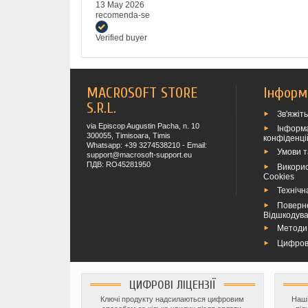
13 May 2026
recomenda-se
Verified buyer
MACROSOFT STORE
Інформ
S.R.L.
Зв'яжіт
via Episcop Augustin Pacha, n. 10
Інформа
300055, Timisoara, Timis
конфіденці
Whatsapp: +39 3274538210 - Email:
Умови 
support@macrosoft-support.eu
ПДВ: RO45281950
Викори
Cookies
Технічн
Поверн
Відшкодув
Методи
Цифров
ЦИФРОВІ ЛІЦЕНЗІЇ
Ключі продукту надсилаються цифровим
Наші