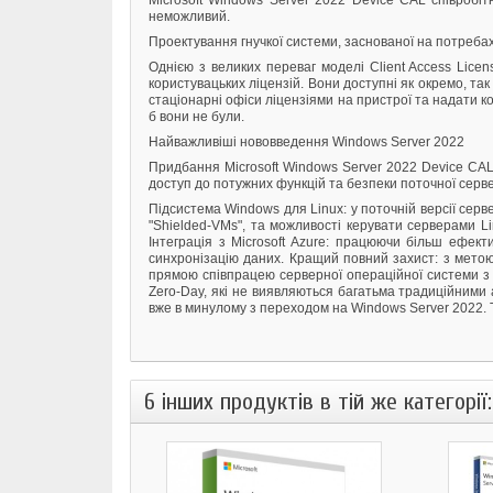
Microsoft Windows Server 2022 Device CAL співробі
неможливий.
Проектування гнучкої системи, заснованої на потреба
Однією з великих переваг моделі Client Access Licen
користувацьких ліцензій. Вони доступні як окремо, та
стаціонарні офіси ліцензіями на пристрої та надати к
б вони не були.
Найважливіші нововведення Windows Server 2022
Придбання Microsoft Windows Server 2022 Device CAL
доступ до потужних функцій та безпеки поточної серве
Підсистема Windows для Linux: у поточній версії серв
"Shielded-VMs", та можливості керувати серверами L
Інтеграція з Microsoft Azure: працюючи більш ефек
синхронізацію даних. Кращий повний захист: з метою
прямою співпрацею серверної операційної системи з Wi
Zero-Day, які не виявляються багатьма традиційними
вже в минулому з переходом на Windows Server 2022. Т
6 інших продуктів в тій же категорії: