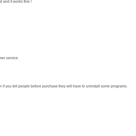
 and it works fine !
mer service.
r if you tell people before purchase they will have to uninstall some programs.