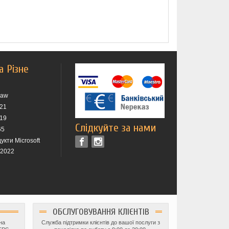
а Різне
raw
021
019
Слідкуйте за нами
65
укти Microsoft
 2022
ОБСЛУГОВУВАННЯ КЛІЄНТІВ
на
Служба підтримки клієнтів до вашої послуги з