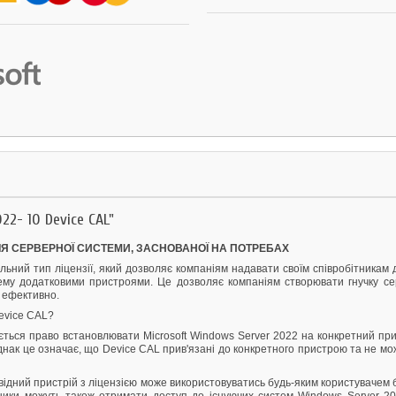
22- 10 Device CAL"
ЛЯ СЕРВЕРНОЇ СИСТЕМИ, ЗАСНОВАНОЇ НА ПОТРЕБАХ
альний тип ліцензії, який дозволяє компаніям надавати своїм співробітника
му додатковими пристроями. Це дозволяє компаніям створювати гнучку сер
 ефективно.
Device CAL?
ється право встановлювати Microsoft Windows Server 2022 на конкретний при
днак це означає, що Device CAL прив'язані до конкретного пристрою та не мо
відний пристрій з ліцензією може використовуватись будь-яким користувачем б