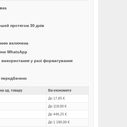
вка
ошей протягом 30 днів
енню включена
аючи WhatsApp
 використання у разі форматування
е передбачено
на од. товару
Ви економите
До 17,85 €
До 119,00 €
До 446,25 €
До 1 190,00 €