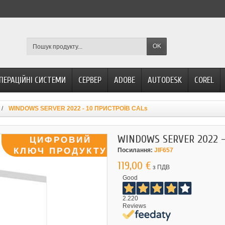
OK
ПЕРАЦІЙНІ СИСТЕМИ
СЕРВЕР
ADOBE
AUTODESK
COREL
WINDOWS SERVER 2022 - 10 ПРИСТРОЇВ CALs
WINDOWS SERVER 2022 -
Посилання:
JIF657
119,00 €
з ПДВ
Good
2.220
Reviews