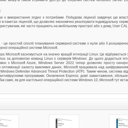
тники можуть також отримати доступ до існуючих систем Windows Server 2
х
se є використання згідно з потребами. Побудова ліцензії завдячує цю власти
к і в пакетах ліцензій, що дозволяє економічно реалізувати індивідуальну сер
ористувачам, які часто працюють на мобільному пристрої або з дому, User CAL,
 - це простий спосіб планування серверної системи з нуля або її розширенн
рної операційної системи Microsoft.
ера Microsoft засновується на значно кращій інтеграції Linux. Це відбуваєтьс
inux за допомогою команд Linux з серверів Windows. До цього додається інт
тивно з Microsoft Azure, Windows Server 2022 тепер дозволяє просту синхр
 оптимізації захисту важливих даних, Microsoft працювала над шифрування
ndows Defender Advanced Threat Protection (ATP). Таким чином, система відт
 антивірусними програмами. Оновлення Express: довгі завантаження, збільш
ак само, як для настільної операційної системи Windows 10, Microsoft тут вст