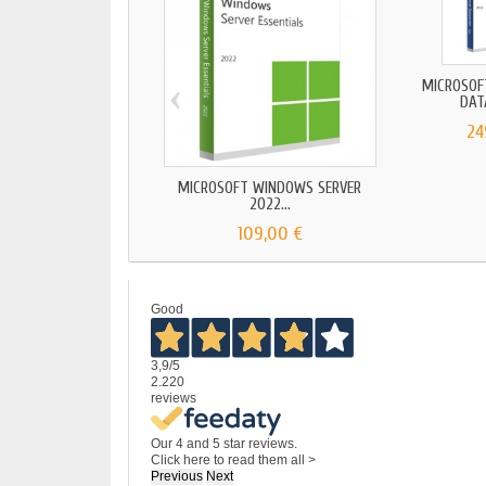
‹
MICROSOF
DAT
24
MICROSOFT WINDOWS SERVER
2022...
109,00 €
Good
3,9
/5
2.220
reviews
Our 4 and 5 star reviews.
Click here to read them all >
Previous
Next