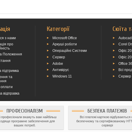
ація
Категорії
Сюїта т
ься з нами
Microsoft Office
Autocad
ція про
Аркуші роботи
Corel D
йність
Операційні Системи
Офіс 2
та Положення
Сервер
Офіс 2
стання
Adobe
Office 3
Антивірус
Всі прод
а підтримка
Windows 11
Сервер
ення та
ання
 оплати
а відправка
ПРОФЕСІОНАЛІЗМ
БЕЗПЕКА ПЛАТЕЖІВ
 професіонали вкажуть вам найбільш
Всі платежі карткою відбуваються 
ходяще програмне забезпечення для
безпечному та сертифікованому HT
ваших потреб.
сервері