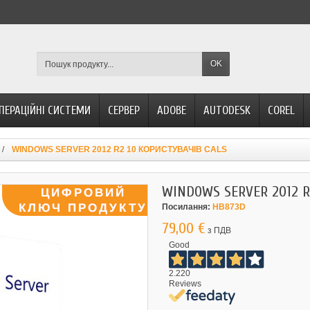
OK
ПЕРАЦІЙНІ СИСТЕМИ
СЕРВЕР
ADOBE
AUTODESK
COREL
WINDOWS SERVER 2012 R2 10 КОРИСТУВАЧІВ CALS
WINDOWS SERVER 2012 R
Посилання:
HB873D
79,00 €
з ПДВ
Good
2.220
Reviews