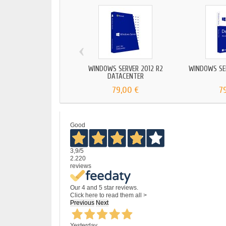
‹
WINDOWS SERVER 2012 R2
WINDOWS SER
DATACENTER
79,00 €
7
Good
3,9
/5
2.220
reviews
Our 4 and 5 star reviews.
Click here to read them all >
Previous
Next
Yesterday