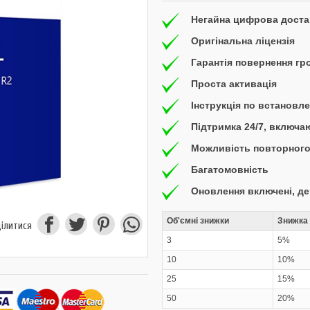
Негайна цифрова доста
Оригінальна ліцензія
Гарантія повернення гр
Проста активація
Інструкція по встановл
Підтримка 24/7, включ
Можливість повторного
Багатомовність
Оновлення включені, д
Об'ємні знижки
Знижка 
ілитися
3
5%
10
10%
25
15%
50
20%