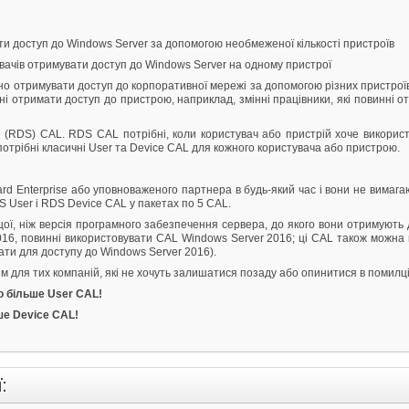
и доступ до Windows Server за допомогою необмеженої кількості пристроїв
вачів отримувати доступ до Windows Server на одному пристрої
о отримувати доступ до корпоративної мережі за допомогою різних пристрої
инні отримати доступ до пристрою, наприклад, змінні працівники, які повинні 
 (RDS) CAL. RDS CAL потрібні, коли користувач або пристрій хоче викорис
потрібні класичні User та Device CAL для кожного користувача або пристрою.
rd Enterprise або уповноваженого партнера в будь-який час і вони не вимага
DS User і RDS Device CAL у пакетах по 5 CAL.
щої, ніж версія програмного забезпечення сервера, до якого вони отримують 
16, повинні використовувати CAL Windows Server 2016; ці CAL також можна
ти для доступу до Windows Server 2016).
м для тих компаній, які не хочуть залишатися позаду або опинитися в помилці
о більше User CAL!
ьше Device CAL!
: