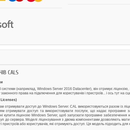
ЧІВ CALS
ми
ї системи (наприклад, Windows Server 2016 Datacenter), він отримує ліцензі
законного права на підключення для користувачів і пристроїв... і ось тут на с
 Licenses)
нтам отримувати доступ до Windows Server. CAL використовуються разом із лі
оям отримувати доступ та використовувати послуги, що надає програмне з
нні купити ліцензію Windows Server, щоб запускати програмне забезпечення 
уп до сервера. Моделі ліцензування з двома компонентами дозволяють мати 
ті пристроїв або користувачів, які отримують доступ. Ця модель підходить для 