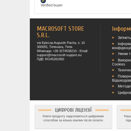
Verified buyer
MACROSOFT STORE
Інформ
S.R.L.
Зв'яжіт
via Episcop Augustin Pacha, n. 10
Інформа
300055, Timisoara, Timis
конфіденці
Whatsapp: +39 3274538210 - Email:
Умови 
support@macrosoft-support.eu
ПДВ: RO45281950
Викори
Cookies
Технічн
Поверн
Відшкодув
Методи
Цифров
ЦИФРОВІ ЛІЦЕНЗІЇ
Ключі продукту надсилаються цифровим
Наші
способом за кілька хвилин після оплати.
під