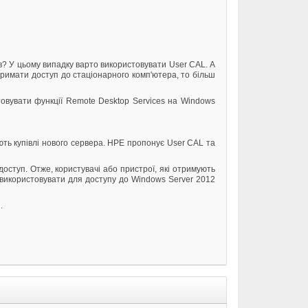
в? У цьому випадку варто використовувати User CAL. А
отримати доступ до стаціонарного комп'ютера, то більш
товувати функції Remote Desktop Services на Windows
ють купівлі нового сервера. HPE пропонує User CAL та
доступ. Отже, користувачі або пристрої, які отримують
 використовувати для доступу до Windows Server 2012
.