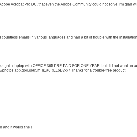
 Adobe Acrobat Pro DC, that even the Adobe Community could not solve. I'm glad wit
d countless emails in various languages and had a bit of trouble with the installati
 I bought a laptop with OFFICE 365 PRE-PAID FOR ONE YEAR, but did not want an au
s://photos.app.goo.gl/u5mHi1a6RELpDyxx7 Thanks for a trouble-free product.
 and it works fine !