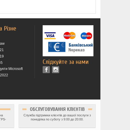
а Різне
raw
021
019
Слідкуйте за нами
65
укти Microsoft
 2022
ОБСЛУГОВУВАННЯ КЛІЄНТІВ
на
Служба підтримки клієнтів до вашої послуги з
TPS-
понеділка по суботу з 9:00 до 20:00.