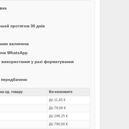
вка
ошей протягом 30 днів
енню включена
аючи WhatsApp
 використання у разі форматування
е передбачено
на од. товару
Ви економите
До 11,85 €
До 79,00 €
До 296,25 €
До 790,00 €