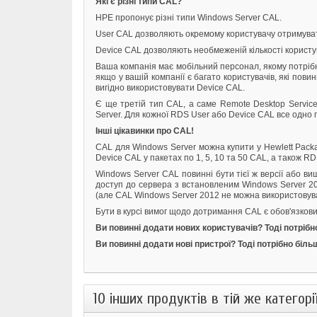
Які є різні типи CAL?
HPE пропонує різні типи Windows Server CAL.
User CAL дозволяють окремому користувачу отримуват
Device CAL дозволяють необмеженій кількості користу
Ваша компанія має мобільний персонал, якому потрібн
якщо у вашій компанії є багато користувачів, які пов
вигідно використовувати Device CAL.
Є ще третій тип CAL, а саме Remote Desktop Service
Server. Для кожної RDS User або Device CAL все одно 
Інші цікавинки про CAL!
CAL для Windows Server можна купити у Hewlett Packa
Device CAL у пакетах по 1, 5, 10 та 50 CAL, а також R
Windows Server CAL повинні бути тієї ж версії або ви
доступ до сервера з встановленим Windows Server 20
(але CAL Windows Server 2012 не можна використовува
Бути в курсі вимог щодо дотримання CAL є обов'язкови
Ви повинні додати нових користувачів? Тоді потрібн
Ви повинні додати нові пристрої? Тоді потрібно біл
10 інших продуктів в тій же категорії