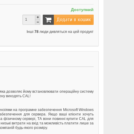
Доступний
Додати в кошик
Інші
78
люди дивляться на цей продукт
ю, яка дозволяє йому встановлювати операційну систему
цену виходять CAL!
цензіями на програмне забезпечення Microsoft Windows
абезпечення для сервера. Якщо ваші клієнти хочуть
на фізичному сервері, ТА вони повинні купити CAL для
низькі витрати на вхід та можливість платити лише за
компаній будь-якого розміру.