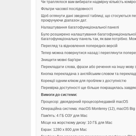
Чи траплялося вам вибирати надмірну кількість коміро
Фільтри часової послідовності
Щоб оглянути дані зведеної таблиці, що стосуються пев
прокручуючи діапазон дат.
Налаштування багатофункціональної панелі
Було розширено налаштування багатофункціональної п
багатофункціональну панель так, як вам потрібно. Мож
Перегляд та відновлення попередніх версій
Тепер можна повернутися назад і переглянути попередн
Знищити мовні бар'єри
Перекладати слова, фрази або речення на іншу мову за
Кнопка перекладача з англійським словом та перекла
Корекції одним кліком для проблем з доступністю
Перевірка доступності ще більше покращилась завдяк
Вимоги до системи:
Процесор: двоядерний процесор/недавній macOS
Операційна система:
macOS Monterey (12), macOS Big S
Пам'ять: 4 ГБ ОЗУ для Mac
Місце на жорсткому диску: 10 ГБ для Mac
Екран: 1280 x 800 для Mac