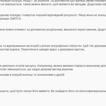
 Функція БІЛЬШЕ.ЯКЩО - це рішення. За допомогою цієї функції умови перевір
в не виконується, також можна вказати, щоб виявити всі випадки. Додаткова
ідному порядку і повертає перший відповідний результат. Якщо вона не знахо
функцію SWITCH.
діляючи кожен елемент за допомогою роздільника, вказаного користувачем. До
 та відображення категорій у різних географічних областях. Цей тип діаграми 
о поштові індекси. Перегляньте швидке відео з діаграмою-картою.
я декількох етапів процесу. Наприклад, можна використовувати воронкову діаг
упово зменшуються, що надає діаграмі вигляд воронки.
фазами в першій колонці та значеннями у другій
 зошита, щоб було легше його вивчити. Ви знайдете його на багатофункціональн