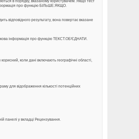
яються в порядку, вказаному користувачем. Якщо тест
 інформація про функцію БІЛЬШЕ.ЯКЩО.
дить відповідного результату, вона повертає вказане
даткова інформація про функцію ТЕКСТ.ОБ'ЄДНАТИ.
корисний, коли дані включають географічні області,
раму для відображення кількості потенційних
ій панелі у вкладці Рецензування.