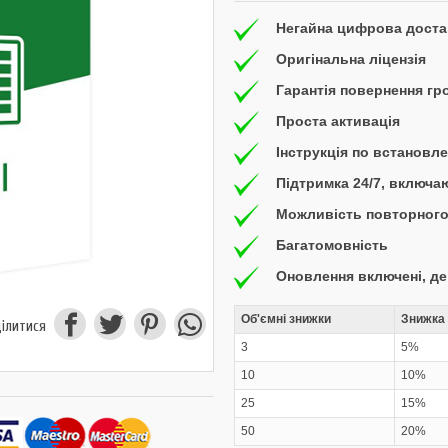
Негайна цифрова доста
Оригінальна ліцензія
Гарантія повернення гр
Проста активація
Інструкція по встановл
Підтримка 24/7, включ
Можливість повторного
Багатомовність
Оновлення включені, д
Об'ємні знижки
Знижка 
ілитися
3
5%
10
10%
25
15%
50
20%