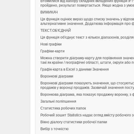
Втомилися від набору складних вкладених функцій IF?
пройдено, результат повертається. Якщо жодна з умо
ВИМИКАЧ
Ця функція оцінює вираз щодо списку значень у відпов
альтернативне значення. Додаткова інформація про 
ТЕКСТ.ОБ'ЄДНАЙ
Ця функція об'єднує текст з кількох діапазонів, роз
Нові графіки
Графіки-карти
Можна створити діаграму-карту для порівняння значень
такі як країни / географічні області, штати, округи аб
Графік-карта в Excel з даними Значення
Воронкові діаграми
Воронкові діаграми показують значення, що стосуютьс
продажів у воронці продажів. Зазвичай значення пост
Воронкова діаграма, яка показує продажну воронку, з 
Загальні поліпшення
Статистика робочих папок
Робочий зошит Statistics надає огляд вмісту робочого
Вікно діалогу статистики робочої папки
Вибір з точністю