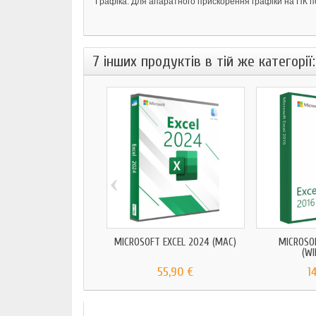
Графіка: Для апаратного прискорення графіки на ПК по
7 інших продуктів в тій же категорії:
‹
MICROSOFT EXCEL 2024 (MAC)
MICROSOF
(W
55,90 €
1