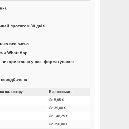
вка
ошей протягом 30 днів
енню включена
аючи WhatsApp
 використання у разі форматування
е передбачено
на од. товару
Ви економите
До 5,85 €
До 39,00 €
До 146,25 €
До 390,00 €