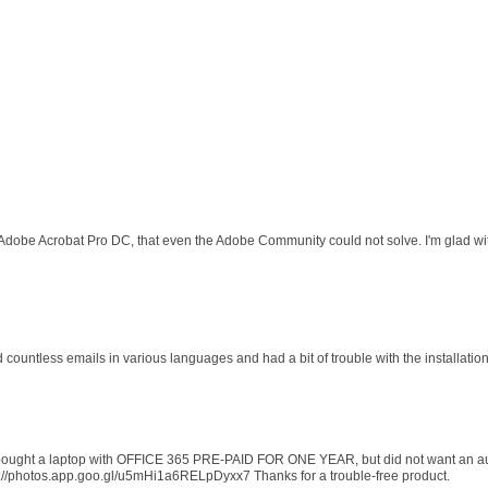
 Adobe Acrobat Pro DC, that even the Adobe Community could not solve. I'm glad wit
d countless emails in various languages and had a bit of trouble with the installati
 I bought a laptop with OFFICE 365 PRE-PAID FOR ONE YEAR, but did not want an au
s://photos.app.goo.gl/u5mHi1a6RELpDyxx7 Thanks for a trouble-free product.