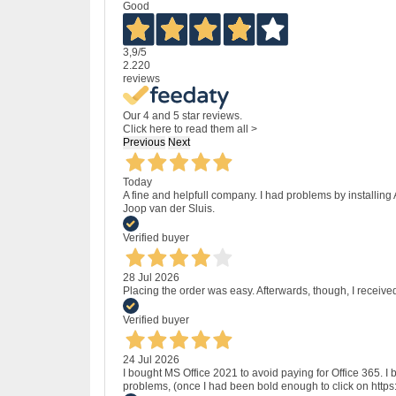
Good
3,9
/5
2.220
reviews
Our 4 and 5 star reviews.
Click here to read them all >
Previous
Next
Today
A fine and helpfull company. I had problems by installing
Joop van der Sluis.
Verified buyer
28 Jul 2026
Placing the order was easy. Afterwards, though, I receive
Verified buyer
24 Jul 2026
I bought MS Office 2021 to avoid paying for Office 365.
problems, (once I had been bold enough to click on http