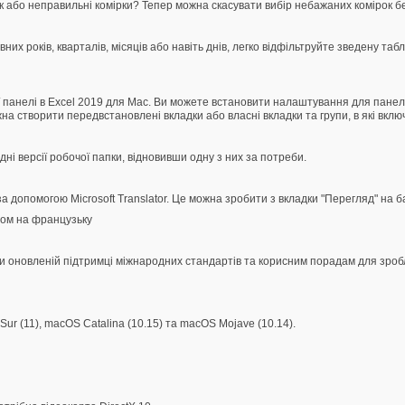
к або неправильні комірки? Тепер можна скасувати вибір небажаних комірок бе
них років, кварталів, місяців або навіть днів, легко відфільтруйте зведену та
анелі в Excel 2019 для Mac. Ви можете встановити налаштування для панел
на створити передвстановлені вкладки або власні вкладки та групи, в які вкл
і версії робочої папки, відновивши одну з них за потреби.
 допомогою Microsoft Translator. Це можна зробити з вкладки "Перегляд" на б
дом на французьку
и оновленій підтримці міжнародних стандартів та корисним порадам для зроб
ur (11), macOS Catalina (10.15) та macOS Mojave (10.14).