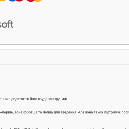
ння в додаток та його вбудовані функції.
о-перше, вона коротша та легша для введення. Але вона також підтримує посил