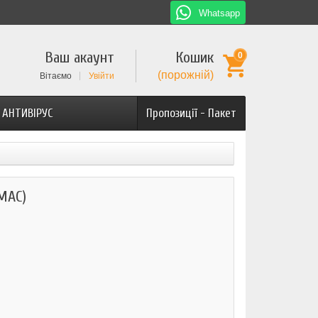
Whatsapp
Ваш акаунт
Кошик
0
(порожній)
Вітаємо
Увійти
АНТИВІРУС
Пропозиції - Пакет
MAC)