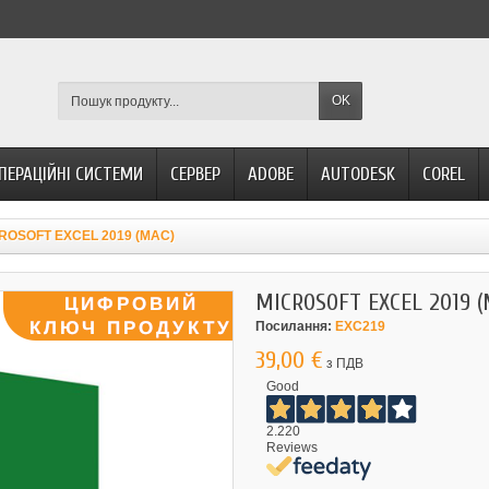
OK
ПЕРАЦІЙНІ СИСТЕМИ
СЕРВЕР
ADOBE
AUTODESK
COREL
ROSOFT EXCEL 2019 (MAC)
MICROSOFT EXCEL 2019 (
Посилання:
EXC219
39,00 €
з ПДВ
Good
2.220
Reviews