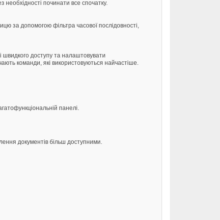
з необхідності починати все спочатку.
блицю за допомогою фільтра часової послідовності,
і швидкого доступу та налаштовувати
ючають команди, які використовуються найчастіше.
агатофункціональній панелі.
лення документів більш доступними.