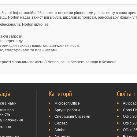
 в області інформаційної безпеки, з повними рішеннями для захисту ваших прис
ду, Norton надає захист від вірусів, шкідливих програм, рансомвару, фішингу 
офесіоналів, Norton включає:
аючі загрози.
го перегляду.
мережі
для захисту вашої онлайн-ідентичності.
 Mac, смартфонами та планшетами.
ернеті з повним спокоєм. З Norton, ваша безпека завжди в безпеці!
ація
Категорії
Сюїта т
ься з нами
Microsoft Office
Autocad
ція про
Аркуші роботи
Corel D
йність
Операційні Системи
Офіс 2
та Положення
Сервер
Офіс 2
стання
Adobe
Office 3
Антивірус
Всі прод