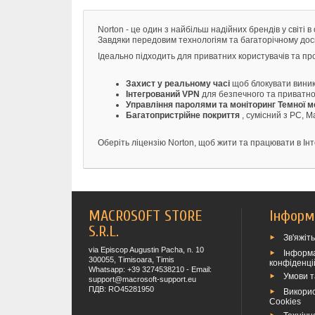
Norton - це один з найбільш надійних брендів у світі
Завдяки передовим технологіям та багаторічному досві
Ідеально підходить для приватних користувачів та пр
Захист у реальному часі
щоб блокувати виник
Інтегрований VPN
для безпечного та приватно
Управління паролями та моніторинг Темної 
Багатопристрійне покриття
, сумісний з PC,
Оберіть ліцензію Norton, щоб жити та працювати в Інт
MACROSOFT STORE
Інформ
S.R.L.
Зв'яжіт
via Episcop Augustin Pacha, n. 10
Інформа
300055, Timisoara, Timis
конфіденці
Whatsapp: +39 3274538210 - Email:
Умови 
support@macrosoft-support.eu
ПДВ: RO45281950
Викори
Cookies