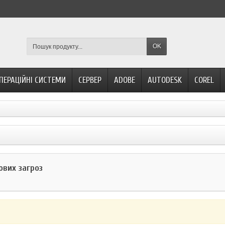
OK
ПЕРАЦІЙНІ СИСТЕМИ
СЕРВЕР
ADOBE
AUTODESK
COREL
ових загроз