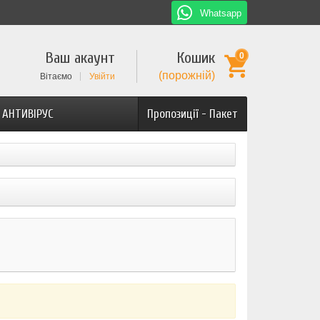
Whatsapp
Ваш акаунт
Кошик
0
(порожній)
Вітаємо
Увійти
АНТИВІРУС
Пропозиції - Пакет