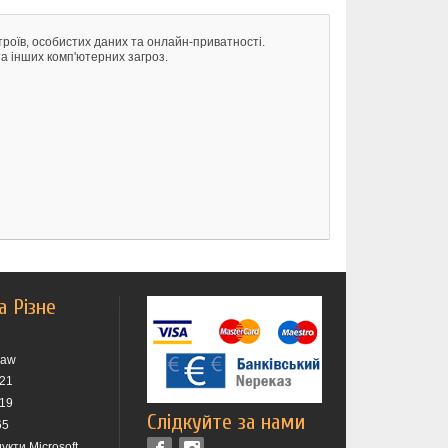
троїв, особистих даних та онлайн-приватності.
та інших комп'ютерних загроз.
а Різне
raw
021
019
Слідкуйте за нами
65
укти Microsoft