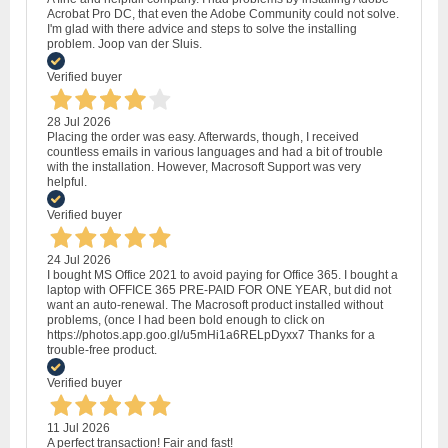
Acrobat Pro DC, that even the Adobe Community could not solve.
I'm glad with there advice and steps to solve the installing
problem. Joop van der Sluis.
Verified buyer
28 Jul 2026
Placing the order was easy. Afterwards, though, I received
countless emails in various languages and had a bit of trouble
with the installation. However, Macrosoft Support was very
helpful.
Verified buyer
24 Jul 2026
I bought MS Office 2021 to avoid paying for Office 365. I bought a
laptop with OFFICE 365 PRE-PAID FOR ONE YEAR, but did not
want an auto-renewal. The Macrosoft product installed without
problems, (once I had been bold enough to click on
https://photos.app.goo.gl/u5mHi1a6RELpDyxx7 Thanks for a
trouble-free product.
Verified buyer
11 Jul 2026
A perfect transaction! Fair and fast!