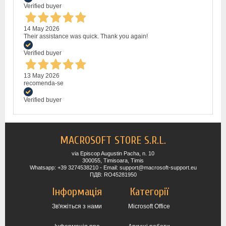
Verified buyer
14 May 2026
Their assistance was quick. Thank you again!
Verified buyer
13 May 2026
recomenda-se
Verified buyer
MACROSOFT STORE S.R.L.
via Episcop Augustin Pacha, n. 10
300055, Timisoara, Timis
Whatsapp: +39 3274538210 - Email: support@macrosoft-support.eu
ПДВ: RO45281950
Інформація
Категорії
Зв'яжіться з нами
Microsoft Office