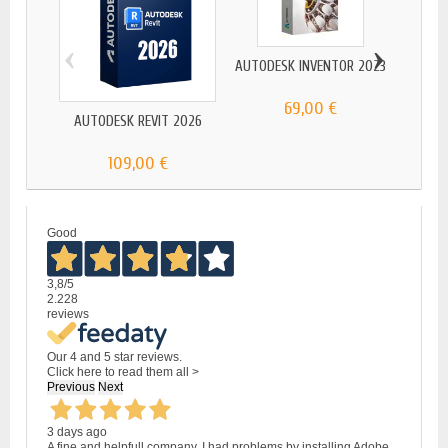
‹
›
AUTODESK INVENTOR 2023
69,00 €
AUTODESK REVIT 2026
A
109,00 €
Good
3,8
/5
2.228
reviews
Our 4 and 5 star reviews.
Click here to read them all >
Previous
Next
3 days ago
A fine and helpfull company. I had problems by installing Adobe