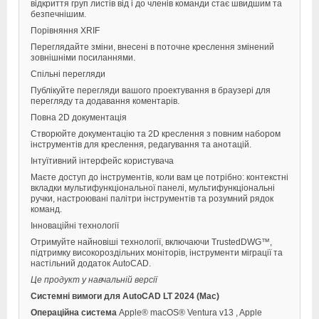
відкриття груп листів від і до членів команди стає швидшим та
безпечнішим.
Порівняння XRIF
Переглядайте зміни, внесені в поточне креслення змінений
зовнішніми посиланнями.
Спільні перегляди
Публікуйте перегляди вашого проектування в браузері для
перегляду та додавання коментарів.
Повна 2D документація
Створюйте документацію та 2D креслення з повним набором
інструментів для креслення, редагування та анотацій.
Інтуїтивний інтерфейс користувача
Маєте доступ до інструментів, коли вам це потрібно: контекстні
вкладки мультифункціональної панелі, мультифункціональні
ручки, настроювані палітри інструментів та розумний рядок
команд.
Інноваційні технології
Отримуйте найновіші технології, включаючи TrustedDWG™,
підтримку високороздільних моніторів, інструменти міграції та
настільний додаток AutoCAD.
Це продукт у навчальній версії
Системні вимоги для AutoCAD LT 2024 (Mac)
Операційна система
Apple® macOS® Ventura v13 , Apple