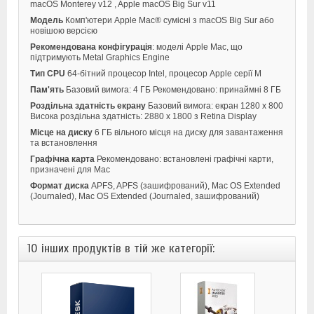
macOS Monterey v12 , Apple macOS Big Sur v11
Модель
Комп'ютери Apple Mac® сумісні з macOS Big Sur або
новішою версією
Рекомендована конфігурація
: моделі Apple Mac, що
підтримують Metal Graphics Engine
Тип CPU
64-бітний процесор Intel, процесор Apple серії M
Пам'ять
Базовий вимога: 4 ГБ Рекомендовано: принаймні 8 ГБ
Роздільна здатність екрану
Базовий вимога: екран 1280 x 800
Висока роздільна здатність: 2880 x 1800 з Retina Display
Місце на диску
6 ГБ вільного місця на диску для завантаження
та встановлення
Графічна карта
Рекомендовано: встановлені графічні карти,
призначені для Mac
Формат диска
APFS, APFS (зашифрований), Mac OS Extended
(Journaled), Mac OS Extended (Journaled, зашифрований)
10 інших продуктів в тій же категорії: