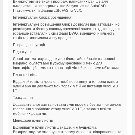
Використовуйте тисячі програм, написаних раніше для
використання в програмах, що базуються на AutoCAD.
Підтримує типи файлів LSP, FAS та VLX.
Інтелектуальні блоки: розміщення
Інтелектуальне розміщення блоків дозволяє вам автоматично
розміщувати блоки у вашому кресленні залежно від того, де ви
їх раніше вставляли у свій файл DWG, зменшуючи кількість
кліків та економлячи час у процесі
Покращені функції
Підрахунок
Count автоматизує підрахунок блоків або об'єктів всередині
вибраної області або в усьому кресленні з меню для
ідентифікації помилок та навігації між обчисленими об'єктами.
Плаваючі вікна
Віддалюйте вікна креслень, щоб переглянути їх поряд одне з
одним або на декількох моніторах, у тій же інстанції AutoCAD
LT.
Трасування
Додавайте анотації та нотатки змін проекту без змін існуючого
креслення з робочого столу AutoCAD LT, а також з веб-та
мобільних додатків.
Менеджер групи листів
Відкривайте групи листів швидше, ніж будь-коли.
Використовуючи хмарну платформу Autodesk, відправлення та