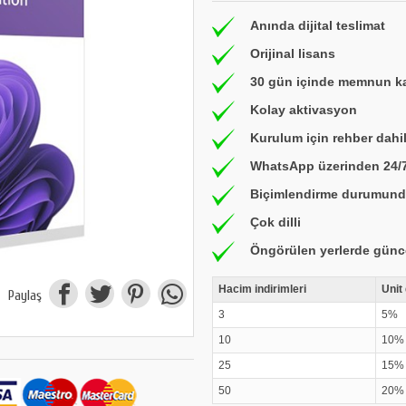
Anında dijital teslimat
Orijinal lisans
30 gün içinde memnun ka
Kolay aktivasyon
Kurulum için rehber dahil
WhatsApp üzerinden 24/
Biçimlendirme durumunda 
Çok dilli
Öngörülen yerlerde günce
Hacim indirimleri
Unit
Paylaş
3
5%
10
10%
25
15%
50
20%