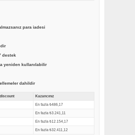
lmazsanız para iadesi
dir
7 destek
yeniden kullanılabilir
llemeler dahildir
 discount
Kazancınız
En fazla ₺486,17
En fazla ₺3.241,11
En fazla ₺12.154,17
En fazla ₺32.411,12