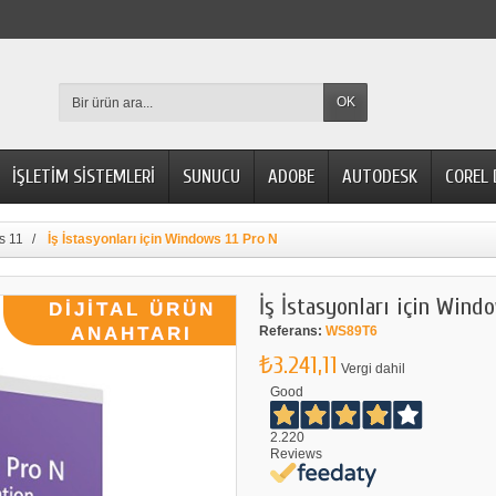
OK
İŞLETİM SİSTEMLERİ
SUNUCU
ADOBE
AUTODESK
COREL
s 11
İş İstasyonları için Windows 11 Pro N
İş İstasyonları için Wind
Referans:
WS89T6
₺3.241,11
Vergi dahil
Good
2.220
Reviews