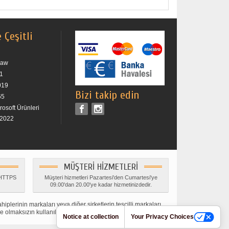
 Çeşitli
raw
21
019
Bizi takip edin
65
osoft Ürünleri
 2022
MÜŞTERI HIZMETLERI
ı HTTPS
Müşteri hizmetleri Pazartesi'den Cumartesi'ye
09.00'dan 20.00'ye kadar hizmetinizdedir.
hiplerinin markaları veya diğer şirketlerin tescilli markaları
e olmaksızın kullanılmıştır.
Notice at collection
Your Privacy Choices