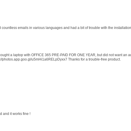
d countless emails in various languages and had a bit of trouble with the installati
 I bought a laptop with OFFICE 365 PRE-PAID FOR ONE YEAR, but did not want an au
s://photos.app.goo.gl/u5mHi1a6RELpDyxx7 Thanks for a trouble-free product.
 and it works fine !