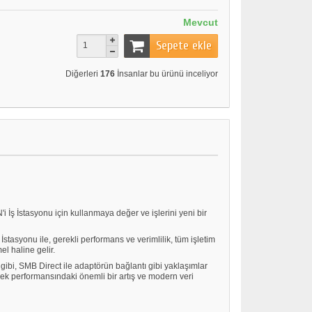
Mevcut
Sepete ekle
Diğerleri
176
İnsanlar bu ürünü inceliyor
'i İş İstasyonu için kullanmaya değer ve işlerini yeni bir
tasyonu ile, gerekli performans ve verimlilik, tüm işletim
l haline gelir.
gibi, SMB Direct ile adaptörün bağlantı gibi yaklaşımlar
llek performansındaki önemli bir artış ve modern veri