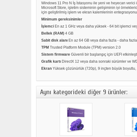
Windows 11 Pro N İş İstasyonu ile yeni ve heyecan verici
Microsoft Store, işletim sisteminin gelişiminin iyi örnekler
için geliştirilmiş işlem ve ekran kalemlerinin entegrasyonu 
Minimum gereksinimler
İşlemci
En az 1 GHz veya daha yüksek - 64 bit işlemci ve
Bellek (RAM)
4 GB
Sabit disk alanı
En az 64 GB veya daha fazla - daha fazla 
TPM
Trusted Platform Module (TPM) version 2.0
Sistem firmware
Güvenli bir başlangıç için UEFI etkinleş
Grafik kartı
DirectX 12 veya daha sonraki sürümler ve WDD
Ekran
Yüksek çözünürlük (720p), 9 inçten büyük boyutlu, 
Aynı kategorideki diğer 9 ürünler: