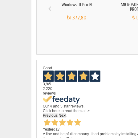
‹
Windows 11 Pro N
MICROSOF
PRO
₺1.372,80
₺1
Good
3,9
/5
2.220
reviews
Our 4 and 5 star reviews.
Click here to read them all >
Previous
Next
Yesterday
A fine and helpfull company. I had problems by installing