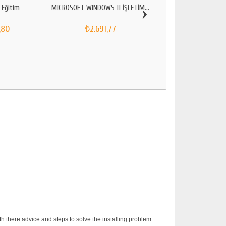
›
 Eğitim
MICROSOFT WINDOWS 11 İŞLETİM...
Windows 11 Educat
,80
₺2.691,77
₺1.537,61
h there advice and steps to solve the installing problem.