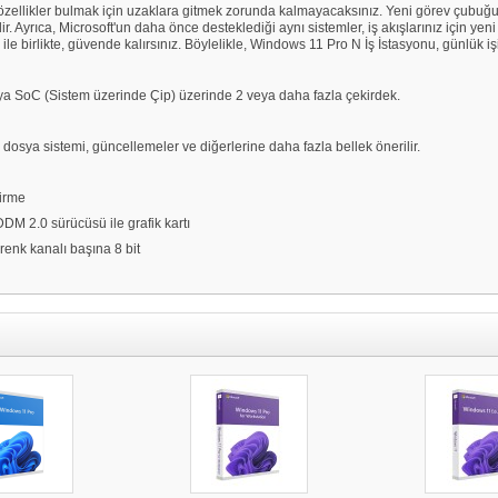
 özellikler bulmak için uzaklara gitmek zorunda kalmayacaksınız. Yeni görev çubuğ
idir. Ayrıca, Microsoft'un daha önce desteklediği aynı sistemler, iş akışlarınız için y
ile birlikte, güvende kalırsınız. Böylelikle, Windows 11 Pro N İş İstasyonu, günlük iş
ya SoC (Sistem üzerinde Çip) üzerinde 2 veya daha fazla çekirdek.
dosya sistemi, güncellemeler ve diğerlerine daha fazla bellek önerilir.
tirme
M 2.0 sürücüsü ile grafik kartı
renk kanalı başına 8 bit