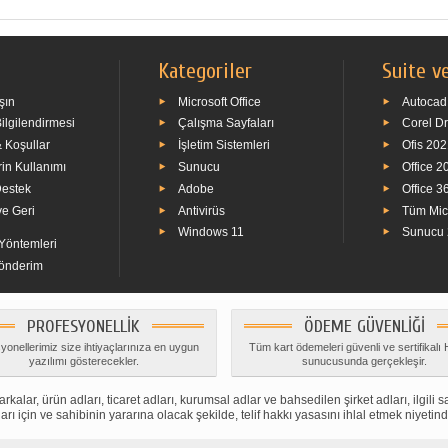
Kategoriler
Suite ve
şın
Microsoft Office
Autocad
Bilgilendirmesi
Çalışma Sayfaları
Corel D
& Koşullar
İşletim Sistemleri
Ofis 20
in Kullanımı
Sunucu
Office 2
Destek
Adobe
Office 3
ve Geri
Antivirüs
Tüm Micr
Windows 11
Sunucu
öntemleri
Gönderim
PROFESYONELLIK
ÖDEME GÜVENLIĞI
yonellerimiz size ihtiyaçlarınıza en uygun
Tüm kart ödemeleri güvenli ve sertifikal
yazılımı gösterecekler.
sunucusunda gerçekleşir.
kalar, ürün adları, ticaret adları, kurumsal adlar ve bahsedilen şirket adları, ilgili sa
rı için ve sahibinin yararına olacak şekilde, telif hakkı yasasını ihlal etmek niyetind