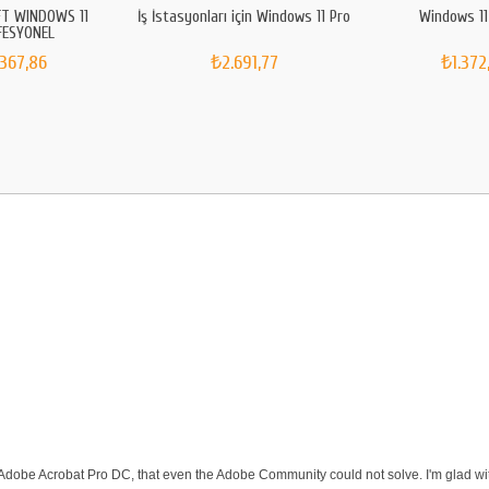
T WINDOWS 11
İş İstasyonları için Windows 11 Pro
Windows 11
FESYONEL
.367,86
₺2.691,77
₺1.372
 Adobe Acrobat Pro DC, that even the Adobe Community could not solve. I'm glad wit