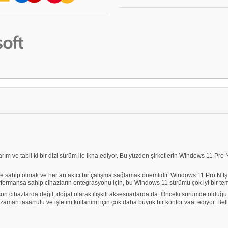
rım ve tabii ki bir dizi sürüm ile ikna ediyor. Bu yüzden şirketlerin Windows 11 Pro N
 sahip olmak ve her an akıcı bir çalışma sağlamak önemlidir. Windows 11 Pro N İş İs
formansa sahip cihazların entegrasyonu için, bu Windows 11 sürümü çok iyi bir teme
on cihazlarda değil, doğal olarak ilişkili aksesuarlarda da. Önceki sürümde olduğu 
 zaman tasarrufu ve işletim kullanımı için çok daha büyük bir konfor vaat ediyor. Be