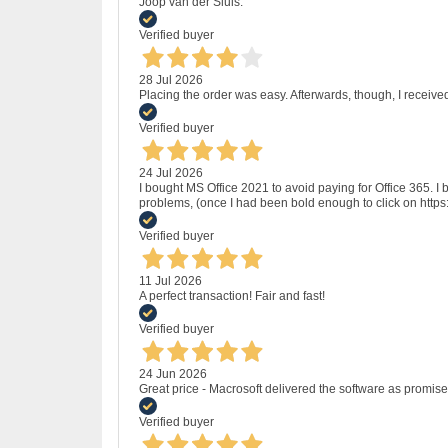
Joop van der Sluis.
Verified buyer
28 Jul 2026
Placing the order was easy. Afterwards, though, I receive
Verified buyer
24 Jul 2026
I bought MS Office 2021 to avoid paying for Office 365.
problems, (once I had been bold enough to click on http
Verified buyer
11 Jul 2026
A perfect transaction! Fair and fast!
Verified buyer
24 Jun 2026
Great price - Macrosoft delivered the software as promised
Verified buyer