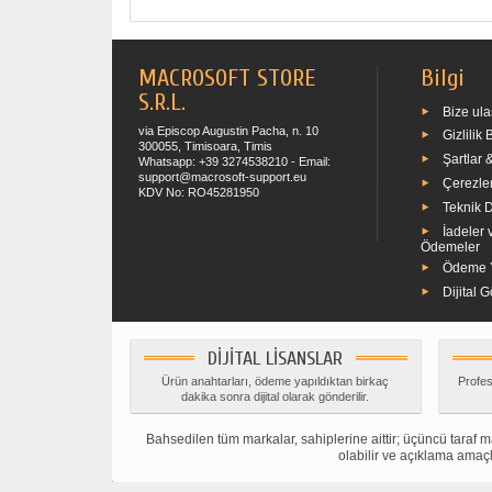
MACROSOFT STORE
Bilgi
S.R.L.
Bize ula
via Episcop Augustin Pacha, n. 10
Gizlilik 
300055, Timisoara, Timis
Şartlar 
Whatsapp: +39 3274538210 - Email:
support@macrosoft-support.eu
Çerezler
KDV No: RO45281950
Teknik 
İadeler 
Ödemeler
Ödeme Y
Dijital 
DIJITAL LISANSLAR
Ürün anahtarları, ödeme yapıldıktan birkaç
Profes
dakika sonra dijital olarak gönderilir.
Bahsedilen tüm markalar, sahiplerine aittir; üçüncü taraf mar
olabilir ve açıklama amaçla