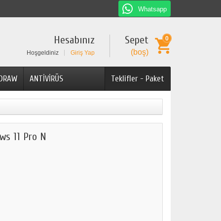
Whatsapp
Hesabınız
Sepet
0
(boş)
Hoşgeldiniz
Giriş Yap
 DRAW
ANTİVİRÜS
Teklifler - Paket
ows 11 Pro N