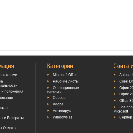
мация
Категории
Сюита 
сь с нами
Microsoft Office
Autocad
ка
Рабочие листы
Corel D
иальности
Операционные
Офис 2
я и положения
системы
Офис 2
зование
Сервер
Office 3
Adobe
Все про
ская
Антивирус
Microsoft
Windows 11
Сервер
ты и Возвраты
ы Оплаты