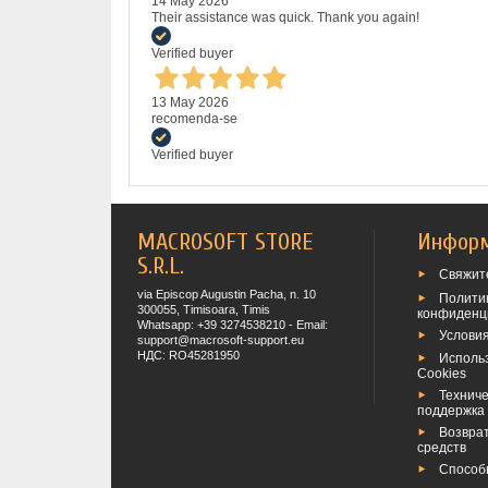
14 May 2026
Their assistance was quick. Thank you again!
Verified buyer
13 May 2026
recomenda-se
Verified buyer
MACROSOFT STORE
Инфор
S.R.L.
Свяжите
via Episcop Augustin Pacha, n. 10
Полити
300055, Timisoara, Timis
конфиденц
Whatsapp: +39 3274538210 - Email:
Услови
support@macrosoft-support.eu
НДС: RO45281950
Исполь
Cookies
Техниче
поддержка
Возвра
средств
Способ