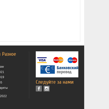
и Разное
raw
021
019
Следуйте за нами
65
дукты
 2022