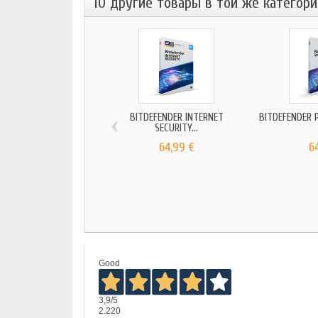
10 другие товары в той же категори
‹
BITDEFENDER INTERNET
BITDEFENDER 
SECURITY...
64,99 €
6
Good
3,9
/5
2.220