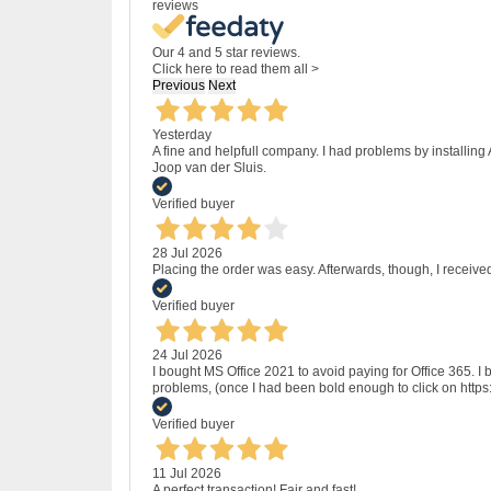
reviews
Our 4 and 5 star reviews.
Click here to read them all >
Previous
Next
Yesterday
A fine and helpfull company. I had problems by installing
Joop van der Sluis.
Verified buyer
28 Jul 2026
Placing the order was easy. Afterwards, though, I receive
Verified buyer
24 Jul 2026
I bought MS Office 2021 to avoid paying for Office 365.
problems, (once I had been bold enough to click on http
Verified buyer
11 Jul 2026
A perfect transaction! Fair and fast!