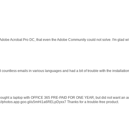
 Adobe Acrobat Pro DC, that even the Adobe Community could not solve. I'm glad wit
d countless emails in various languages and had a bit of trouble with the installati
 I bought a laptop with OFFICE 365 PRE-PAID FOR ONE YEAR, but did not want an au
s://photos.app.goo.gl/u5mHi1a6RELpDyxx7 Thanks for a trouble-free product.