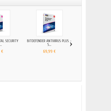
›
TAL SECURITY
BITDEFENDER ANTIVIRUS PLUS -
BITDEFENDER TOTAL 
..
5...
2025...
 €
69,99 €
134,99 €