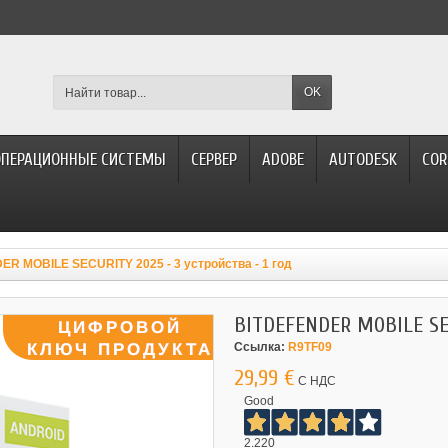
OK
ОПЕРАЦИОННЫЕ СИСТЕМЫ
СЕРВЕР
ADOBE
AUTODESK
COR
R MOBILE SECURITY 2025 - 3 устройства - 1 год
BITDEFENDER MOBILE SEC
Ссылка:
R9TF09
29,99 €
С НДС
Good
2.220