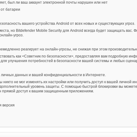
яет, был ли ваш аккаунт электронной почты нарушен или нет
 от батареи
зопасность вашего устройства Android от всех новых и существующих угроз.
ста, но Bitdefender Mobile Security для Android всегда будет защищать вас. 
онлайн-угроз.
немедленно реагирует на онлайн-угрозы, не снижая при этом производительн
йствовать как <Советник по безопасности>, предоставляя вам подробную ин
 для улучшения потребностей в безопасности вашей системы и любых сцена
х личных данных и вашей конфиденциальности в Интернете.
икто не мог изменять их настройки или получить доступ к вашей личной инфо
дополнительный уровень защиты. С помощью быстрой блокировки вы можете 
ен прямой доступ к вашим защищенным приложениям.
я версия