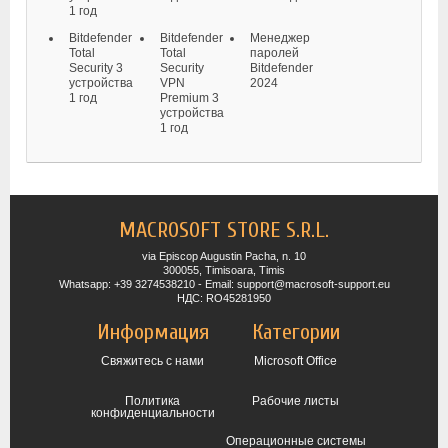
1 год
Bitdefender
Bitdefender
Менеджер
Total
Total
паролей
Security 3
Security
Bitdefender
устройства
VPN
2024
1 год
Premium 3
устройства
1 год
MACROSOFT STORE S.R.L.
via Episcop Augustin Pacha, n. 10
300055, Timisoara, Timis
Whatsapp: +39 3274538210 - Email: support@macrosoft-support.eu
НДС: RO45281950
Информация
Категории
Свяжитесь с нами
Microsoft Office
Политика
Рабочие листы
конфиденциальности
Операционные системы