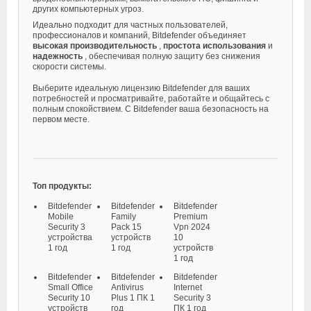
других компьютерных угроз.
Идеально подходит для частных пользователей,
профессионалов и компаний, Bitdefender объединяет
высокая производительность
,
простота использования
и
надежность
, обеспечивая полную защиту без снижения
скорости системы.
Выберите идеальную лицензию Bitdefender для ваших
потребностей и просматривайте, работайте и общайтесь с
полным спокойствием. С Bitdefender ваша безопасность на
первом месте.
Топ продукты:
Bitdefender
Bitdefender
Bitdefender
Mobile
Family
Premium
Security 3
Pack 15
Vpn 2024
устройства
устройств
10
1 год
1 год
устройств
1 год
Bitdefender
Bitdefender
Bitdefender
Small Office
Antivirus
Internet
Security 10
Plus 1 ПК 1
Security 3
устройств
год
ПК 1 год