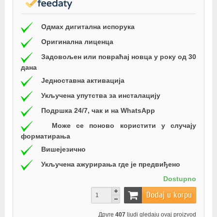
Одмах дигитална испорука
Оригинална лиценца
Задовољен или повраћај новца у року од 30
дана
Једноставна активација
Укључена упутства за инсталацију
Подршка 24/7, чак и на WhatsApp
Може се поново користити у случају
форматирања
Вишејезично
Укључена ажурирања где је предвиђено
Dostupno
Dodaj u korpu
Друге
407
ljudi gledaju ovaj proizvod