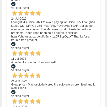
helpful.
Verified buyer
24 Jul 2026
I bought MS Office 2021 to avoid paying for Office 365. I bought a
laptop with OFFICE 365 PRE-PAID FOR ONE YEAR, but did not
want an auto-renewal. The Macrosoft product installed without
problems, (once I had been bold enough to click on
https://photos.app.goo.gl/u5mHi1a6RELpDyxx7 Thanks for a
trouble-free product.
Verified buyer
11 Jul 2026
A perfect transaction! Fair and fast!
Verified buyer
24 Jun 2026
Great price - Macrosoft delivered the software as promised and it
works fine !
Verified buyer
10 Jun 2026