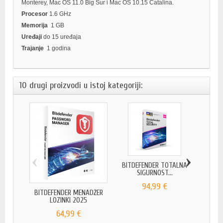
Monterey, Mac OS 11.0 Big Sur i Mac OS 10.15 Catalina.
Procesor
1.6 GHz
Memorija
1 GB
Uređaji
do 15 uređaja
Trajanje
1 godina
10 drugi proizvodi u istoj kategoriji:
‹
›
BITDEFENDER TOTALNA
BITDEF
SIGURNOST...
94,99 €
BITDEFENDER MENADŽER
LOZINKI 2025
64,99 €