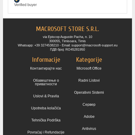
Verified buyer
MACROSOFT STORE S.R.L.
via Episcop Augustin Pacha, n. 10
300055, Timisoara, Timis
Whatsapp: +39 3274538210 - Email: support@macrosoft-support.eu
ПДВ број: RO45281950
Informacije
Kategorije
Контактирајте нас
Microsoft Office
Обавештење о
Radni Listovi
приватности
Operativni Sistemi
Uslovi & Pravila
Сервер
Upotreba kolačića
Adobe
Tehnička Podrška
Antivirus
Povraćaj i Refundacije