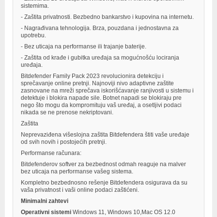
sistemima.
- Zaštita privatnosti. Bezbedno bankarstvo i kupovina na internetu.
- Nagrađivana tehnologija. Brza, pouzdana i jednostavna za
upotrebu.
- Bez uticaja na performanse ili trajanje baterije.
- Zaštita od krađe i gubitka uređaja sa mogućnošću lociranja
uređaja.
Bitdefender Family Pack 2023 revolucionira detekciju i
sprečavanje online pretnji. Najnoviji nivo adaptivne zaštite
zasnovane na mreži sprečava iskorišćavanje ranjivosti u sistemu i
detektuje i blokira napade sile. Botnet napadi se blokiraju pre
nego što mogu da kompromituju vaš uređaj, a osetljivi podaci
nikada se ne prenose nekriptovani.
Zaštita
Neprevaziđena višeslojna zaštita Bitdefendera štiti vaše uređaje
od svih novih i postojećih pretnji.
Performanse računara:
Bitdefenderov softver za bezbednost odmah reaguje na malver
bez uticaja na performanse vašeg sistema.
Kompletno bezbednosno rešenje Bitdefendera osigurava da su
vaša privatnost i vaši online podaci zaštićeni.
Minimalni zahtevi
Operativni sistemi
Windows 11, Windows 10,Mac OS 12.0