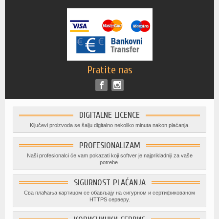
Pratite nas
DIGITALNE LICENCE
Ključevi proizvoda se šalju digitalno nekoliko minuta nakon plaćanja.
PROFESIONALIZAM
Naši profesionalci će vam pokazati koji softver je najprikladniji za vaše
potrebe.
SIGURNOST PLAĆANJA
Сва плаћања картицом се обављају на сигурном и сертификованом
HTTPS серверу.