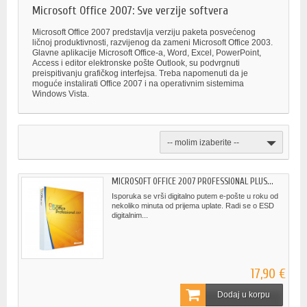
Microsoft Office 2007: Sve verzije softvera
Microsoft Office 2007 predstavlja verziju paketa posvećenog
ličnoj produktivnosti, razvijenog da zameni Microsoft Office 2003.
Glavne aplikacije Microsoft Office-a, Word, Excel, PowerPoint,
Access i editor elektronske pošte Outlook, su podvrgnuti
preispitivanju grafičkog interfejsa. Treba napomenuti da je
moguće instalirati Office 2007 i na operativnim sistemima
Windows Vista.
-- molim izaberite --
MICROSOFT OFFICE 2007 PROFESSIONAL PLUS...
Isporuka se vrši digitalno putem e-pošte u roku od
nekoliko minuta od prijema uplate. Radi se o ESD
digitalnim...
17,90 €
Dodaj u korpu