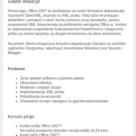
Glavne Inovacije
Pored toga, Office 2007 se predstavlja sa novim formatom dokumenata
nazvanim OpenXML, baziran na XML jeziku. Ovaj izbor se pokazao
strateškim, uzimajući u obzir široku primenu ovog standarda, uprkos
nespojivosti XML dokumenata sa prethodnim verzijama Office-a. Vredno
je napomenuti unapređenje funkcionalnosti PowerPoint-a i dragocenu
priliku za online saradnju sa drugim korisnicima na istom dokumentu.
Na primer, Word omogućava trenutno objavljivanje članaka na različitim
sajtovima i blogovima, uključujući renomirane Windows Live Spaces i
Blogger.
Prednosti
Širok spektar softvera u jednom paketu
Obnovljeni interfejs
Moderan i prijatan dizajn
Implementacija XML jezika
Poboljšanje povezanosti
Олакшана онлајн сарадња са другим корисницима
Korisnici pitaju:
Koliko košta Office 2007?
Na našoj prodavnici trenutno verzija košta 18,29 evra.
Kada ističe Office 2007?