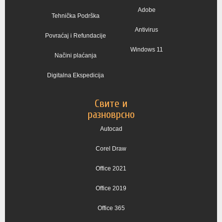
Adobe
Tehnička Podrška
Antivirus
Povraćaj i Refundacije
Windows 11
Načini plaćanja
Digitalna Ekspedicija
Свите и
разноврсно
Autocad
Corel Draw
Office 2021
Office 2019
Office 365