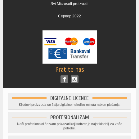
Svi Microsoft proizvodi
Сервер 2022
Pratite nas
DIGITALNE LICENCE
Ključevi proizvoda se šalju digitalno nekoliko minuta nakon plaćanja.
PROFESIONALIZAM
Naši profesionalci će vam pokazati koji softver je najprikladniji za vaše
potrebe.