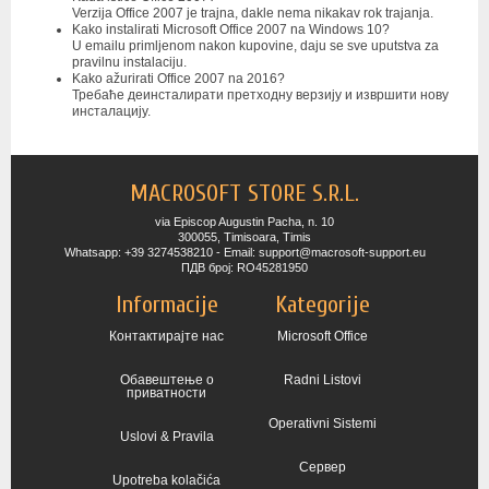
Verzija Office 2007 je trajna, dakle nema nikakav rok trajanja.
Kako instalirati Microsoft Office 2007 na Windows 10?
U emailu primljenom nakon kupovine, daju se sve uputstva za
pravilnu instalaciju.
Kako ažurirati Office 2007 na 2016?
Требаће деинсталирати претходну верзију и извршити нову
инсталацију.
MACROSOFT STORE S.R.L.
via Episcop Augustin Pacha, n. 10
300055, Timisoara, Timis
Whatsapp: +39 3274538210 - Email: support@macrosoft-support.eu
ПДВ број: RO45281950
Informacije
Kategorije
Контактирајте нас
Microsoft Office
Обавештење о
Radni Listovi
приватности
Operativni Sistemi
Uslovi & Pravila
Сервер
Upotreba kolačića