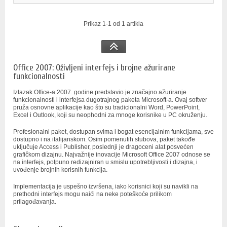
Prikaz 1-1 od 1 artikla
Office 2007: Oživljeni interfejs i brojne ažurirane
funkcionalnosti
Izlazak Office-a 2007. godine predstavio je značajno ažuriranje
funkcionalnosti i interfejsa dugotrajnog paketa Microsoft-a. Ovaj softver
pruža osnovne aplikacije kao što su tradicionalni Word, PowerPoint,
Excel i Outlook, koji su neophodni za mnoge korisnike u PC okruženju.
Profesionalni paket, dostupan svima i bogat esencijalnim funkcijama, sve
dostupno i na italijanskom. Osim pomenutih stubova, paket takođe
uključuje Access i Publisher, poslednji je dragoceni alat posvećen
grafičkom dizajnu. Najvažnije inovacije Microsoft Office 2007 odnose se
na interfejs, potpuno redizajniran u smislu upotrebljivosti i dizajna, i
uvođenje brojnih korisnih funkcija.
Implementacija je uspešno izvršena, iako korisnici koji su navikli na
prethodni interfejs mogu naići na neke poteškoće prilikom
prilagođavanja.