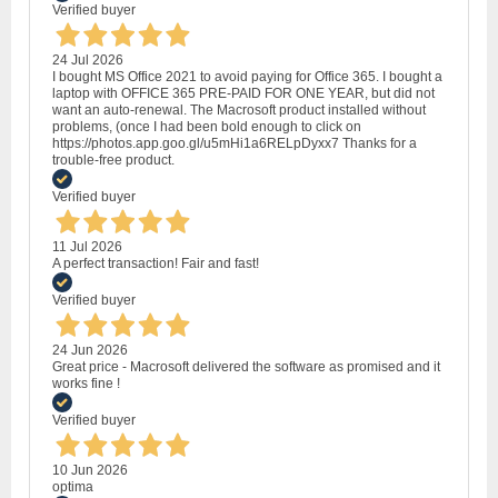
Verified buyer
24 Jul 2026
I bought MS Office 2021 to avoid paying for Office 365. I bought a
laptop with OFFICE 365 PRE-PAID FOR ONE YEAR, but did not
want an auto-renewal. The Macrosoft product installed without
problems, (once I had been bold enough to click on
https://photos.app.goo.gl/u5mHi1a6RELpDyxx7 Thanks for a
trouble-free product.
Verified buyer
11 Jul 2026
A perfect transaction! Fair and fast!
Verified buyer
24 Jun 2026
Great price - Macrosoft delivered the software as promised and it
works fine !
Verified buyer
10 Jun 2026
optima