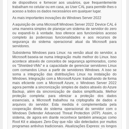
de dispositivos e fornecer aos usuários, que frequentemente
trabalham no celular ou em casa, as User CAL para permitir-lhes o
acesso a todos os dados necessários em qualquer lugar.
As mais importantes inovações do Windows Server 2022
A aquisição de uma Microsoft Windows Server 2022 Device CAL é
uma maneira simples de planejar um sistema de servidor do zero
ou expandi-lo à vontade. Isso oferece aos funcionários acesso
completo às poderosas funcionalidades e aos recursos de
segurança do sistema operacional atual da Microsoft para
servidores.
Subsistema Windows para Linux: na versão atual do servidor, a
Microsoft baseia-se numa integração muito melhor do Linux. Isso
acontece através de conceitos de segurança aprimorados, como
os "Shielded-VMs" e a capacidade de gerenciar servidores Linux
com comandos Linux a partir de servidores Windows. A isso se
soma a integração das distribuições Linux na instalação do
Windows. Integração com a Microsoft Azure: trabalhando de forma
mais eficiente com a Microsoft Azure, o Windows Server 2022
agora permite a sincronização simples de dados através do Azure
Backup, além da sincronização de dados simplificada. Melhor
proteção completa: para otimizar a proteção dos dados
essenciais, a Microsoft trabalhou na criptografia de dados e
arquivos do servidor. Esta medida é complementada pela
cooperação direta do sistema operacional do servidor com o
Windows Defender Advanced Threat Protection (ATP). Assim, o
sistema, de agora em diante reconhece também ameaças como
Root Kit e ataques Zero-Day que não são detectados por muitos
programas antivírus tradicionais. Atualizações Express: os longos