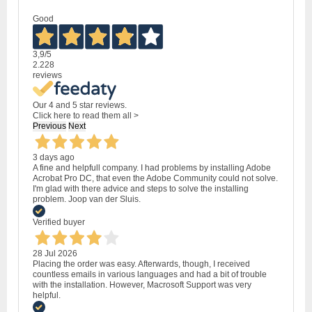
Good
3,9
/5
2.228
reviews
Our 4 and 5 star reviews.
Click here to read them all >
Previous
Next
3 days ago
A fine and helpfull company. I had problems by installing Adobe
Acrobat Pro DC, that even the Adobe Community could not solve.
I'm glad with there advice and steps to solve the installing
problem. Joop van der Sluis.
Verified buyer
28 Jul 2026
Placing the order was easy. Afterwards, though, I received
countless emails in various languages and had a bit of trouble
with the installation. However, Macrosoft Support was very
helpful.