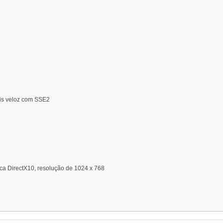
ais veloz com SSE2
ca DirectX10, resolução de 1024 x 768