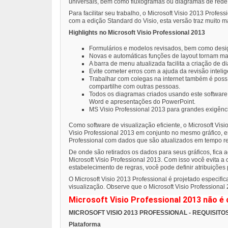
universais, bem como fluxogramas ou diagramas de red
Para facilitar seu trabalho, o Microsoft Visio 2013 Pro
com a edição Standard do Visio, esta versão traz muito m
Highlights no Microsoft Visio Professional 2013
Formulários e modelos revisados, bem como desig
Novas e automáticas funções de layout tornam mai
A barra de menu atualizada facilita a criação de d
Evite cometer erros com a ajuda da revisão inteli
Trabalhar com colegas na internet também é pos
compartilhe com outras pessoas.
Todos os diagramas criados usando este software 
Word e apresentações do PowerPoint.
MS Visio Professional 2013 para grandes exigênc
Como software de visualização eficiente, o Microsoft Vis
Visio Professional 2013 em conjunto no mesmo gráfico, e
Professional com dados que são atualizados em tempo rea
De onde são retirados os dados para seus gráficos, fica
Microsoft Visio Professional 2013. Com isso você evita 
estabelecimento de regras, você pode definir atribuições
O Microsoft Visio 2013 Professional é projetado especif
visualização. Observe que o Microsoft Visio Professional
Microsoft Visio Professional 2013 não é 
MICROSOFT VISIO 2013 PROFESSIONAL - REQUISITO
Plataforma