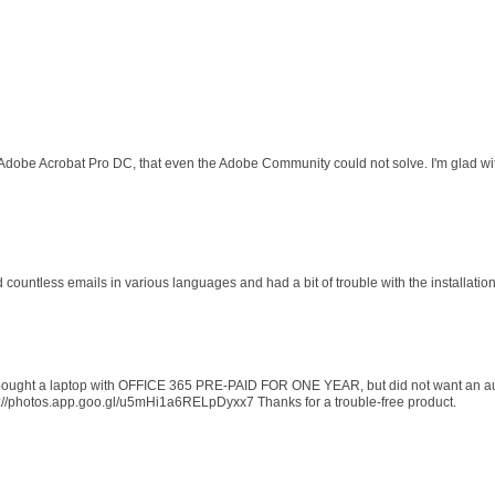
 Adobe Acrobat Pro DC, that even the Adobe Community could not solve. I'm glad wit
d countless emails in various languages and had a bit of trouble with the installati
 I bought a laptop with OFFICE 365 PRE-PAID FOR ONE YEAR, but did not want an au
s://photos.app.goo.gl/u5mHi1a6RELpDyxx7 Thanks for a trouble-free product.