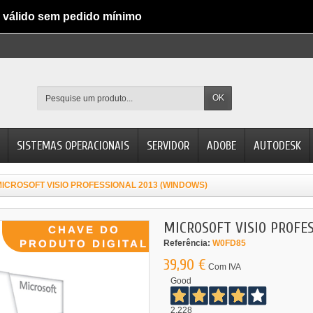
válido sem pedido mínimo
OK
SISTEMAS OPERACIONAIS
SERVIDOR
ADOBE
AUTODESK
MICROSOFT VISIO PROFESSIONAL 2013 (WINDOWS)
MICROSOFT VISIO PROFE
Referência:
W0FD85
39,90 €
Com IVA
Good
2.228