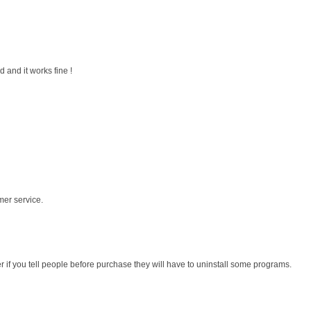
 and it works fine !
mer service.
r if you tell people before purchase they will have to uninstall some programs.