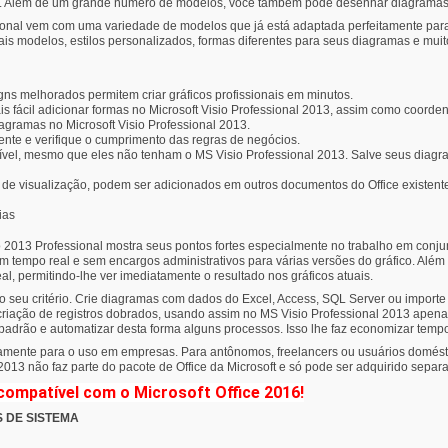
e. Além de um grande número de modelos, você também pode desenhar diagramas
fessional vem com uma variedade de modelos que já está adaptada perfeitamente p
ais modelos, estilos personalizados, formas diferentes para seus diagramas e mui
ns melhorados permitem criar gráficos profissionais em minutos.
s fácil adicionar formas no Microsoft Visio Professional 2013, assim como coorde
iagramas no Microsoft Visio Professional 2013.
gente e verifique o cumprimento das regras de negócios.
sível, mesmo que eles não tenham o MS Visio Professional 2013. Salve seus di
de visualização, podem ser adicionados em outros documentos do Office existente
ias
io 2013 Professional mostra seus pontos fortes especialmente no trabalho em conj
m tempo real e sem encargos administrativos para várias versões do gráfico. Além
l, permitindo-lhe ver imediatamente o resultado nos gráficos atuais.
 ao seu critério. Crie diagramas com dados do Excel, Access, SQL Server ou import
a criação de registros dobrados, usando assim no MS Visio Professional 2013 apen
 padrão e automatizar desta forma alguns processos. Isso lhe faz economizar temp
icamente para o uso em empresas. Para antônomos, freelancers ou usuários domésti
 2013 não faz parte do pacote de Office da Microsoft e só pode ser adquirido sepa
compatível com o Microsoft Office 2016!
S DE SISTEMA