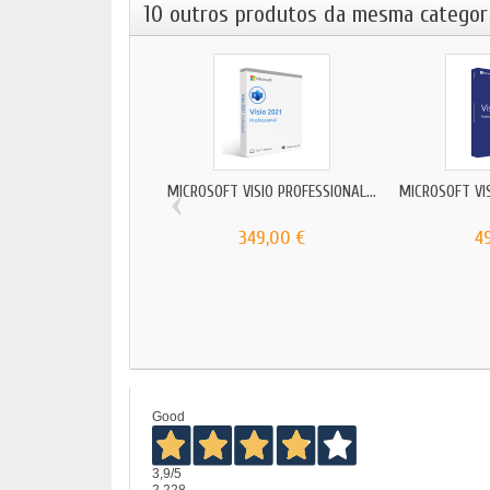
10 outros produtos da mesma categori
‹
MICROSOFT VISIO PROFESSIONAL...
MICROSOFT VIS
349,00 €
4
Good
3,9
/5
2.228