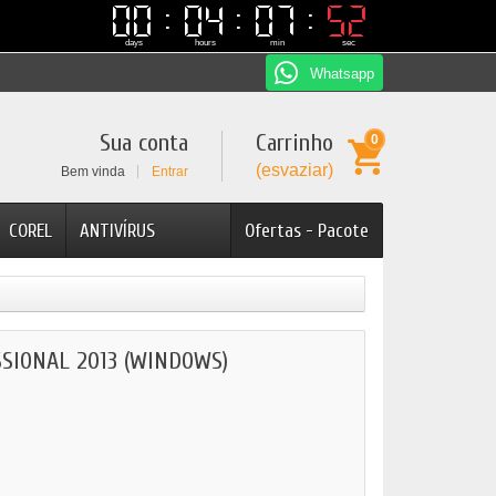
00
00
04
04
07
07
51
51
days
hours
min
sec
Whatsapp
Sua conta
Carrinho
0
(esvaziar)
Bem vinda
Entrar
COREL
ANTIVÍRUS
Ofertas - Pacote
SSIONAL 2013 (WINDOWS)