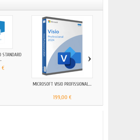
›
IO STANDARD
MICROSOFT VISIO S
..
2013...
 €
39,90 €
MICROSOFT VISIO PROFISSIONAL...
199,00 €