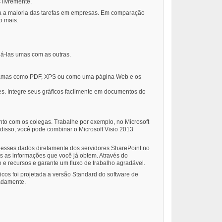
 livremente.
ara a maioria das tarefas em empresas. Em comparação
to mais.
ná-las umas com as outras.
agramas como PDF, XPS ou como uma página Web e os
s. Integre seus gráficos facilmente em documentos do
unto com os colegas. Trabalhe por exemplo, no Microsoft
 disso, você pode combinar o Microsoft Visio 2013
e esses dados diretamente dos servidores SharePoint no
as as informações que você já obtem. Através do
o e recursos e garante um fluxo de trabalho agradável.
cos foi projetada a versão Standard do software de
radamente.