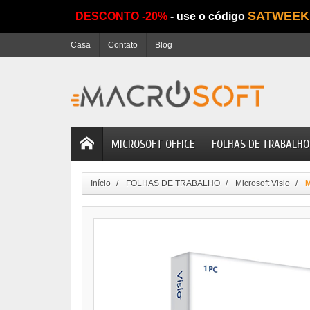
SATWEEK
DESCONTO -20%
- use o código
Casa
Contato
Blog
MICROSOFT OFFICE
FOLHAS DE TRABALHO
Início
FOLHAS DE TRABALHO
Microsoft Visio