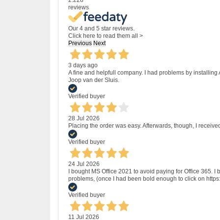
reviews
Our 4 and 5 star reviews.
Click here to read them all >
Previous
Next
3 days ago
A fine and helpfull company. I had problems by installing
Joop van der Sluis.
Verified buyer
28 Jul 2026
Placing the order was easy. Afterwards, though, I receive
Verified buyer
24 Jul 2026
I bought MS Office 2021 to avoid paying for Office 365.
problems, (once I had been bold enough to click on http
Verified buyer
11 Jul 2026