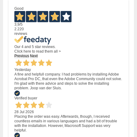
Good
3,9
/5
2.220
reviews
Our 4 and 5 star reviews.
Click here to read them all >
Previous
Next
Yesterday
A fine and helpfull company. I had problems by installing Adobe
Acrobat Pro DC, that even the Adobe Community could not solve.
I'm glad with there advice and steps to solve the installing
problem. Joop van der Sluis.
Verified buyer
28 Jul 2026
Placing the order was easy. Afterwards, though, I received
countless emails in various languages and had a bit of trouble
with the installation. However, Macrosoft Support was very
helpful.