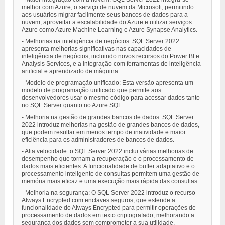
melhor com Azure, o serviço de nuvem da Microsoft, permitindo
aos usuários migrar facilmente seus bancos de dados para a
nuvem, aproveitar a escalabilidade do Azure e utilizar serviços
Azure como Azure Machine Learning e Azure Synapse Analytics.
- Melhorias na inteligência de negócios: SQL Server 2022
apresenta melhorias significativas nas capacidades de
inteligência de negócios, incluindo novos recursos do Power BI e
Analysis Services, e a integração com ferramentas de inteligência
artificial e aprendizado de máquina.
- Modelo de programação unificado: Esta versão apresenta um
modelo de programação unificado que permite aos
desenvolvedores usar o mesmo código para acessar dados tanto
no SQL Server quanto no Azure SQL.
- Melhoria na gestão de grandes bancos de dados: SQL Server
2022 introduz melhorias na gestão de grandes bancos de dados,
que podem resultar em menos tempo de inatividade e maior
eficiência para os administradores de bancos de dados.
- Alta velocidade: o SQL Server 2022 inclui várias melhorias de
desempenho que tornam a recuperação e o processamento de
dados mais eficientes. A funcionalidade de buffer adaptativo e o
processamento inteligente de consultas permitem uma gestão de
memória mais eficaz e uma execução mais rápida das consultas.
- Melhoria na segurança: O SQL Server 2022 introduz o recurso
Always Encrypted com enclaves seguros, que estende a
funcionalidade do Always Encrypted para permitir operações de
processamento de dados em texto criptografado, melhorando a
segurança dos dados sem comprometer a sua utilidade.