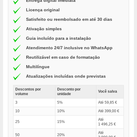
Entrega digital imediata
Licença original
Satisfeito ou reembolsado em até 30 dias
Ativação simples
Guia incluído para a instalação
Atendimento 24/7 inclusive no WhatsApp
Reutilizável em caso de formatação
Multilíngue
Atualizações incluídas onde previstas
Descontos por
Desconto por
Você salva
volume
unidade
3
5%
Até 59,85 €
10
10%
Até 399,00 €
Até
25
15%
1 496,25 €
Até
50
20%