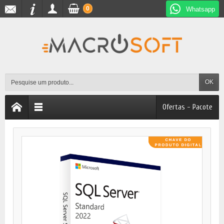
0
Whatsapp
OK
Ofertas - Pacote