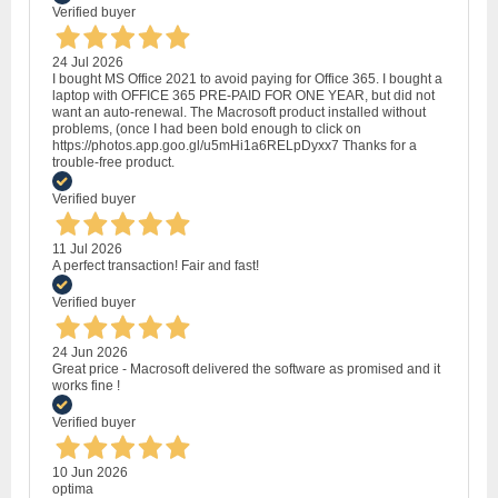
Verified buyer
24 Jul 2026
I bought MS Office 2021 to avoid paying for Office 365. I bought a
laptop with OFFICE 365 PRE-PAID FOR ONE YEAR, but did not
want an auto-renewal. The Macrosoft product installed without
problems, (once I had been bold enough to click on
https://photos.app.goo.gl/u5mHi1a6RELpDyxx7 Thanks for a
trouble-free product.
Verified buyer
11 Jul 2026
A perfect transaction! Fair and fast!
Verified buyer
24 Jun 2026
Great price - Macrosoft delivered the software as promised and it
works fine !
Verified buyer
10 Jun 2026
optima