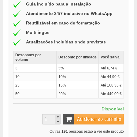
Guia incluído para a instalação
Atendimento 24/7 inclusive no WhatsApp
Reutilizável em caso de formatação
Multilíngue
Atualizações incluídas onde previstas
Descontos por
Desconto por unidade
Você salva
volume
3
5%
Até 6,74 €
10
10%
Até 44,90 €
25
15%
Até 168,38 €
50
20%
Até 449,00 €
Disponível
Adicionar ao carrinho
Outras
191
pessoas estão a ver este produto