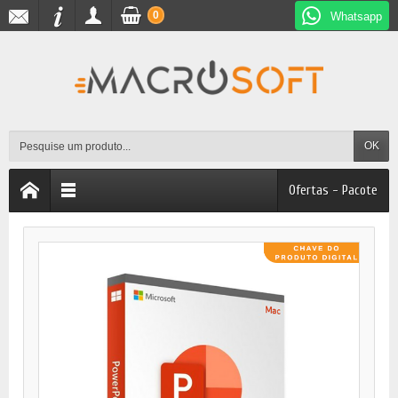
0
Whatsapp
OK
Ofertas - Pacote