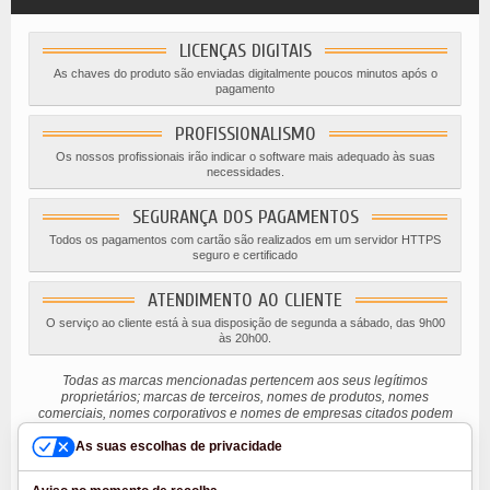
LICENÇAS DIGITAIS
As chaves do produto são enviadas digitalmente poucos minutos após o
pagamento
PROFISSIONALISMO
Os nossos profissionais irão indicar o software mais adequado às suas
necessidades.
SEGURANÇA DOS PAGAMENTOS
Todos os pagamentos com cartão são realizados em um servidor HTTPS
seguro e certificado
ATENDIMENTO AO CLIENTE
O serviço ao cliente está à sua disposição de segunda a sábado, das 9h00
às 20h00.
Todas as marcas mencionadas pertencem aos seus legítimos
proprietários; marcas de terceiros, nomes de produtos, nomes
comerciais, nomes corporativos e nomes de empresas citados podem
ser marcas registradas de seus respectivos proprietários ou marcas
registradas de outras empresas e foram usados ​​para fins de explicação
As suas escolhas de privacidade
e benefício do proprietário, sem implicar uma violação da lei de direitos
autorais.