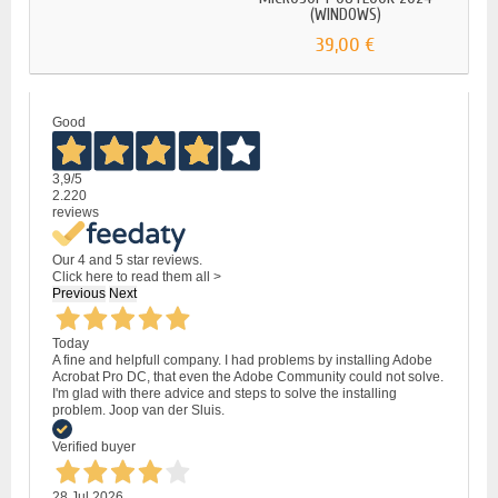
(WINDOWS)
39,00 €
Good
3,9
/5
2.220
reviews
Our 4 and 5 star reviews.
Click here to read them all >
Previous
Next
Today
A fine and helpfull company. I had problems by installing Adobe
Acrobat Pro DC, that even the Adobe Community could not solve.
I'm glad with there advice and steps to solve the installing
problem. Joop van der Sluis.
Verified buyer
28 Jul 2026