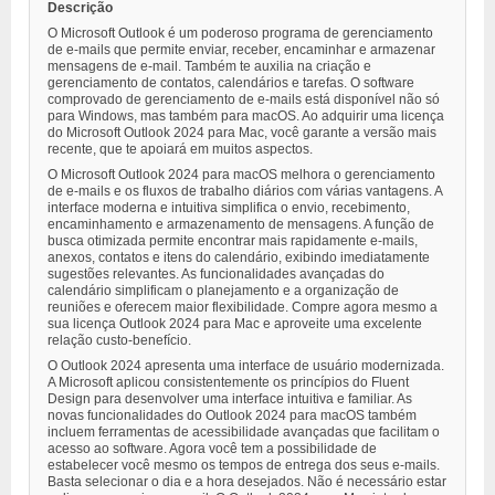
Descrição
O Microsoft Outlook é um poderoso programa de gerenciamento
de e-mails que permite enviar, receber, encaminhar e armazenar
mensagens de e-mail. Também te auxilia na criação e
gerenciamento de contatos, calendários e tarefas. O software
comprovado de gerenciamento de e-mails está disponível não só
para Windows, mas também para macOS. Ao adquirir uma licença
do Microsoft Outlook 2024 para Mac, você garante a versão mais
recente, que te apoiará em muitos aspectos.
O Microsoft Outlook 2024 para macOS melhora o gerenciamento
de e-mails e os fluxos de trabalho diários com várias vantagens. A
interface moderna e intuitiva simplifica o envio, recebimento,
encaminhamento e armazenamento de mensagens. A função de
busca otimizada permite encontrar mais rapidamente e-mails,
anexos, contatos e itens do calendário, exibindo imediatamente
sugestões relevantes. As funcionalidades avançadas do
calendário simplificam o planejamento e a organização de
reuniões e oferecem maior flexibilidade. Compre agora mesmo a
sua licença Outlook 2024 para Mac e aproveite uma excelente
relação custo-benefício.
O Outlook 2024 apresenta uma interface de usuário modernizada.
A Microsoft aplicou consistentemente os princípios do Fluent
Design para desenvolver uma interface intuitiva e familiar. As
novas funcionalidades do Outlook 2024 para macOS também
incluem ferramentas de acessibilidade avançadas que facilitam o
acesso ao software. Agora você tem a possibilidade de
estabelecer você mesmo os tempos de entrega dos seus e-mails.
Basta selecionar o dia e a hora desejados. Não é necessário estar