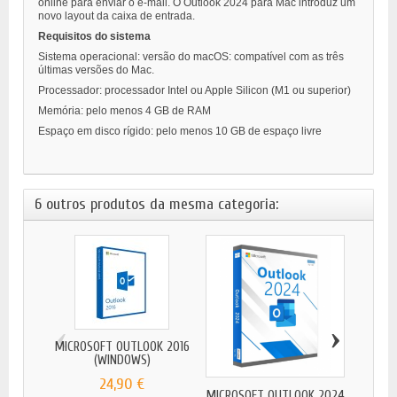
online para enviar o e-mail. O Outlook 2024 para Mac introduz um
novo layout da caixa de entrada.
Requisitos do sistema
Sistema operacional: versão do macOS: compatível com as três
últimas versões do Mac.
Processador: processador Intel ou Apple Silicon (M1 ou superior)
Memória: pelo menos 4 GB de RAM
Espaço em disco rígido: pelo menos 10 GB de espaço livre
6 outros produtos da mesma categoria:
‹
›
MICROSOFT OUTLOOK 2016
MICRO
(WINDOWS)
24,90 €
MICROSOFT OUTLOOK 2024