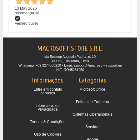
13 May 2026
recomenda-se
Verified buyer
MACROSOFT STORE S.R.L.
via Episcop Augustin Pacha, n. 10
300055, Timisoara, Timis
Whatsapp: +39 3274538210 - Email: support@macrosoft-support.eu
NIF: RO45281950
Informações
Categorias
Entre em contato
Microsoft Office
conosco
Folhas de Trabalho
Informativo de
Privacidade
Sistemas Operacionais
Termos & Condições
Servidor
Uso de Cookies
Adobe