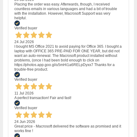
Placing the order was easy. Afterwards, though, I received
countless emails in various languages and had a bit of trouble
with the installation. However, Macrosoft Support was very
helpful.
Verified buyer
24 Jul 2026
I bought MS Office 2021 to avoid paying for Office 365. I bought a
laptop with OFFICE 365 PRE-PAID FOR ONE YEAR, but did not
want an auto-renewal. The Macrosoft product installed without
problems, (once I had been bold enough to click on
https://photos.app.goo.gl/u5mHi1a6RELpDyxx7 Thanks for a
trouble-free product.
Verified buyer
11 Jul 2026
A perfect transaction! Fair and fast!
Verified buyer
24 Jun 2026
Great price - Macrosoft delivered the software as promised and it
works fine !