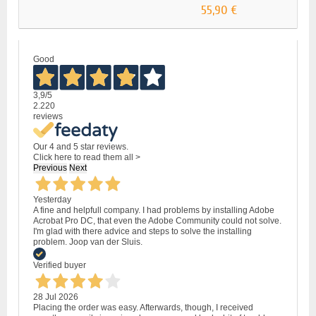
55,90 €
Good
3,9
/5
2.220
reviews
Our 4 and 5 star reviews.
Click here to read them all >
Previous
Next
Yesterday
A fine and helpfull company. I had problems by installing Adobe
Acrobat Pro DC, that even the Adobe Community could not solve.
I'm glad with there advice and steps to solve the installing
problem. Joop van der Sluis.
Verified buyer
28 Jul 2026
Placing the order was easy. Afterwards, though, I received