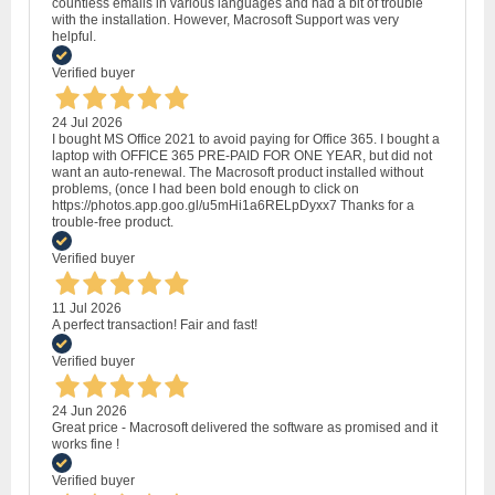
countless emails in various languages and had a bit of trouble
with the installation. However, Macrosoft Support was very
helpful.
Verified buyer
24 Jul 2026
I bought MS Office 2021 to avoid paying for Office 365. I bought a
laptop with OFFICE 365 PRE-PAID FOR ONE YEAR, but did not
want an auto-renewal. The Macrosoft product installed without
problems, (once I had been bold enough to click on
https://photos.app.goo.gl/u5mHi1a6RELpDyxx7 Thanks for a
trouble-free product.
Verified buyer
11 Jul 2026
A perfect transaction! Fair and fast!
Verified buyer
24 Jun 2026
Great price - Macrosoft delivered the software as promised and it
works fine !
Verified buyer