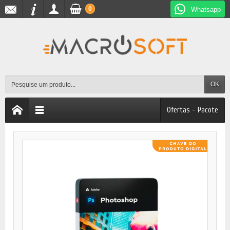
0
Whatsapp
OK
Ofertas - Pacote