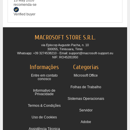
13 May 2026
recomenda-se
Verified buyer
MACROSOFT STORE S.R.L.
via Episcop Augustin Pacha, n. 10
300055, Timisoara, Timis
Whatsapp: +39 3274538210 - Email: support@macrosoft-support.eu
NIF: RO45281950
Informações
Categorias
Entre em contato
Microsoft Office
conosco
Folhas de Trabalho
Informativo de
Privacidade
Sistemas Operacionais
Termos & Condições
Servidor
Uso de Cookies
Adobe
Assistência Técnica