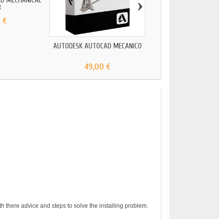
›
D MECHANICAL
3
 €
AUTODESK AUTOCAD MECÂNICO
AUTODESK AUTO
ARQUITETUR
49,00 €
79,00 €
h there advice and steps to solve the installing problem.