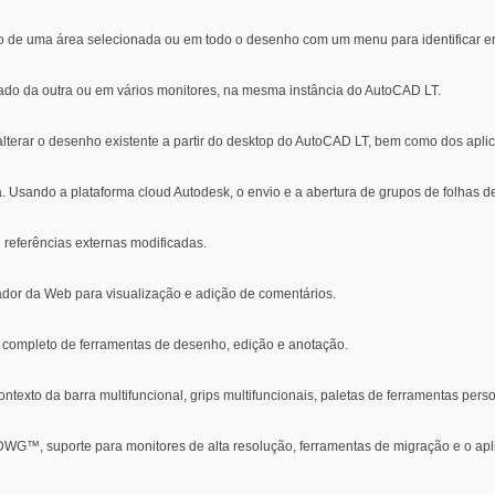
o de uma área selecionada ou em todo o desenho com um menu para identificar er
lado da outra ou em vários monitores, na mesma instância do AutoCAD LT.
lterar o desenho existente a partir do desktop do AutoCAD LT, bem como dos aplic
 Usando a plataforma cloud Autodesk, o envio e a abertura de grupos de folhas d
de referências externas modificadas.
dor da Web para visualização e adição de comentários.
ompleto de ferramentas de desenho, edição e anotação.
ntexto da barra multifuncional, grips multifuncionais, paletas de ferramentas pers
DWG™, suporte para monitores de alta resolução, ferramentas de migração e o apl