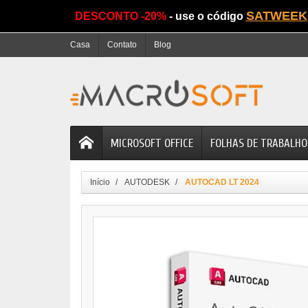
SATWEEK
DESCONTO -20%
- use o código
Casa
Contato
Blog
MICROSOFT OFFICE
FOLHAS DE TRABALHO
Início
AUTODESK
AUTOCAD LT 2024