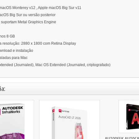
macOS Monterey v12 , Apple macOS Big Sur v11
OS Big Sur ou versão posterior
 suportam Metal Graphics Engine
nos 8 GB
ta resolução: 2880 x 1800 com Retina Display
wnload e instalação
taladas para Mac
xtended (Journaled), Mac OS Extended (Journaled, criptografado)
a: