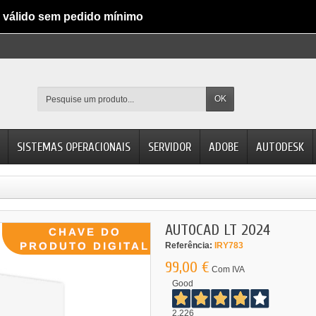
válido sem pedido mínimo
OK
SISTEMAS OPERACIONAIS
SERVIDOR
ADOBE
AUTODESK
AUTOCAD LT 2024
Referência:
IRY783
99,00 €
Com IVA
Good
2.226