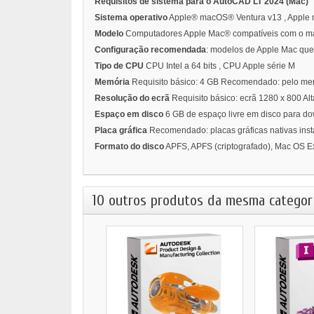
Requisitos de sistema para o AutoCAD LT 2024 (Mac)
Sistema operativo
Apple® macOS® Ventura v13 , Apple 
Modelo
Computadores Apple Mac® compatíveis com o mac
Configuração recomendada
: modelos de Apple Mac que
Tipo de CPU
CPU Intel a 64 bits , CPU Apple série M
Memória
Requisito básico: 4 GB Recomendado: pelo me
Resolução do ecrã
Requisito básico: ecrã 1280 x 800 Al
Espaço em disco
6 GB de espaço livre em disco para do
Placa gráfica
Recomendado: placas gráficas nativas ins
Formato do disco
APFS, APFS (criptografado), Mac OS E
10 outros produtos da mesma categori