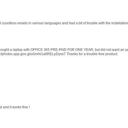
d countless emails in various languages and had a bit of trouble with the installati
 I bought a laptop with OFFICE 365 PRE-PAID FOR ONE YEAR, but did not want an au
s://photos.app.goo.gl/u5mHi1a6RELpDyxx7 Thanks for a trouble-free product.
 and it works fine !