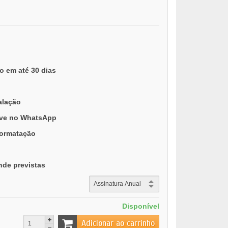
o em até 30 dias
alação
ive no WhatsApp
formatação
nde previstas
Disponível
Adicionar ao carrinho