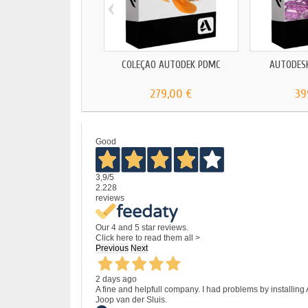
‹
COLEÇÃO AUTODEK PDMC
AUTODES
279,00 €
39
Good
3,9
/5
2.228
reviews
Our 4 and 5 star reviews.
Click here to read them all >
Previous
Next
2 days ago
A fine and helpfull company. I had problems by installing
Joop van der Sluis.