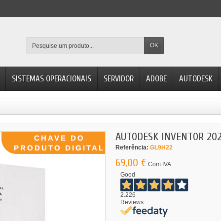
OK
SISTEMAS OPERACIONAIS
SERVIDOR
ADOBE
AUTODESK
AUTODESK INVENTOR 20
Referência:
GL9H22
69,00 €
Com IVA
Good
2.226
Reviews