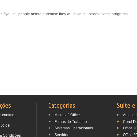
r if you tell people before purchase they will have to uninstall some programs.
ções
Categorias
Suite e
m contato
Microsoft Office
Autocad
Folhas de Trabalho
Corel D
ivo de
Sistemas Operacionais
Office 2
Servidor
Office 2
& Condições