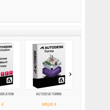
›
BRICATION
AUTODESK FORMA
AUTODESK AUTOCAD 
2024
 €
349,00 €
89,00 €