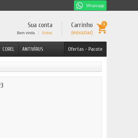
Whatsapp
Sua conta
Carrinho
0
(esvaziar)
Bem vinda
Entrar
COREL
ANTIVÍRUS
Ofertas - Pacote
23