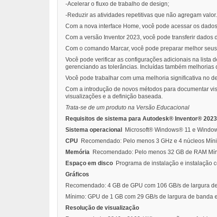
-Acelerar o fluxo de trabalho de design;
-Reduzir as atividades repetitivas que não agregam valor.
Com a nova interface Home, você pode acessar os dados d
Com a versão Inventor 2023, você pode transferir dados d
Com o comando Marcar, você pode preparar melhor seus p
Você pode verificar as configurações adicionais na lista
gerenciando as tolerâncias. Incluídas também melhoria
Você pode trabalhar com uma melhoria significativa no
Com a introdução de novos métodos para documentar visu
visualizações e a definição baseada.
Trata-se de um produto na Versão Educacional
Requisitos de sistema para Autodesk® Inventor® 202
Sistema operacional
Microsoft® Windows® 11 e Windows
CPU
Recomendado: Pelo menos 3 GHz e 4 núcleos Mín
Memória
Recomendado: Pelo menos 32 GB de RAM Míni
Espaço em disco
Programa de instalação e instalação 
Gráficos
Recomendado: 4 GB de GPU com 106 GB/s de largura de 
Mínimo: GPU de 1 GB com 29 GB/s de largura de banda e
Resolução de visualização