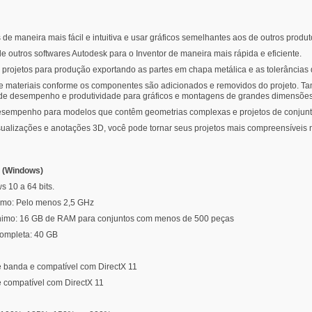
e maneira mais fácil e intuitiva e usar gráficos semelhantes aos de outros produ
e outros softwares Autodesk para o Inventor de maneira mais rápida e eficiente.
rojetos para produção exportando as partes em chapa metálica e as tolerâncias 
 de materiais conforme os componentes são adicionados e removidos do projeto. Ta
s de desempenho e produtividade para gráficos e montagens de grandes dimensões
 desempenho para modelos que contêm geometrias complexas e projetos de conjun
alizações e anotações 3D, você pode tornar seus projetos mais compreensíveis n
3 (Windows)
 10 a 64 bits.
imo: Pelo menos 2,5 GHz
mo: 16 GB de RAM para conjuntos com menos de 500 peças
completa: 40 GB
banda e compatível com DirectX 11
 compatível com DirectX 11