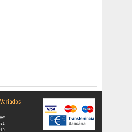
 Variados
raw
021
019