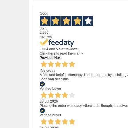
Good
3,9
/5
2.226
reviews
Our 4 and 5 star reviews.
Click here to read them all >
Previous
Next
Yesterday
A fine and helpfull company. I had problems by installing
Joop van der Sluis.
Verified buyer
28 Jul 2026
Placing the order was easy. Afterwards, though, I receive
Verified buyer
24 Jul 2026