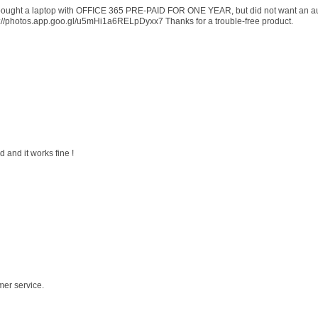
 I bought a laptop with OFFICE 365 PRE-PAID FOR ONE YEAR, but did not want an au
s://photos.app.goo.gl/u5mHi1a6RELpDyxx7 Thanks for a trouble-free product.
 and it works fine !
mer service.