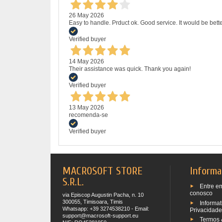
26 May 2026
Easy to handle. Prduct ok. Good service. It would be bette
Verified buyer
14 May 2026
Their assistance was quick. Thank you again!
Verified buyer
13 May 2026
recomenda-se
Verified buyer
MACROSOFT STORE
Informa
S.R.L.
Entre e
conosco
via Episcop Augustin Pacha, n. 10
300055, Timisoara, Timis
Informat
Whatsapp: +39 3274538210 - Email:
Privacidade
support@macrosoft-support.eu
Termos 