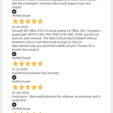
with the installation. However, Macrosoft Support was very
helpful.
Verified buyer
24 Jul 2026
I bought MS Office 2021 to avoid paying for Office 365. I bought a
laptop with OFFICE 365 PRE-PAID FOR ONE YEAR, but did not
want an auto-renewal. The Macrosoft product installed without
problems, (once I had been bold enough to click on
https://photos.app.goo.gl/u5mHi1a6RELpDyxx7 Thanks for a
trouble-free product.
Verified buyer
11 Jul 2026
A perfect transaction! Fair and fast!
Verified buyer
24 Jun 2026
Great price - Macrosoft delivered the software as promised and it
works fine !
Verified buyer