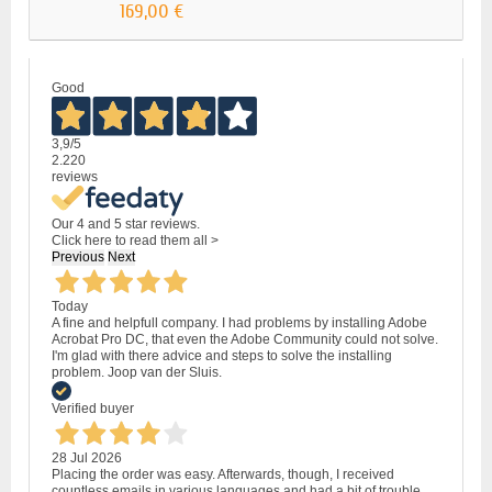
169,00 €
Good
3,9
/5
2.220
reviews
Our 4 and 5 star reviews.
Click here to read them all >
Previous
Next
Today
A fine and helpfull company. I had problems by installing Adobe
Acrobat Pro DC, that even the Adobe Community could not solve.
I'm glad with there advice and steps to solve the installing
problem. Joop van der Sluis.
Verified buyer
28 Jul 2026
Placing the order was easy. Afterwards, though, I received
countless emails in various languages and had a bit of trouble