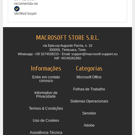
recomenda-se
Verified buyer
MACROSOFT STORE S.R.L.
via Episcop Augustin Pacha, n. 10
300055, Timisoara, Timis
Whatsapp: +39 3274538210 - Email: support@macrosoft-support.eu
NIF: RO45281950
Informações
Categorias
Entre em contato
Microsoft Office
conosco
Folhas de Trabalho
Informativo de
Privacidade
Sistemas Operacionais
Termos & Condições
Servidor
Uso de Cookies
Adobe
Assistência Técnica