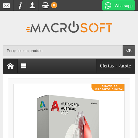
0
Whatsapp
OK
Ofertas - Pacote