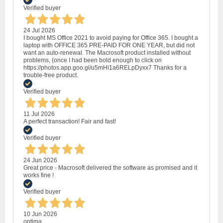
Verified buyer
24 Jul 2026
I bought MS Office 2021 to avoid paying for Office 365. I bought a
laptop with OFFICE 365 PRE-PAID FOR ONE YEAR, but did not
want an auto-renewal. The Macrosoft product installed without
problems, (once I had been bold enough to click on
https://photos.app.goo.gl/u5mHi1a6RELpDyxx7 Thanks for a
trouble-free product.
Verified buyer
11 Jul 2026
A perfect transaction! Fair and fast!
Verified buyer
24 Jun 2026
Great price - Macrosoft delivered the software as promised and it
works fine !
Verified buyer
10 Jun 2026
optima