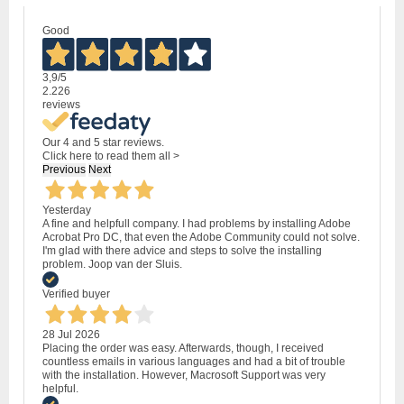
Good
3,9
/5
2.226
reviews
Our 4 and 5 star reviews.
Click here to read them all >
Previous
Next
Yesterday
A fine and helpfull company. I had problems by installing Adobe
Acrobat Pro DC, that even the Adobe Community could not solve.
I'm glad with there advice and steps to solve the installing
problem. Joop van der Sluis.
Verified buyer
28 Jul 2026
Placing the order was easy. Afterwards, though, I received
countless emails in various languages and had a bit of trouble
with the installation. However, Macrosoft Support was very
helpful.