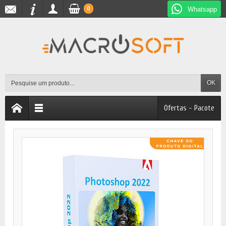
0
Whatsapp
OK
Ofertas - Pacote