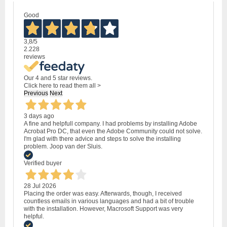
Good
3,8
/5
2.228
reviews
Our 4 and 5 star reviews.
Click here to read them all >
Previous
Next
3 days ago
A fine and helpfull company. I had problems by installing Adobe
Acrobat Pro DC, that even the Adobe Community could not solve.
I'm glad with there advice and steps to solve the installing
problem. Joop van der Sluis.
Verified buyer
28 Jul 2026
Placing the order was easy. Afterwards, though, I received
countless emails in various languages and had a bit of trouble
with the installation. However, Macrosoft Support was very
helpful.