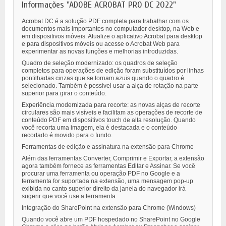
Informações "ADOBE ACROBAT PRO DC 2022"
Acrobat DC é a solução PDF completa para trabalhar com os
documentos mais importantes no computador desktop, na Web e
em dispositivos móveis. Atualize o aplicativo Acrobat para desktop
e para dispositivos móveis ou acesse o Acrobat Web para
experimentar as novas funções e melhorias introduzidas.
Quadro de seleção modernizado: os quadros de seleção
completos para operações de edição foram substituídos por linhas
pontilhadas cinzas que se tornam azuis quando o quadro é
selecionado. Também é possível usar a alça de rotação na parte
superior para girar o conteúdo.
Experiência modernizada para recorte: as novas alças de recorte
circulares são mais visíveis e facilitam as operações de recorte de
conteúdo PDF em dispositivos touch de alta resolução. Quando
você recorta uma imagem, ela é destacada e o conteúdo
recortado é movido para o fundo.
Ferramentas de edição e assinatura na extensão para Chrome
Além das ferramentas Converter, Comprimir e Exportar, a extensão
agora também fornece as ferramentas Editar e Assinar. Se você
procurar uma ferramenta ou operação PDF no Google e a
ferramenta for suportada na extensão, uma mensagem pop-up
exibida no canto superior direito da janela do navegador irá
sugerir que você use a ferramenta.
Integração do SharePoint na extensão para Chrome (Windows)
Quando você abre um PDF hospedado no SharePoint no Google