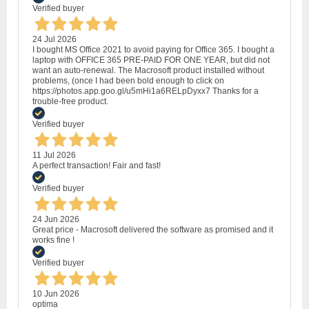
Verified buyer
24 Jul 2026
I bought MS Office 2021 to avoid paying for Office 365. I bought a
laptop with OFFICE 365 PRE-PAID FOR ONE YEAR, but did not
want an auto-renewal. The Macrosoft product installed without
problems, (once I had been bold enough to click on
https://photos.app.goo.gl/u5mHi1a6RELpDyxx7 Thanks for a
trouble-free product.
Verified buyer
11 Jul 2026
A perfect transaction! Fair and fast!
Verified buyer
24 Jun 2026
Great price - Macrosoft delivered the software as promised and it
works fine !
Verified buyer
10 Jun 2026
optima