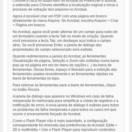
Chrome e clica no botão Abrir no Acrobat ou Preencher e assinar,
a extensão para Chrome identifica a localização original e inicia o
processo de extração dos arquivos no Acrobat.
Agora é possível criar um PDF com uma página em branco
diretamente do menu Arquivo. No Acrobat, escolha Arquivo > Criar
> Página em branco.
No Acrobat, agora você pode alternar de um campo para outro de
um formulário usando a tecla Tab no modo de criação. Quando
você pressiona a tecla Tab, um destaque azul indica o campo
ativo. Se você pressionar Enter, a janela de diálogo das
propriedades do campo selecionado será exibida.
Quando redimensiona a janela do Acrobat, as ferramentas
Visualização de página, Seleção e Zoom são exibidas numa barra
pop-up na página em vez do menu de opções (...) da barra de
ferramentas. Dessa forma, espaço é liberado para a exibição das
ferramentas usadas recentemente e as ferramentas rápidas na
barra de ferramentas no topo.
Para retornar as ferramentas para a barra de ferramentas, clique
no botão Âncora.
A janela de diálogo que aparece no Windows em caso de falha
inesperada foi melhorada para simplificar a coleta de registros e a
notificação de erros. A nova janela de diálogo é exibida para todos
os problemas de falha inesperada e para todos os casos em que
ocorre o encerramento forçado do Acrobat.
Como o Flash Player não é mais suportado, a configuração
correspondente foi removida das preferências do Acrobat: Edite >
3D e multimídia > Use o Flash Player para reproduzir conteúdos