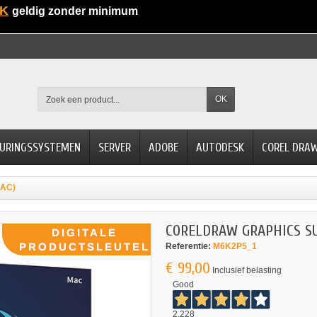
K
geldig zonder minimum
OK
URINGSSYSTEMEN
SERVER
ADOBE
AUTODESK
COREL DRA
MAC)
CORELDRAW GRAPHICS SU
Referentie:
M6K2P5_1
€ 99,00
Inclusief belasting
Good
2.228