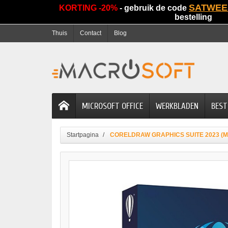
SATWEE
KORTING -20%
- gebruik de code
bestelling
Thuis
Contact
Blog
MICROSOFT OFFICE
WERKBLADEN
BEST
Startpagina
CORELDRAW GRAPHICS SUITE 2023 (