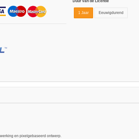
Duur van de Licentie
1 Jaar
Eeuwigdurend
erking en pixelgebaseerd ontwerp.