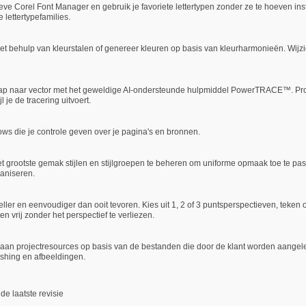
tieve Corel Font Manager en gebruik je favoriete lettertypen zonder ze te hoeven in
 lettertypefamilies.
t behulp van kleurstalen of genereer kleuren op basis van kleurharmonieën. Wijzi
itmap naar vector met het geweldige AI-ondersteunde hulpmiddel PowerTRACE™. Pro
 je de tracering uitvoert.
lows die je controle geven over je pagina's en bronnen.
het grootste gemak stijlen en stijlgroepen te beheren om uniforme opmaak toe te pas
aniseren.
neller en eenvoudiger dan ooit tevoren. Kies uit 1, 2 of 3 puntsperspectieven, teke
 vrij zonder het perspectief te verliezen.
aan projectresources op basis van de bestanden die door de klant worden aangele
ishing en afbeeldingen.
e laatste revisie