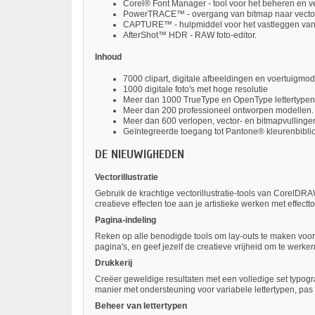
Corel® Font Manager - tool voor het beheren en v
PowerTRACE™ - overgang van bitmap naar vector 
CAPTURE™ - hulpmiddel voor het vastleggen van
AfterShot™ HDR - RAW foto-editor.
Inhoud
7000 clipart, digitale afbeeldingen en voertuigmod
1000 digitale foto's met hoge resolutie
Meer dan 1000 TrueType en OpenType lettertypen, 
Meer dan 200 professioneel ontworpen modellen.
Meer dan 600 verlopen, vector- en bitmapvullinge
Geïntegreerde toegang tot Pantone® kleurenbibli
DE NIEUWIGHEDEN
Vectorillustratie
Gebruik de krachtige vectorillustratie-tools van CorelDR
creatieve effecten toe aan je artistieke werken met effect
Pagina-indeling
Reken op alle benodigde tools om lay-outs te maken vo
pagina's, en geef jezelf de creatieve vrijheid om te werken z
Drukkerij
Creëer geweldige resultaten met een volledige set typog
manier met ondersteuning voor variabele lettertypen, pas
Beheer van lettertypen