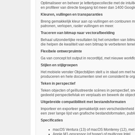
Optimaliseer en beheer je lettertypecollectie met de intuï
en profiteer van directe toegang tot meer dan 1400 Google
Kleuren, vullingen en transparanties
Breng gemakkelijk kleur aan op vullingen en contouren me
patronen, verlopen, raster vullingen en meer.
Traceren van bitmap naar vectorafbeelding
Behaal uitzonderlijke resultaten bij het omzetten van b
die helpen de kwaliteit van een bitmap te verbeteren terwijl
Flexibele ontwerpruimte
Ga van concept tot output in recordtijd, met nieuwe workf
Stijlen en stijlgroepen
Het mobiele venster Objectstijlen stelt u in staat om met 
produceren en hele documenten snel en consistent te org
Teken in perspectief
Teken objecten of geïllustreerde scènes in perspectief, s
gedeeld perspectiefvlak en verplaats en bewerk de objecten
Uitgebreide compatibiliteit met bestandsformaten
Importeer en exporteer gemakkelijk een verscheidenheid 
een zeer lange lijst van grafische bestandsformaten, publ
Specificaties
macOS Ventura (13) of macOS Monterey (12), met d
Apple M1-processor (of hoger) of multicore Intel