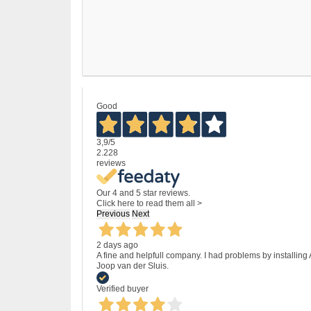
Good
3,9
/5
2.228
reviews
Our 4 and 5 star reviews.
Click here to read them all >
Previous
Next
2 days ago
A fine and helpfull company. I had problems by installing
Joop van der Sluis.
Verified buyer