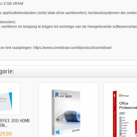
dan 3 GB VRAM
e applicatiebestanden (solid state drive aanbevolen); bestandssystemen die onder
nbevolen)
 verifiëren en toegang te krijgen tot sommige van de meegeleverde softwarecompo
eze link raadplegen: https://www.coreldraw.com/it/product/coreldraw/
gorie:
FFICE 2013 HOME
EN...
 29,00