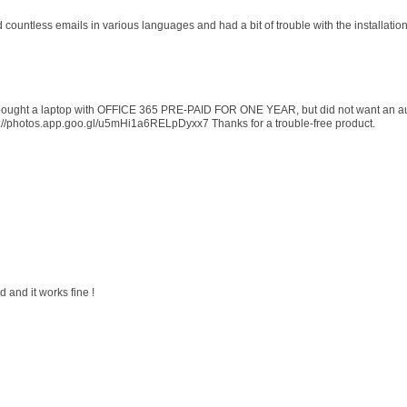
d countless emails in various languages and had a bit of trouble with the installati
 I bought a laptop with OFFICE 365 PRE-PAID FOR ONE YEAR, but did not want an au
s://photos.app.goo.gl/u5mHi1a6RELpDyxx7 Thanks for a trouble-free product.
 and it works fine !