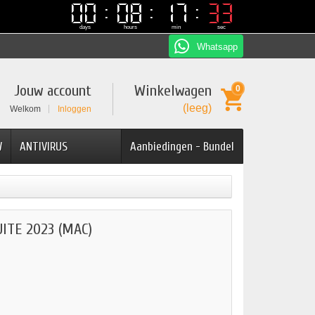
00
00
08
08
17
17
32
32
days
hours
min
sec
Whatsapp
Jouw account
Winkelwagen
0
(leeg)
Welkom
Inloggen
W
ANTIVIRUS
Aanbiedingen - Bundel
ITE 2023 (MAC)