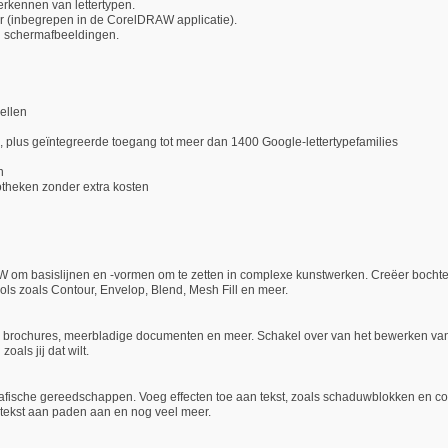
erkennen van lettertypen.
(inbegrepen in de CorelDRAW applicatie).
 schermafbeeldingen.
ellen
plus geïntegreerde toegang tot meer dan 1400 Google-lettertypefamilies
n
otheken zonder extra kosten
AW om basislijnen en -vormen om te zetten in complexe kunstwerken. Creëer bochten
tools zoals Contour, Envelop, Blend, Mesh Fill en meer.
or brochures, meerbladige documenten en meer. Schakel over van het bewerken v
oals jij dat wilt.
rafische gereedschappen. Voeg effecten toe aan tekst, zoals schaduwblokken en co
 tekst aan paden aan en nog veel meer.