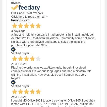
reviews
Our 4 and 5 star reviews.
Click here to read them all >
Previous
Next
3 days ago
A fine and helpfull company. I had problems by installing Adobe
Acrobat Pro DC, that even the Adobe Community could not solve.
I'm glad with there advice and steps to solve the installing
problem. Joop van der Sluis.
Verified buyer
28 Jul 2026
Placing the order was easy. Afterwards, though, I received
countless emails in various languages and had a bit of trouble
with the installation. However, Macrosoft Support was very
helpful.
Verified buyer
24 Jul 2026
I bought MS Office 2021 to avoid paying for Office 365. I bought a
laptop with OFFICE 365 PRE-PAID FOR ONE YEAR, but did not