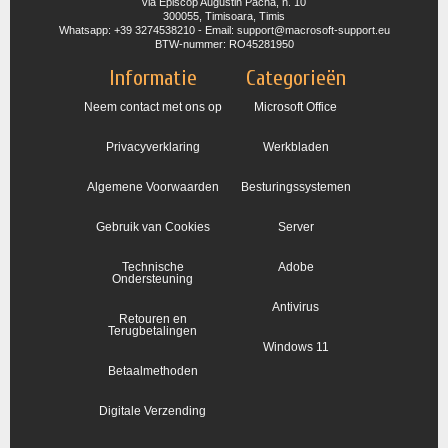
via Episcop Augustin Pacha, n. 10
300055, Timisoara, Timis
Whatsapp: +39 3274538210 - Email: support@macrosoft-support.eu
BTW-nummer: RO45281950
Informatie
Categorieën
Neem contact met ons op
Microsoft Office
Privacyverklaring
Werkbladen
Algemene Voorwaarden
Besturingssystemen
Gebruik van Cookies
Server
Technische
Adobe
Ondersteuning
Antivirus
Retouren en
Terugbetalingen
Windows 11
Betaalmethoden
Digitale Verzending