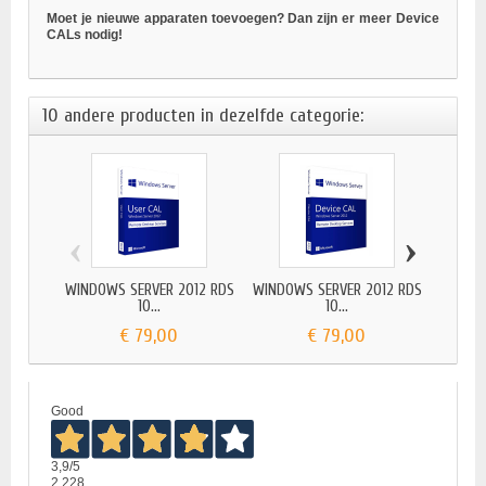
Moet je nieuwe apparaten toevoegen? Dan zijn er meer Device
CALs nodig!
10 andere producten in dezelfde categorie:
‹
›
WINDOWS SERVER 2012 RDS
WINDOWS SERVER 2012 RDS
WINDO
10...
10...
€ 79,00
€ 79,00
Good
3,9
/5
2.228