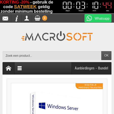
KORTING -20%
- gebruik de
00
00
03
03
10
10
44
44
SATWEEK
code
geldig
zonder minimum bestelling
days
hours
min
sec
0
Whatsapp
OK
Aanbiedingen - Bundel