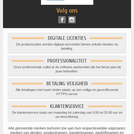
Volg ons
DIGITALE LICENTIES
De productcodes worden digitaal verzonden binnen enkele minuten na
betaling.
PROFESSIONALITEIT
Onze professionals zullen je de software aanbevelen die het beste past bij
jouw behoeften.
BETALING VEILIGHEID
Alle betalingen met kaart vinden plaats op een veilige en gecertificeerde
HTTPS-server
KLANTENSERVICE
De klantenservice staat van maandag tot zaterdag van 9.00 tot 20.00 uur tot
uw beschikking.
Alle genoemde merken behoren toe aan hun respectievelijke eigenaren;
merken van derden, productnamen, handelsnamen, bedrijfsnamen en