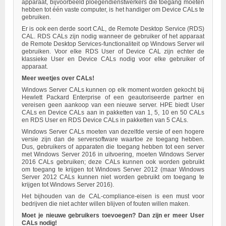
apparaat, bijvoorbeeld ploegendienstwerkers die toegang moeten
hebben tot één vaste computer, is het handiger om Device CALs te
gebruiken.
Er is ook een derde soort CAL, de Remote Desktop Service (RDS)
CAL. RDS CALs zijn nodig wanneer de gebruiker of het apparaat
de Remote Desktop Services-functionaliteit op Windows Server wil
gebruiken. Voor elke RDS User of Device CAL zijn echter de
klassieke User en Device CALs nodig voor elke gebruiker of
apparaat.
Meer weetjes over CALs!
Windows Server CALs kunnen op elk moment worden gekocht bij
Hewlett Packard Enterprise of een geautoriseerde partner en
vereisen geen aankoop van een nieuwe server. HPE biedt User
CALs en Device CALs aan in pakketten van 1, 5, 10 en 50 CALs
en RDS User en RDS Device CALs in pakketten van 5 CALs.
Windows Server CALs moeten van dezelfde versie of een hogere
versie zijn dan de serversoftware waartoe ze toegang hebben.
Dus, gebruikers of apparaten die toegang hebben tot een server
met Windows Server 2016 in uitvoering, moeten Windows Server
2016 CALs gebruiken; deze CALs kunnen ook worden gebruikt
om toegang te krijgen tot Windows Server 2012 (maar Windows
Server 2012 CALs kunnen niet worden gebruikt om toegang te
krijgen tot Windows Server 2016).
Het bijhouden van de CAL-compliance-eisen is een must voor
bedrijven die niet achter willen blijven of fouten willen maken.
Moet je nieuwe gebruikers toevoegen? Dan zijn er meer User
CALs nodig!