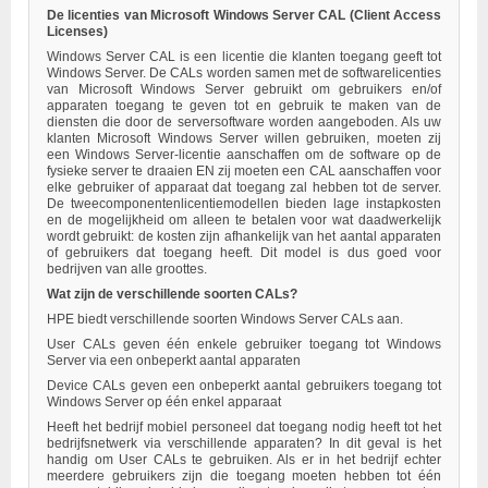
De licenties van Microsoft Windows Server CAL (Client Access
Licenses)
Windows Server CAL is een licentie die klanten toegang geeft tot
Windows Server. De CALs worden samen met de softwarelicenties
van Microsoft Windows Server gebruikt om gebruikers en/of
apparaten toegang te geven tot en gebruik te maken van de
diensten die door de serversoftware worden aangeboden. Als uw
klanten Microsoft Windows Server willen gebruiken, moeten zij
een Windows Server-licentie aanschaffen om de software op de
fysieke server te draaien EN zij moeten een CAL aanschaffen voor
elke gebruiker of apparaat dat toegang zal hebben tot de server.
De tweecomponentenlicentiemodellen bieden lage instapkosten
en de mogelijkheid om alleen te betalen voor wat daadwerkelijk
wordt gebruikt: de kosten zijn afhankelijk van het aantal apparaten
of gebruikers dat toegang heeft. Dit model is dus goed voor
bedrijven van alle groottes.
Wat zijn de verschillende soorten CALs?
HPE biedt verschillende soorten Windows Server CALs aan.
User CALs geven één enkele gebruiker toegang tot Windows
Server via een onbeperkt aantal apparaten
Device CALs geven een onbeperkt aantal gebruikers toegang tot
Windows Server op één enkel apparaat
Heeft het bedrijf mobiel personeel dat toegang nodig heeft tot het
bedrijfsnetwerk via verschillende apparaten? In dit geval is het
handig om User CALs te gebruiken. Als er in het bedrijf echter
meerdere gebruikers zijn die toegang moeten hebben tot één