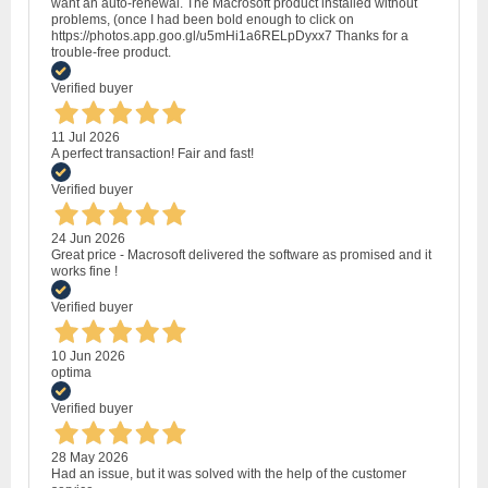
want an auto-renewal. The Macrosoft product installed without
problems, (once I had been bold enough to click on
https://photos.app.goo.gl/u5mHi1a6RELpDyxx7 Thanks for a
trouble-free product.
Verified buyer
11 Jul 2026
A perfect transaction! Fair and fast!
Verified buyer
24 Jun 2026
Great price - Macrosoft delivered the software as promised and it
works fine !
Verified buyer
10 Jun 2026
optima
Verified buyer
28 May 2026
Had an issue, but it was solved with the help of the customer