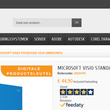
OK
URINGSSYSTEMEN
SERVER
ADOBE
AUTODESK
COREL DRA
ROSOFT VISIO STANDARD 2016 (WINDOWS)
MICROSOFT VISIO STAND
Referentie:
2IS04TH
€ 44,90
Inclusief belasting
Good
2.226
Reviews