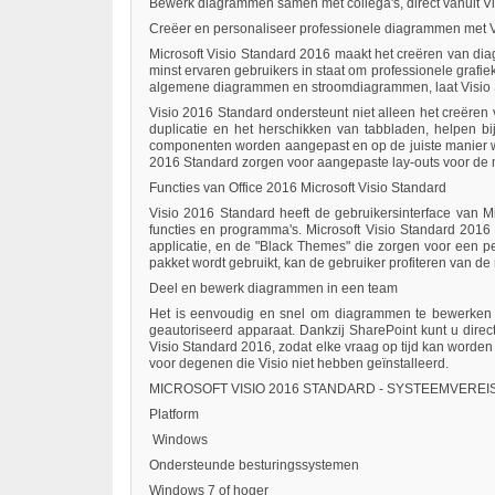
Bewerk diagrammen samen met collega's, direct vanuit Vis
Creëer en personaliseer professionele diagrammen met 
Microsoft Visio Standard 2016 maakt het creëren van diagr
minst ervaren gebruikers in staat om professionele graf
algemene diagrammen en stroomdiagrammen, laat Visio St
Visio 2016 Standard ondersteunt niet alleen het creëren v
duplicatie en het herschikken van tabbladen, helpen 
componenten worden aangepast en op de juiste manier wor
2016 Standard zorgen voor aangepaste lay-outs voor de 
Functies van Office 2016 Microsoft Visio Standard
Visio 2016 Standard heeft de gebruikersinterface van M
functies en programma's. Microsoft Visio Standard 2016 
applicatie, en de "Black Themes" die zorgen voor een p
pakket wordt gebruikt, kan de gebruiker profiteren van de
Deel en bewerk diagrammen in een team
Het is eenvoudig en snel om diagrammen te bewerken 
geautoriseerd apparaat. Dankzij SharePoint kunt u direc
Visio Standard 2016, zodat elke vraag op tijd kan worde
voor degenen die Visio niet hebben geïnstalleerd.
MICROSOFT VISIO 2016 STANDARD - SYSTEEMVEREI
Platform
Windows
Ondersteunde besturingssystemen
Windows 7 of hoger