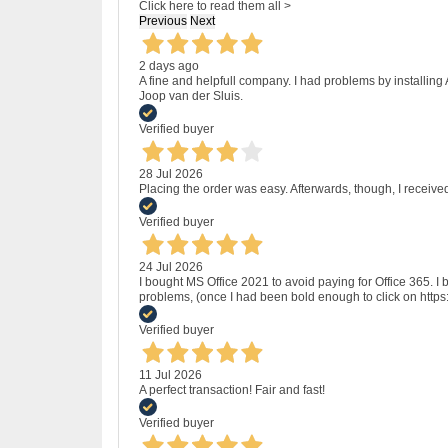
Click here to read them all >
Previous
Next
2 days ago
A fine and helpfull company. I had problems by installing
Joop van der Sluis.
Verified buyer
28 Jul 2026
Placing the order was easy. Afterwards, though, I receive
Verified buyer
24 Jul 2026
I bought MS Office 2021 to avoid paying for Office 365.
problems, (once I had been bold enough to click on http
Verified buyer
11 Jul 2026
A perfect transaction! Fair and fast!
Verified buyer