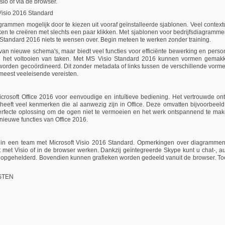
io of via de browser.
Visio 2016 Standard
ammen mogelijk door te kiezen uit vooraf geïnstalleerde sjablonen. Veel contextuele
ieken te creëren met slechts een paar klikken. Met sjablonen voor bedrijfsdiagra
andard 2016 niets te wensen over. Begin meteen te werken zonder training.
an nieuwe schema's, maar biedt veel functies voor efficiënte bewerking en persona
bij het voltooien van taken. Met MS Visio Standard 2016 kunnen vormen gemak
den gecoördineerd. Dit zonder metadata of links tussen de verschillende vormen 
meest veeleisende vereisten.
icrosoft Office 2016 voor eenvoudige en intuïtieve bediening. Het vertrouwde 
heeft veel kenmerken die al aanwezig zijn in Office. Deze omvatten bijvoorbeeld 
erfecte oplossing om de ogen niet te vermoeien en het werk ontspannend te make
 nieuwe functies van Office 2016.
in een team met Microsoft Visio 2016 Standard. Opmerkingen over diagramme
t met Visio of in de browser werken. Dankzij geïntegreerde Skype kunt u chat-, 
n opgehelderd. Bovendien kunnen grafieken worden gedeeld vanuit de browser. Toe
STEN