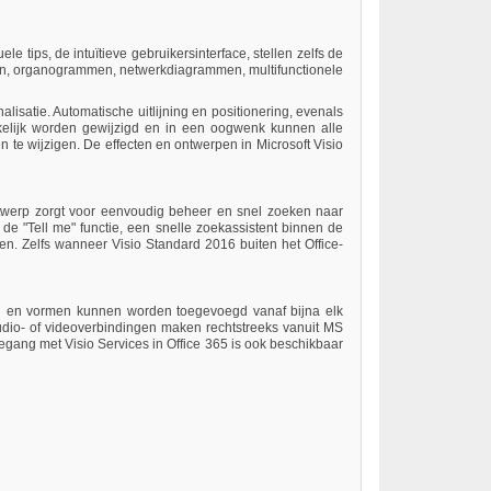
 tips, de intuïtieve gebruikersinterface, stellen zelfs de
mmen, organogrammen, netwerkdiagrammen, multifunctionele
lisatie. Automatische uitlijning en positionering, evenals
kelijk worden gewijzigd en in een oogwenk kunnen alle
te wijzigen. De effecten en ontwerpen in Microsoft Visio
ontwerp zorgt voor eenvoudig beheer en snel zoeken naar
de "Tell me" functie, een snelle zoekassistent binnen de
n. Zelfs wanneer Visio Standard 2016 buiten het Office-
n en vormen kunnen worden toegevoegd vanaf bijna elk
audio- of videoverbindingen maken rechtstreeks vanuit MS
gang met Visio Services in Office 365 is ook beschikbaar