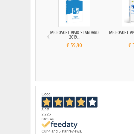
‹
MICROSOFT VISIO STANDARD
MICROSOFT VIS
2019...
€ 59,90
€ 
Good
3,9
/5
2.226
reviews
Our 4 and 5 star reviews.