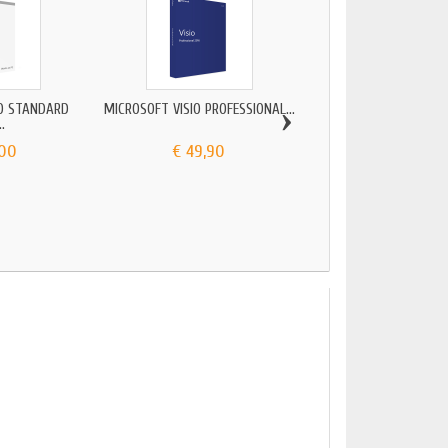
›
IO STANDARD
MICROSOFT VISIO PROFESSIONAL...
MICROSOFT VISIO PROFE
..
,00
€ 49,90
€ 64,90