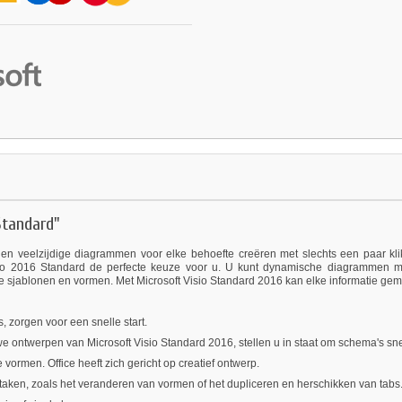
Standard"
 en veelzijdige diagrammen voor elke behoefte creëren met slechts een paar kl
sio 2016 Standard de perfecte keuze voor u. U kunt dynamische diagrammen m
uwe sjablonen en vormen. Met Microsoft Visio Standard 2016 kan elke informatie g
, zorgen voor een snelle start.
we ontwerpen van Microsoft Visio Standard 2016, stellen u in staat om schema's sne
vormen. Office heeft zich gericht op creatief ontwerp.
taken, zoals het veranderen van vormen of het dupliceren en herschikken van tabs