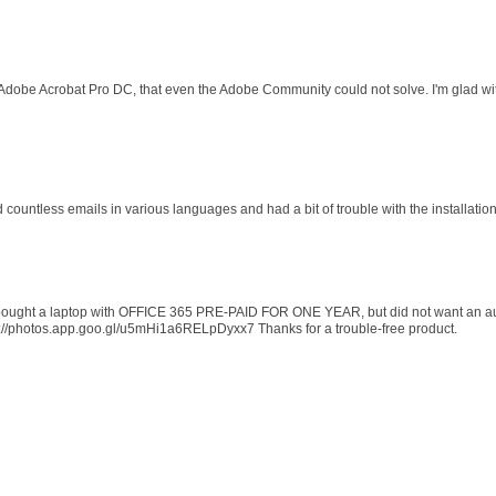
 Adobe Acrobat Pro DC, that even the Adobe Community could not solve. I'm glad wit
d countless emails in various languages and had a bit of trouble with the installati
 I bought a laptop with OFFICE 365 PRE-PAID FOR ONE YEAR, but did not want an au
s://photos.app.goo.gl/u5mHi1a6RELpDyxx7 Thanks for a trouble-free product.