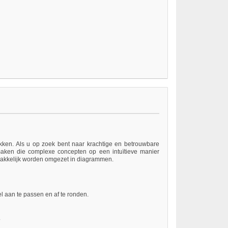
ikken. Als u op zoek bent naar krachtige en betrouwbare
aken die complexe concepten op een intuïtieve manier
emakkelijk worden omgezet in diagrammen.
l aan te passen en af te ronden.
.