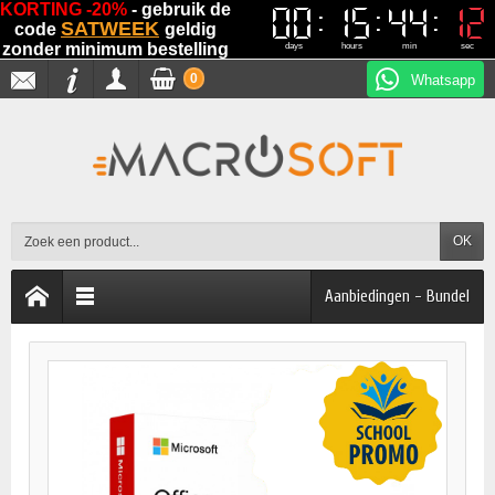
KORTING -20%
- gebruik de
00
00
15
15
44
44
12
12
SATWEEK
code
geldig
zonder minimum bestelling
days
hours
min
sec
0
Whatsapp
OK
Aanbiedingen - Bundel