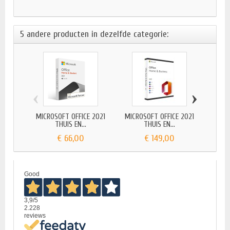
5 andere producten in dezelfde categorie:
‹
›
MICROSOFT OFFICE 2021
MICROSOFT OFFICE 2021
MICR
THUIS EN...
THUIS EN...
€ 66,00
€ 149,00
Good
3,9
/5
2.228
reviews