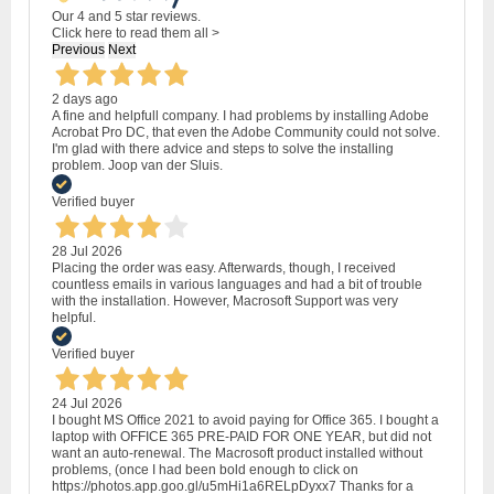
Our 4 and 5 star reviews.
Click here to read them all >
Previous
Next
2 days ago
A fine and helpfull company. I had problems by installing Adobe
Acrobat Pro DC, that even the Adobe Community could not solve.
I'm glad with there advice and steps to solve the installing
problem. Joop van der Sluis.
Verified buyer
28 Jul 2026
Placing the order was easy. Afterwards, though, I received
countless emails in various languages and had a bit of trouble
with the installation. However, Macrosoft Support was very
helpful.
Verified buyer
24 Jul 2026
I bought MS Office 2021 to avoid paying for Office 365. I bought a
laptop with OFFICE 365 PRE-PAID FOR ONE YEAR, but did not
want an auto-renewal. The Macrosoft product installed without
problems, (once I had been bold enough to click on
https://photos.app.goo.gl/u5mHi1a6RELpDyxx7 Thanks for a