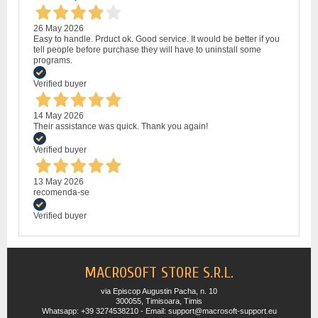
26 May 2026
Easy to handle. Prduct ok. Good service. It would be better if you
tell people before purchase they will have to uninstall some
programs.
Verified buyer
14 May 2026
Their assistance was quick. Thank you again!
Verified buyer
13 May 2026
recomenda-se
Verified buyer
MACROSOFT STORE S.R.L.
via Episcop Augustin Pacha, n. 10
300055, Timisoara, Timis
Whatsapp: +39 3274538210 - Email: support@macrosoft-support.eu