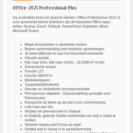
Office 2021 Professional Plus
De essentiële tools om goed te werken. Office Professional 2021 is
voor groeiende kleine bedrijven die de klassieke Office-apps
willen: Access, Excel, Outlook, PowerPoint, Publisher, Word,
Microsoft Teams.
Maak documenten in gedeelde modus
Betere samenwerking met moderne opmerkingen
Je weet altijd wie er aan het document meewerkt
Visuele update
Kijk naar links, kijk naar rechts... XLOOKUP is hier
Dynamische arrays
Functie LET
Functie XMATCH
Bladweergaven
Toegankelijkheidslint
Nieuwe en verbeterde recordpresentatie
Pennainvoer afspelen - Diavoorstelling-animatie voor
Pennainvoer
Rangschik de items op de dia's voor schermlezing
Link naar een dia
Vertaler en pennainvoer in Outlook
In Outlook, gebruik Snelle zoekfunctie om snel e-mails te
vinden
Verbeter begrip met Focus op regel
Ontdek wat er nieuw is in aandelenmedia