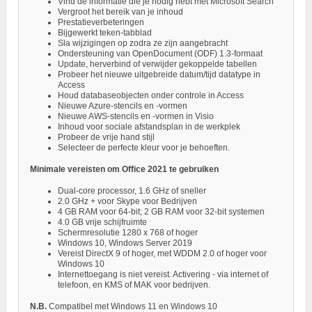
Vind de informatie die je nodig hebt met Microsoft Search
Vergroot het bereik van je inhoud
Prestatieverbeteringen
Bijgewerkt teken-tabblad
Sla wijzigingen op zodra ze zijn aangebracht
Ondersteuning van OpenDocument (ODF) 1.3-formaat
Update, herverbind of verwijder gekoppelde tabellen
Probeer het nieuwe uitgebreide datum/tijd datatype in
Access
Houd databaseobjecten onder controle in Access
Nieuwe Azure-stencils en -vormen
Nieuwe AWS-stencils en -vormen in Visio
Inhoud voor sociale afstandsplan in de werkplek
Probeer de vrije hand stijl
Selecteer de perfecte kleur voor je behoeften.
Minimale vereisten om Office 2021 te gebruiken
Dual-core processor, 1.6 GHz of sneller
2.0 GHz + voor Skype voor Bedrijven
4 GB RAM voor 64-bit; 2 GB RAM voor 32-bit systemen
4.0 GB vrije schijfruimte
Schermresolutie 1280 x 768 of hoger
Windows 10, Windows Server 2019
Vereist DirectX 9 of hoger, met WDDM 2.0 of hoger voor
Windows 10
Internettoegang is niet vereist. Activering - via internet of
telefoon, en KMS of MAK voor bedrijven.
N.B.
Compatibel met Windows 11 en Windows 10