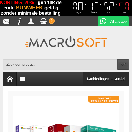
KORTING -20%
- gebruik de
00
00
13
13
52
52
39
39
SUNWEEK
code
geldig
zonder minimale bestelling
days
hours
min
sec
0
Whatsapp
OK
Aanbiedingen - Bundel