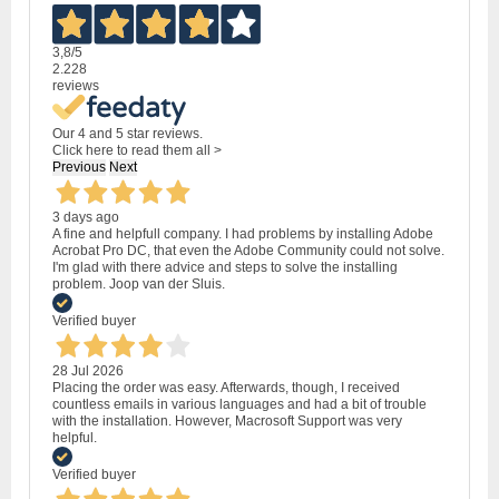
3,8
/5
2.228
reviews
Our 4 and 5 star reviews.
Click here to read them all >
Previous
Next
3 days ago
A fine and helpfull company. I had problems by installing Adobe
Acrobat Pro DC, that even the Adobe Community could not solve.
I'm glad with there advice and steps to solve the installing
problem. Joop van der Sluis.
Verified buyer
28 Jul 2026
Placing the order was easy. Afterwards, though, I received
countless emails in various languages and had a bit of trouble
with the installation. However, Macrosoft Support was very
helpful.
Verified buyer