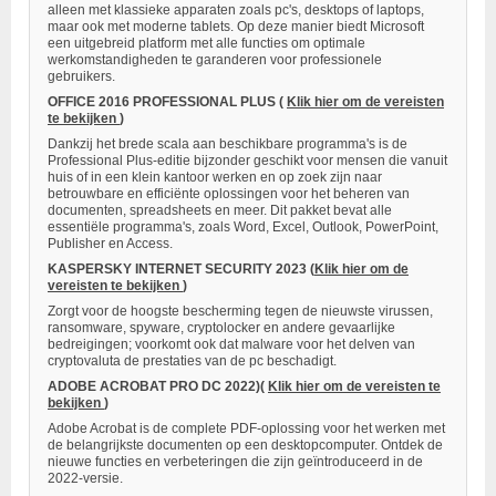
alleen met klassieke apparaten zoals pc's, desktops of laptops,
maar ook met moderne tablets. Op deze manier biedt Microsoft
een uitgebreid platform met alle functies om optimale
werkomstandigheden te garanderen voor professionele
gebruikers.
OFFICE 2016 PROFESSIONAL PLUS (
Klik hier om de vereisten
te bekijken
)
Dankzij het brede scala aan beschikbare programma's is de
Professional Plus-editie bijzonder geschikt voor mensen die vanuit
huis of in een klein kantoor werken en op zoek zijn naar
betrouwbare en efficiënte oplossingen voor het beheren van
documenten, spreadsheets en meer. Dit pakket bevat alle
essentiële programma's, zoals Word, Excel, Outlook, PowerPoint,
Publisher en Access.
KASPERSKY INTERNET SECURITY 2023
(
Klik hier om de
vereisten te bekijken
)
Zorgt voor de hoogste bescherming tegen de nieuwste virussen,
ransomware, spyware, cryptolocker en andere gevaarlijke
bedreigingen; voorkomt ook dat malware voor het delven van
cryptovaluta de prestaties van de pc beschadigt.
ADOBE ACROBAT PRO DC 2022)(
Klik hier om de vereisten te
bekijken
)
Adobe Acrobat is de complete PDF-oplossing voor het werken met
de belangrijkste documenten op een desktopcomputer. Ontdek de
nieuwe functies en verbeteringen die zijn geïntroduceerd in de
2022-versie.