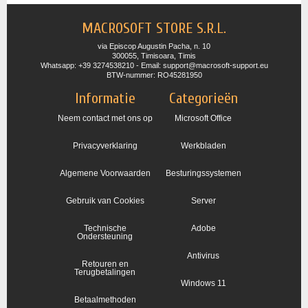
MACROSOFT STORE S.R.L.
via Episcop Augustin Pacha, n. 10
300055, Timisoara, Timis
Whatsapp: +39 3274538210 - Email: support@macrosoft-support.eu
BTW-nummer: RO45281950
Informatie
Categorieën
Neem contact met ons op
Microsoft Office
Privacyverklaring
Werkbladen
Algemene Voorwaarden
Besturingssystemen
Gebruik van Cookies
Server
Technische
Adobe
Ondersteuning
Antivirus
Retouren en
Terugbetalingen
Windows 11
Betaalmethoden