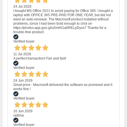
24 Jul 2026
I bought MS Office 2021 to avoid paying for Office 365. I bought a
laptop with OFFICE 365 PRE-PAID FOR ONE YEAR, but did not
want an auto-renewal. The Macrosoft product installed without
problems, (once I had been bold enough to click on
https://photos.app.goo.gl/u5mHi1a6RELpDyxx7 Thanks for a
trouble-free product.
Verified buyer
11 Jul 2026
A perfect transaction! Fair and fast!
Verified buyer
24 Jun 2026
Great price - Macrosoft delivered the software as promised and it
works fine !
Verified buyer
10 Jun 2026
optima
Verified buyer