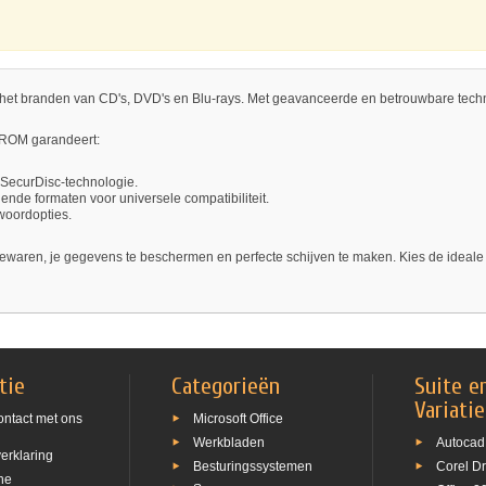
et branden van CD's, DVD's en Blu-rays. Met geavanceerde en betrouwbare techno
g ROM garandeert:
n SecurDisc-technologie.
llende formaten voor universele compatibiliteit.
woordopties.
aren, je gegevens te beschermen en perfecte schijven te maken. Kies de ideale li
tie
Categorieën
Suite e
Variati
ntact met ons
Microsoft Office
Werkbladen
Autocad
erklaring
Besturingssystemen
Corel D
ne