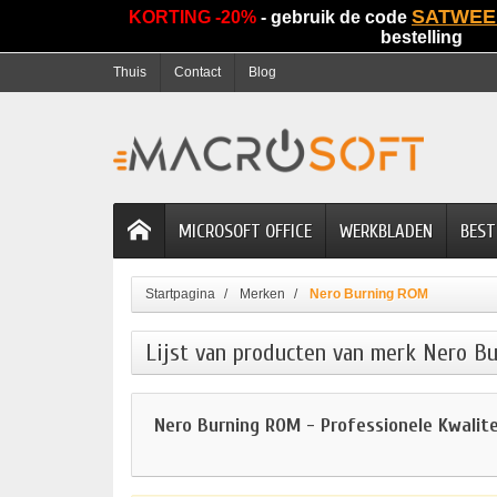
SATWEE
KORTING -20%
- gebruik de code
bestelling
Thuis
Contact
Blog
MICROSOFT OFFICE
WERKBLADEN
BEST
Startpagina
Merken
Nero Burning ROM
Lijst van producten van merk Nero B
Nero Burning ROM - Professionele Kwalit