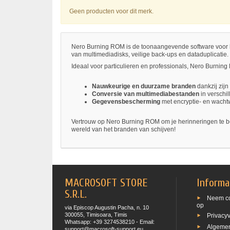
Geen producten voor dit merk.
Nero Burning ROM is de toonaangevende software voor h
van multimediadisks, veilige back-ups en dataduplicatie.
Ideaal voor particulieren en professionals, Nero Burnin
Nauwkeurige en duurzame branden
dankzij zij
Conversie van multimediabestanden
in verschi
Gegevensbescherming
met encryptie- en wacht
Vertrouw op Nero Burning ROM om je herinneringen te bew
wereld van het branden van schijven!
MACROSOFT STORE
Informa
S.R.L.
Neem co
op
via Episcop Augustin Pacha, n. 10
300055, Timisoara, Timis
Privacyv
Whatsapp: +39 3274538210 - Email:
Algeme
support@macrosoft-support.eu