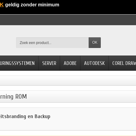
K
geldig zonder minimum
OK
URINGSSYSTEMEN
SERVER
ADOBE
AUTODESK
COREL DRA
urning ROM
eitsbranding en Backup