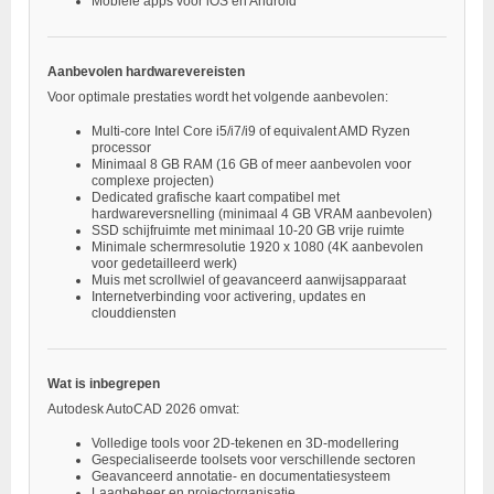
Mobiele apps voor iOS en Android
Aanbevolen hardwarevereisten
Voor optimale prestaties wordt het volgende aanbevolen:
Multi-core Intel Core i5/i7/i9 of equivalent AMD Ryzen
processor
Minimaal 8 GB RAM (16 GB of meer aanbevolen voor
complexe projecten)
Dedicated grafische kaart compatibel met
hardwareversnelling (minimaal 4 GB VRAM aanbevolen)
SSD schijfruimte met minimaal 10-20 GB vrije ruimte
Minimale schermresolutie 1920 x 1080 (4K aanbevolen
voor gedetailleerd werk)
Muis met scrollwiel of geavanceerd aanwijsapparaat
Internetverbinding voor activering, updates en
clouddiensten
Wat is inbegrepen
Autodesk AutoCAD 2026 omvat:
Volledige tools voor 2D-tekenen en 3D-modellering
Gespecialiseerde toolsets voor verschillende sectoren
Geavanceerd annotatie- en documentatiesysteem
Laagbeheer en projectorganisatie