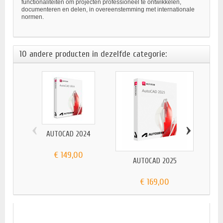
functionaliteiten om projecten professioneel te ontwikkelen,
documenteren en delen, in overeenstemming met internationale
normen.
10 andere producten in dezelfde categorie:
‹
›
AUTOCAD 2024
€ 149,00
AUTOCAD 2025
AUTOD
€ 169,00