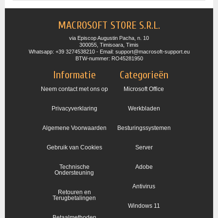
MACROSOFT STORE S.R.L.
via Episcop Augustin Pacha, n. 10
300055, Timisoara, Timis
Whatsapp: +39 3274538210 - Email: support@macrosoft-support.eu
BTW-nummer: RO45281950
Informatie
Categorieën
Neem contact met ons op
Microsoft Office
Privacyverklaring
Werkbladen
Algemene Voorwaarden
Besturingssystemen
Gebruik van Cookies
Server
Technische
Adobe
Ondersteuning
Antivirus
Retouren en
Terugbetalingen
Windows 11
Betaalmethoden