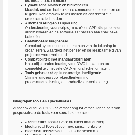
technische documentatie.
Dynamische blokken en bibliotheken
Mogelijkheid om herbruikbare componenten te creëren en
te gebruiken om werk te versnellen en consistentie in
projecten te behouden.
Automatisering en aanpassing
Ondersteuning voor scripts, macro's en API's die processen
automatiseren en de software aanpassen aan specifieke
behoeften.
Geavanceerd laagbeheer
Compleet systeem om de elementen van de tekening te
organiseren, waardoor het beheer en de leesbaarheid van
projecten wordt verbeterd.
Compatibiliteit met standaardformaten
Natuurlijke ondersteuning voor DWG-bestanden en
compatibiliteit met vele CAD- en grafische formaten.
Tools gebaseerd op kunstmatige intelligentie
Slimme functies voor objectherkenning,
procesautomatisering en productiviteitsverbetering.
Inbegrepen tools en specialisaties
Autodesk AutoCAD 2026 bevat toegang tot verschillende sets van
gespecialiseerde tools voor specifieke sectoren:
Architecture Toolset
voor architecturaal ontwerp
Mechanical Toolset
voor mechanisch ontwerp
Electrical Toolset
voor elektrische schema's