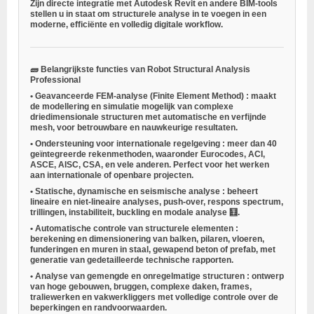
Zijn directe integratie met
Autodesk Revit
en andere BIM-tools
stellen u in staat om structurele analyse in te voegen in een
moderne, efficiënte en volledig digitale workflow.
🧱
Belangrijkste functies van Robot Structural Analysis
Professional
•
Geavanceerde FEM-analyse (Finite Element Method)
: maakt
de modellering en simulatie mogelijk van complexe
driedimensionale structuren met automatische en verfijnde
mesh, voor betrouwbare en nauwkeurige resultaten.
•
Ondersteuning voor internationale regelgeving
: meer dan 40
geïntegreerde rekenmethoden, waaronder Eurocodes, ACI,
ASCE, AISC, CSA, en vele anderen. Perfect voor het werken
aan internationale of openbare projecten.
•
Statische, dynamische en seismische analyse
: beheert
lineaire en niet-lineaire analyses, push-over, respons spectrum,
trillingen, instabiliteit, buckling en modale analyse 🧮.
•
Automatische controle van structurele elementen
:
berekening en dimensionering van balken, pilaren, vloeren,
funderingen en muren in staal, gewapend beton of prefab, met
generatie van gedetailleerde technische rapporten.
•
Analyse van gemengde en onregelmatige structuren
: ontwerp
van hoge gebouwen, bruggen, complexe daken, frames,
traliewerken en vakwerkliggers met volledige controle over de
beperkingen en randvoorwaarden.