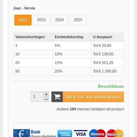
Jaar - Versie
2022
2023
2024
2025
Volumekortingen
Eenheidskorting
U bespaart
3
5%
Tot € 20,85
10
10%
Tot € 139,00
25
15%
Tot € 521,25
50
20%
Tot € 1.390,00
Beschikbaar
Voeg toe aan winkelwagen
Andere
289
mensen bekijken dit product