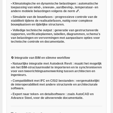
•
Klimatologische en dynamische belastingen
: automatische
toepassing van wind-, sneeuw-, aardbeving-, temperatuur- en
andere mobiele belastingen volgens de norm 📏.
•
Simulatie van de bouwfases
: progressieve controle van de
stabiliteit tijdens de realisatiefasen, nuttig voor complexe
bouwplaatsen en tijdelijke structuren.
•
Volledige technische output
: generatie van gestructureerde
rapporten, verificatieplannen, tabellen, diagrammen, schema's
van belastingen en vervormingen met aanpasbare opties voor
technische controle en documentatie.
🔄
Integratie van BIM en slimme workflow
•
Natuurlijke integratie met Autodesk Revit
: maakt het mogelijk
om het BIM-structuurmodel te importeren en te synchroniseren
voor een tweerichtingsamenwerking tussen architecten en
ingenieurs.
•
Compatibiliteit met IFC en CIS/2 bestanden
: vergemakkelijkt
de interoperabiliteit met andere structurele en architecturale
software.
•
Export naar teken- en detailsoftware
: zoals AutoCAD en
Advance Steel, voor de uitvoerende documentatie.