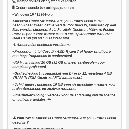
💻
Compatibiliteit en Systeemvereisten
🖥️
Ondersteunde besturingssystemen
:
•
Windows 10 / 11
(64-bit)
Autodesk Robot Structural Analysis Professional is niet
beschikbaar in een native versie voor macOS, maar kan op een
Mac worden uitgevoerd via
Parallels Desktop
,
VMware Fusion
Potresti per favore fornire il testo che ti piacerebbe tradurre?
Boot Camp
(op Mac met Intel-chip).
🔧
Aanbevolen minimale vereisten
:
•
Processor
: Intel Core i7 / AMD Ryzen 7 of hoger (multicore
met hoge frequenties is aanbevolen)
•
RAM
: minimaal 16 GB (32 GB of meer aanbevolen voor
complexe projecten)
•
Grafische kaart
: compatibel met DirectX 11, minstens 4 GB
VRAM (NVIDIA Quadro of RTX aanbevolen)
•
Schijfruimte
: minimaal 10 GB voor de installatie + ruimte voor
projectbestanden en analyse resultaten
•
Internetverbinding
: verzoek voor de activering van de licentie
en software-updates ☁️
👤
Voor wie is Autodesk Robot Structural Analysis Professional
geschikt?