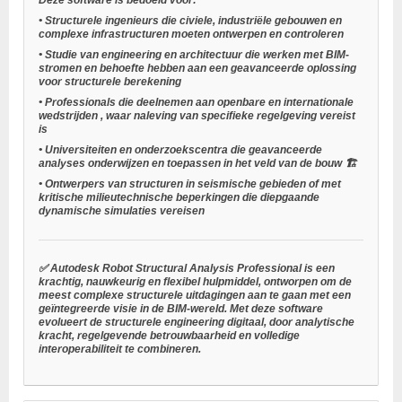
Deze software is bedoeld voor:
•
Structurele ingenieurs
die civiele, industriële gebouwen en
complexe infrastructuren moeten ontwerpen en controleren
•
Studie van engineering en architectuur
die werken met BIM-
stromen en behoefte hebben aan een geavanceerde oplossing
voor structurele berekening
•
Professionals die deelnemen aan openbare en internationale
wedstrijden
, waar naleving van specifieke regelgeving vereist
is
•
Universiteiten en onderzoekscentra
die geavanceerde
analyses onderwijzen en toepassen in het veld van de bouw 🏗️
•
Ontwerpers van structuren in seismische gebieden
of met
kritische milieutechnische beperkingen die diepgaande
dynamische simulaties vereisen
✅ Autodesk Robot Structural Analysis Professional is een
krachtig, nauwkeurig en flexibel hulpmiddel, ontworpen om de
meest complexe structurele uitdagingen aan te gaan met een
geïntegreerde visie in de BIM-wereld. Met deze software
evolueert de structurele engineering digitaal, door analytische
kracht, regelgevende betrouwbaarheid en volledige
interoperabiliteit te combineren.