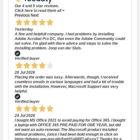
Our 4 and 5 star reviews.
Click here to read them all >
Previous
Next
Yesterday
A fine and helpfull company. I had problems by installing
Adobe Acrobat Pro DC, that even the Adobe Community could
not solve. I'm glad with there advice and steps to solve the
installing problem. Joop van der Sluis.
Verified buyer
28 Jul 2026
Placing the order was easy. Afterwards, though, I received
countless emails in various languages and had a bit of trouble
with the installation. However, Macrosoft Support was very
helpful.
Verified buyer
24 Jul 2026
I bought MS Office 2021 to avoid paying for Office 365. I bought
a laptop with OFFICE 365 PRE-PAID FOR ONE YEAR, but did
not want an auto-renewal. The Macrosoft product installed
without problems, (once I had been bold enough to click on
https://photos.app.goo.gl/u5mHi1a6RELpDyxx7 Thanks for a