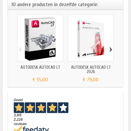
10 andere producten in dezelfde categorie:
‹
›
AUTODESK AUTOCAD LT
AUTODESK AUTOCAD LT
AUT
2026
€ 55,00
€ 79,00
Good
3,9
/5
2.226
reviews