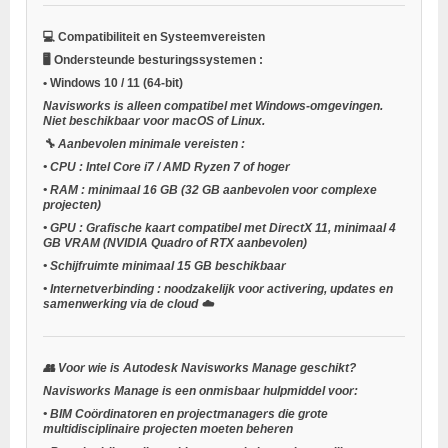
💻
Compatibiliteit en Systeemvereisten
🖥️
Ondersteunde besturingssystemen
:
•
Windows 10 / 11
(64-bit)
Navisworks is alleen compatibel met Windows-omgevingen.
Niet beschikbaar voor macOS of Linux.
🔧
Aanbevolen minimale vereisten
:
•
CPU
: Intel Core i7 / AMD Ryzen 7 of hoger
•
RAM
: minimaal 16 GB (32 GB aanbevolen voor complexe
projecten)
•
GPU
: Grafische kaart compatibel met DirectX 11, minimaal 4
GB VRAM (NVIDIA Quadro of RTX aanbevolen)
•
Schijfruimte
minimaal 15 GB beschikbaar
•
Internetverbinding
: noodzakelijk voor activering, updates en
samenwerking via de cloud ☁️
👥
Voor wie is Autodesk Navisworks Manage geschikt?
Navisworks Manage is een onmisbaar hulpmiddel voor:
•
BIM Coördinatoren en projectmanagers
die grote
multidisciplinaire projecten moeten beheren