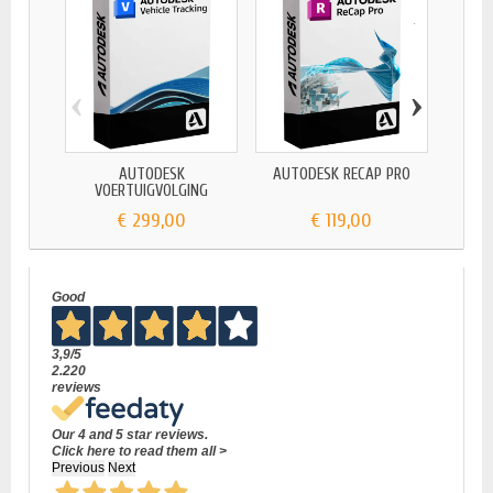
‹
›
AUTODESK
AUTODESK RECAP PRO
AU
VOERTUIGVOLGING
€ 299,00
€ 119,00
Good
3,9
/5
2.220
reviews
Our 4 and 5 star reviews.
Click here to read them all >
Previous
Next