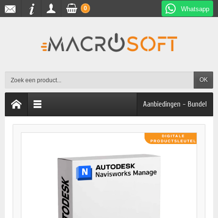
0
Whatsapp
OK
Aanbiedingen - Bundel