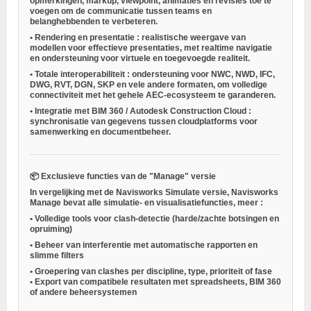
opmerkingen, markup, viewpoint, animaties en revisies toe te
voegen om de communicatie tussen teams en
belanghebbenden te verbeteren.
•
Rendering en presentatie
: realistische weergave van
modellen voor effectieve presentaties, met realtime navigatie
en ondersteuning voor virtuele en toegevoegde realiteit.
•
Totale interoperabiliteit
: ondersteuning voor NWC, NWD, IFC,
DWG, RVT, DGN, SKP en vele andere formaten, om volledige
connectiviteit met het gehele AEC-ecosysteem te garanderen.
•
Integratie met BIM 360 / Autodesk Construction Cloud
:
synchronisatie van gegevens tussen cloudplatforms voor
samenwerking en documentbeheer.
📦
Exclusieve functies van de "Manage" versie
In vergelijking met de Navisworks Simulate versie,
Navisworks
Manage
bevat alle simulatie- en visualisatiefuncties,
meer
:
•
Volledige tools voor clash-detectie
(harde/zachte botsingen en
opruiming)
•
Beheer van interferentie met automatische rapporten en
slimme filters
•
Groepering van clashes per discipline, type, prioriteit of fase
•
Export van compatibele resultaten met spreadsheets, BIM 360
of andere beheersystemen