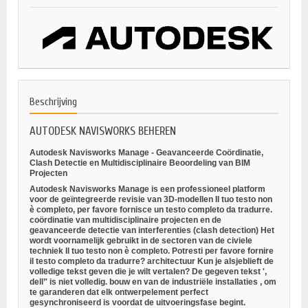
Beschrijving
AUTODESK NAVISWORKS BEHEREN
Autodesk Navisworks Manage - Geavanceerde Coördinatie,
Clash Detectie en Multidisciplinaire Beoordeling van BIM
Projecten
Autodesk Navisworks Manage is een professioneel platform
voor de
geïntegreerde revisie van 3D-modellen
Il tuo testo non
è completo, per favore fornisce un testo completo da tradurre.
coördinatie van multidisciplinaire projecten
en de
geavanceerde detectie van interferenties (clash detection)
Het
wordt voornamelijk gebruikt in de sectoren van de
civiele
techniek
Il tuo testo non è completo. Potresti per favore fornire
il testo completo da tradurre?
architectuur
Kun je alsjeblieft de
volledige tekst geven die je wilt vertalen? De gegeven tekst ',
dell’' is niet volledig.
bouw
en van de
industriële installaties
, om
te garanderen dat elk ontwerpelement perfect
gesynchroniseerd is voordat de uitvoeringsfase begint.