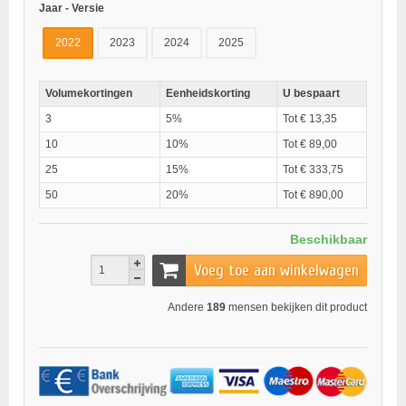
Jaar - Versie
2022
2023
2024
2025
Volumekortingen
Eenheidskorting
U bespaart
3
5%
Tot € 13,35
10
10%
Tot € 89,00
25
15%
Tot € 333,75
50
20%
Tot € 890,00
Beschikbaar
Voeg toe aan winkelwagen
Andere
189
mensen bekijken dit product