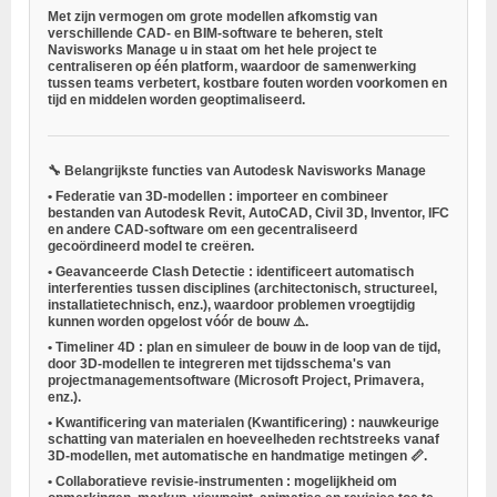
Met zijn vermogen om grote modellen afkomstig van
verschillende CAD- en BIM-software te beheren, stelt
Navisworks Manage u in staat om het hele project te
centraliseren op één platform, waardoor de samenwerking
tussen teams verbetert, kostbare fouten worden voorkomen en
tijd en middelen worden geoptimaliseerd.
🔧
Belangrijkste functies van Autodesk Navisworks Manage
•
Federatie van 3D-modellen
: importeer en combineer
bestanden van Autodesk Revit, AutoCAD, Civil 3D, Inventor, IFC
en andere CAD-software om een gecentraliseerd
gecoördineerd model te creëren.
•
Geavanceerde Clash Detectie
: identificeert automatisch
interferenties tussen disciplines (architectonisch, structureel,
installatietechnisch, enz.), waardoor problemen vroegtijdig
kunnen worden opgelost vóór de bouw ⚠️.
•
Timeliner 4D
: plan en simuleer de bouw in de loop van de tijd,
door 3D-modellen te integreren met tijdsschema's van
projectmanagementsoftware (Microsoft Project, Primavera,
enz.).
•
Kwantificering van materialen (Kwantificering)
: nauwkeurige
schatting van materialen en hoeveelheden rechtstreeks vanaf
3D-modellen, met automatische en handmatige metingen 📏.
•
Collaboratieve revisie-instrumenten
: mogelijkheid om