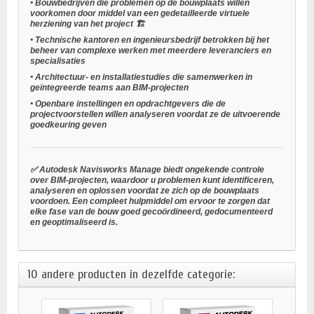
•
Bouwbedrijven
die problemen op de bouwplaats willen
voorkomen door middel van een gedetailleerde virtuele
herziening van het project 🏗️
•
Technische kantoren
en
ingenieursbedrijf
betrokken bij het
beheer van complexe werken met meerdere leveranciers en
specialisaties
•
Architectuur- en installatiestudies
die samenwerken in
geïntegreerde teams aan BIM-projecten
•
Openbare instellingen en opdrachtgevers
die de
projectvoorstellen willen analyseren voordat ze de uitvoerende
goedkeuring geven
✅ Autodesk Navisworks Manage biedt ongekende controle
over BIM-projecten, waardoor u problemen kunt identificeren,
analyseren en oplossen voordat ze zich op de bouwplaats
voordoen. Een compleet hulpmiddel om ervoor te zorgen dat
elke fase van de bouw goed gecoördineerd, gedocumenteerd
en geoptimaliseerd is.
10 andere producten in dezelfde categorie: