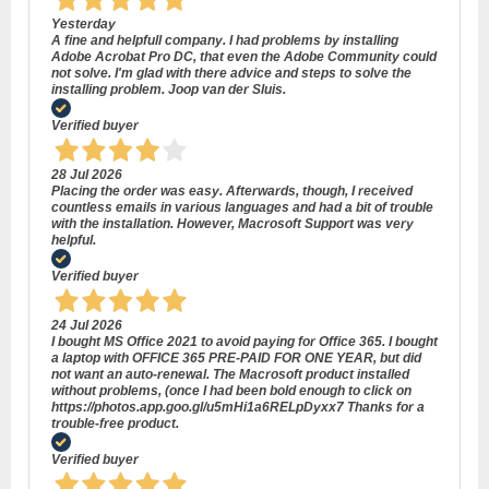
Yesterday
A fine and helpfull company. I had problems by installing
Adobe Acrobat Pro DC, that even the Adobe Community could
not solve. I'm glad with there advice and steps to solve the
installing problem. Joop van der Sluis.
Verified buyer
28 Jul 2026
Placing the order was easy. Afterwards, though, I received
countless emails in various languages and had a bit of trouble
with the installation. However, Macrosoft Support was very
helpful.
Verified buyer
24 Jul 2026
I bought MS Office 2021 to avoid paying for Office 365. I bought
a laptop with OFFICE 365 PRE-PAID FOR ONE YEAR, but did
not want an auto-renewal. The Macrosoft product installed
without problems, (once I had been bold enough to click on
https://photos.app.goo.gl/u5mHi1a6RELpDyxx7 Thanks for a
trouble-free product.
Verified buyer