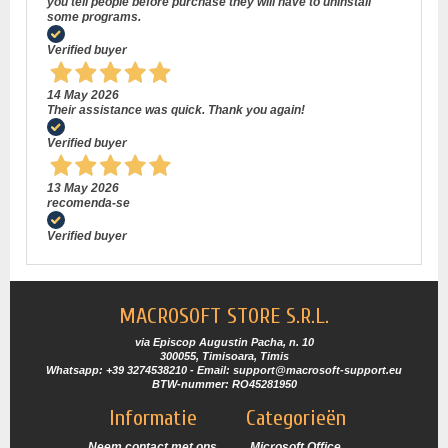
you tell people before purchase they will have to uninstall
some programs.
Verified buyer
14 May 2026
Their assistance was quick. Thank you again!
Verified buyer
13 May 2026
recomenda-se
Verified buyer
MACROSOFT STORE S.R.L.
via Episcop Augustin Pacha, n. 10
300055, Timisoara, Timis
Whatsapp: +39 3274538210 - Email: support@macrosoft-support.eu
BTW-nummer: RO45281950
Informatie
Categorieën
Neem contact met ons
Microsoft Office