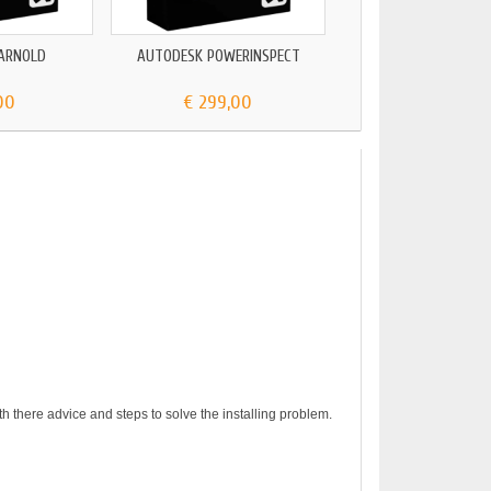
ARNOLD
AUTODESK POWERINSPECT
AUTODESK AUTOCAD
00
€ 299,00
€ 59,00
h there advice and steps to solve the installing problem.