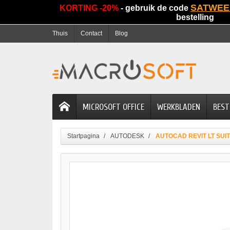
SATWEE
KORTING -20%
- gebruik de code
bestelling
Thuis
Contact
Blog
MICROSOFT OFFICE
WERKBLADEN
BEST
Startpagina
AUTODESK
AUTOCAD REVIT LT SUI