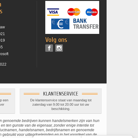
n
es
raw
021
Volg ons
019
65
rosoft
2022
KLANTENSERVICE
op een
De klantenservice staat van maandag tot
ver
zaterdag van 9.00 tot 20.00 uur tot uw
beschikking.
en genoemde bedrijven kunnen handelsmerken zijn van hun
en ten gunste van de eigenaar, zonder enige intentie tot
roductnamen, handelsnamen, bedrijfsnamen en genoemde
gebruikt voor uitlegdoeleinden en in het voordeel van de