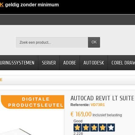
K
geldig zonder minimum
OK
URINGSSYSTEMEN
SERVER
ADOBE
AUTODESK
COREL DRA
TE
AUTOCAD REVIT LT SUITE
Referentie:
VD73R1
€ 169,00
Inclusief belasting
Good
2.228