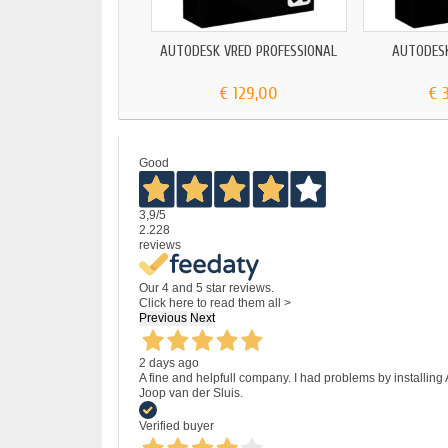
AUTODESK VRED PROFESSIONAL
AUTODES
€ 129,00
€ 
Good
3,9
/5
2.228
reviews
Our 4 and 5 star reviews.
Click here to read them all >
Previous
Next
2 days ago
A fine and helpfull company. I had problems by installing
Joop van der Sluis.
Verified buyer