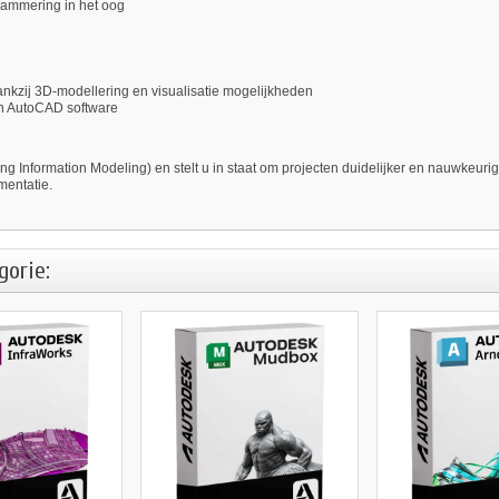
grammering in het oog
ankzij 3D-modellering en visualisatie mogelijkheden
en AutoCAD software
g Information Modeling) en stelt u in staat om projecten duidelijker en nauwkeurig
mentatie.
gorie: