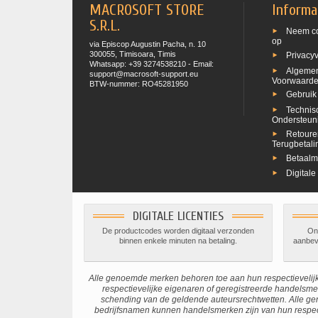
MACROSOFT STORE
Informa
S.R.L.
Neem co
op
via Episcop Augustin Pacha, n. 10
300055, Timisoara, Timis
Privacyv
Whatsapp: +39 3274538210 - Email:
Algeme
support@macrosoft-support.eu
Voorwaard
BTW-nummer: RO45281950
Gebruik
Technis
Ondersteun
Retoure
Terugbetali
Betaalm
Digitale
DIGITALE LICENTIES
De productcodes worden digitaal verzonden
Onz
binnen enkele minuten na betaling.
aanbeve
Alle genoemde merken behoren toe aan hun respectieveli
respectievelijke eigenaren of geregistreerde handelsmer
schending van de geldende auteursrechtwetten. Alle 
bedrijfsnamen kunnen handelsmerken zijn van hun respect