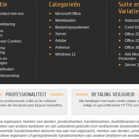
tie
Categorieën
Suite e
Variati
ntact met ons
Microsoft Office
Werkbladen
Autocad
erklaring
Besturingssystemen
Corel D
ne
Server
Office 2
en
Adobe
Office 2
 van Cookies
Antivirus
Office 3
che
ing
Windows 11
Alle Mic
n en
Producten
ngen
Server 
ethoden
 Verzending
PROFESSIONALITEIT
BETALING VEILIGHEID
e professionals zullen je de software
Alle betalingen met kaart vinden plaats 
len die het beste past bij jouw behoeften.
veilige en gecertificeerde HTTPS-ser
jke eigenaren; merken van derden, productnamen, handelsnamen, bedrijfsnamen 
ken van andere bedrijven en zijn uitsluitend gebruikt voor verklarende doeleinden 
genoemde handelsmerken behoren toe aan hun eigenaren, merken van derden, p
ieve eigenaren of geregistreerde handelsmerken van andere bedrijven en worden 