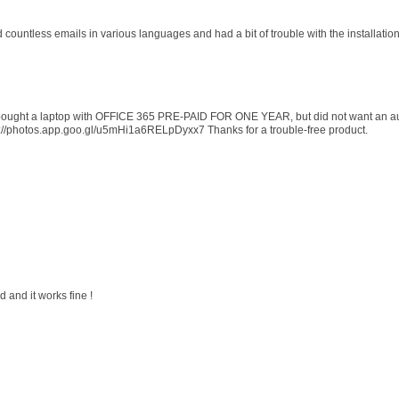
d countless emails in various languages and had a bit of trouble with the installati
 I bought a laptop with OFFICE 365 PRE-PAID FOR ONE YEAR, but did not want an au
s://photos.app.goo.gl/u5mHi1a6RELpDyxx7 Thanks for a trouble-free product.
 and it works fine !