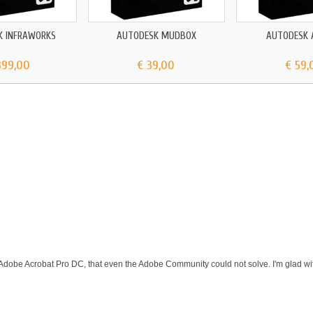
K INFRAWORKS
AUTODESK MUDBOX
AUTODESK 
399,00
€ 39,00
€ 59,
 Adobe Acrobat Pro DC, that even the Adobe Community could not solve. I'm glad wit