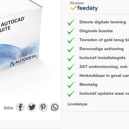
Reviews
Directe digitale levering
Originele licentie
Tevreden of geld terug 
Eenvoudige activering
Inclusief installatiegids
24/7 ondersteuning, ook
Herbruikbaar in geval va
Meertalig
Inclusief updates waar v
Licentietype
Delen