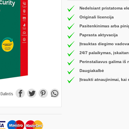
Nedelsiant pristatoma el
Originali licencija
Pasitenkinimas arba pini
Paprasta aktyvacija
Įtrauktas diegimo vadov
24/7 palaikymas, įskait
Perinstaliavus galima iš
Daugiakalbė
Įtraukti atnaujinimai, ka
Dalintis