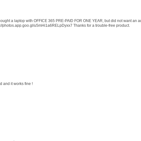
 I bought a laptop with OFFICE 365 PRE-PAID FOR ONE YEAR, but did not want an au
s://photos.app.goo.gl/u5mHi1a6RELpDyxx7 Thanks for a trouble-free product.
 and it works fine !