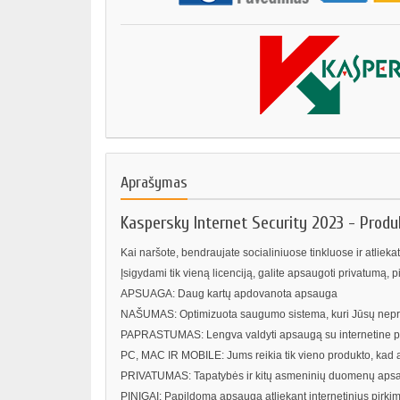
Aprašymas
Kaspersky Internet Security 2023 - Prod
Kai naršote, bendraujate socialiniuose tinkluose ir atliekat
Įsigydami tik vieną licenciją, galite apsaugoti privatumą, 
APSUAGA: Daug kartų apdovanota apsauga
NAŠUMAS: Optimizuota saugumo sistema, kuri Jūsų nepr
PAPRASTUMAS: Lengva valdyti apsaugą su internetine p
PC, MAC IR MOBILE: Jums reikia tik vieno produkto, kad
PRIVATUMAS: Tapatybės ir kitų asmeninių duomenų aps
PINIGAI: Papildoma apsauga atliekant internetinius pirkim