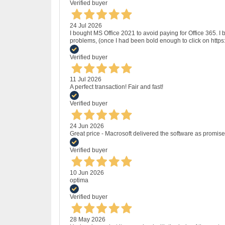
Verified buyer
24 Jul 2026
I bought MS Office 2021 to avoid paying for Office 365.
problems, (once I had been bold enough to click on http
Verified buyer
11 Jul 2026
A perfect transaction! Fair and fast!
Verified buyer
24 Jun 2026
Great price - Macrosoft delivered the software as promised
Verified buyer
10 Jun 2026
optima
Verified buyer
28 May 2026