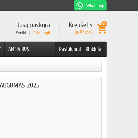
Whatsapp
Jūsų paskyra
Krepšelis
0
(tuščias)
Sveiki
Prisijungti
W
ANTIVIRUS
Pasiūlymai - Rinkiniai
SAUGUMAS 2025