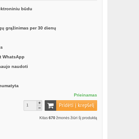
ektroniniu būdu
gų grąžinimas per 30 dienų
as
ant WhatsApp
 naujo naudoti
i numatyta
Prieinamas
Pridėti į krepšelį
Kitas
670
žmonės žiūri šį produktą