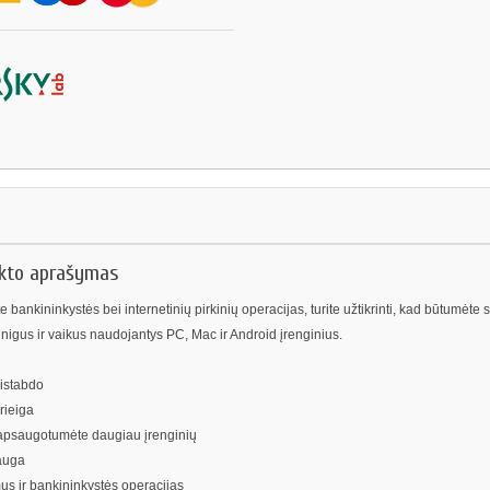
ukto aprašymas
e bankininkystės bei internetinių pirkinių operacijas, turite užtikrinti, kad būtumėte 
pinigus ir vaikus naudojantys PC, Mac ir Android įrenginius.
istabdo
rieiga
 apsaugotumėte daugiau įrenginių
auga
us ir bankininkystės operacijas