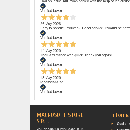
Had an issue, but it was solved with the help of the custo
Verified buyer
26 May 2026
Easy to handle. Prduct ok. Good service. It would be bette
Verified buyer
14 May 2026
Their assistance was quick. Thank you again!
Verified buyer
13 May 2026
recomenda-se
Verified buyer
MACROSOFT STORE
Informa
S.R.L.
Susisie
via Episcop Augustin Pacha, n. 10