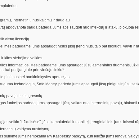
mpiuterius
amų, internetinių nusikaltimų ir daugiau
artų apdovanota sauga padeda Jums apsisaugoti nuo infekcijų ir atakų, blokuoja rek
ik vieną licenciją
 mes padedame jums apsaugoti visus jūsų įrenginius, taip pat blokuoti, valyti ir nus
 kitos stebėjimo veiklos
lios informacijos. Mes padedame jums apsaugoti jūsų asmeninius duomenis, užkirsti
kai prisijungiate prie viešojo tinklo*.
ate pirkimus bei bankininkystės operacijas
saugumo technologija, Safe Money, padeda jums apsaugoti jūsų pinigus ir jūsų sąs
ų pavojų ir kitų grėsmių
os funkcijos padeda jums apsaugoti jūsų vaikus nuo internetinių pavojų, blokuoti n
os veikia "užkulisėse", jūsų kompiuteriai ir mobilieji įrenginiai leis jums laisvai r
rnetinių valdymo nustatymų
es siūlome jums nemokamą My Kaspersky paskyrą, kuri leidžia jums lengvai valdyti s