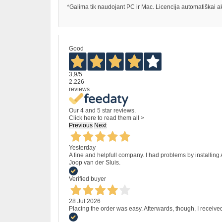
*Galima tik naudojant PC ir Mac. Licencija automatiškai
Good
3,9
/5
2.226
reviews
Our 4 and 5 star reviews.
Click here to read them all >
Previous
Next
Yesterday
A fine and helpfull company. I had problems by installing
Joop van der Sluis.
Verified buyer
28 Jul 2026
Placing the order was easy. Afterwards, though, I receive