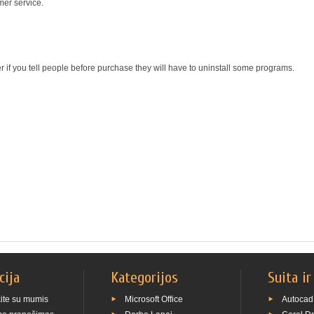
mer service.
r if you tell people before purchase they will have to uninstall some programs.
cija
Kategorijos
Suita ir
kite su mumis
Microsoft Office
Autocad