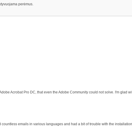
 aktyvuojama perėmus.
 Adobe Acrobat Pro DC, that even the Adobe Community could not solve. I'm glad wit
d countless emails in various languages and had a bit of trouble with the installati