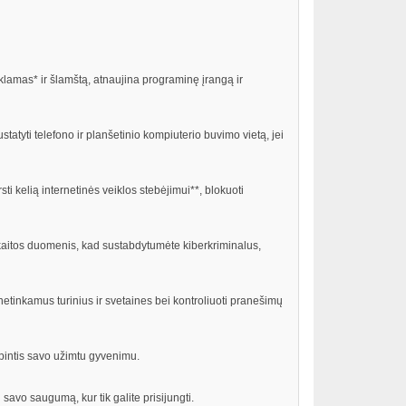
lamas* ir šlamštą, atnaujina programinę įrangą ir
tatyti telefono ir planšetinio kompiuterio buvimo vietą, jei
 kelią internetinės veiklos stebėjimui**, blokuoti
kaitos duomenis, kad sustabdytumėte kiberkriminalus,
etinkamus turinius ir svetaines bei kontroliuoti pranešimų
ūpintis savo užimtu gyvenimu.
avo saugumą, kur tik galite prisijungti.