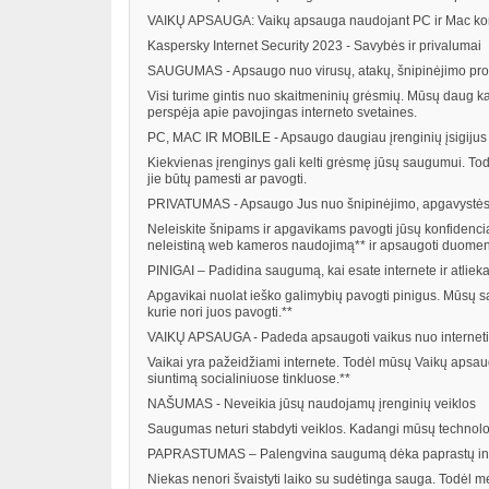
VAIKŲ APSAUGA: Vaikų apsauga naudojant PC ir Mac ko
Kaspersky Internet Security 2023 - Savybės ir privalumai
SAUGUMAS - Apsaugo nuo virusų, atakų, šnipinėjimo progr
Visi turime gintis nuo skaitmeninių grėsmių. Mūsų daug k
perspėja apie pavojingas interneto svetaines.
PC, MAC IR MOBILE - Apsaugo daugiau įrenginių įsigijus t
Kiekvienas įrenginys gali kelti grėsmę jūsų saugumui. Todėl
jie būtų pamesti ar pavogti.
PRIVATUMAS - Apsaugo Jus nuo šnipinėjimo, apgavystės ir
Neleiskite šnipams ir apgavikams pavogti jūsų konfidencia
neleistiną web kameros naudojimą** ir apsaugoti duomenis, 
PINIGAI – Padidina saugumą, kai esate internete ir atliek
Apgavikai nuolat ieško galimybių pavogti pinigus. Mūsų 
kurie nori juos pavogti.**
VAIKŲ APSAUGA - Padeda apsaugoti vaikus nuo internetini
Vaikai yra pažeidžiami internete. Todėl mūsų Vaikų apsaug
siuntimą socialiniuose tinkluose.**
NAŠUMAS - Neveikia jūsų naudojamų įrenginių veiklos
Saugumas neturi stabdyti veiklos. Kadangi mūsų technologij
PAPRASTUMAS – Palengvina saugumą dėka paprastų inte
Niekas nenori švaistyti laiko su sudėtinga sauga. Todėl m