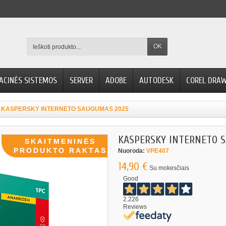
OK
ACINĖS SISTEMOS
SERVER
ADOBE
AUTODESK
COREL DRA
KASPERSKY INTERNETO SAUGUMAS 2025
KASPERSKY INTERNETO 
Nuoroda:
VPE407
14,90 €
Su mokesčiais
Good
2.226
Reviews