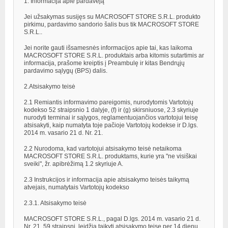
1. Informacija apie pardavėją
Jei užsakymas susijęs su MACROSOFT STORE S.R.L. produkto
pirkimu, pardavimo sandorio šalis bus tik MACROSOFT STORE
S.R.L..
Jei norite gauti išsamesnės informacijos apie tai, kas laikoma
MACROSOFT STORE S.R.L. produktais arba kitomis sutartimis ar
informacija, prašome kreiptis į Preambulę ir kitas Bendrųjų
pardavimo sąlygų (BPS) dalis.
2.Atsisakymo teisė
2.1 Remiantis informavimo pareigomis, nurodytomis Vartotojų
kodekso 52 straipsnio 1 dalyje, (f) ir (g) skirsniuose, 2.3 skyriuje
nurodyti terminai ir sąlygos, reglamentuojančios vartotojui teisę
atsisakyti, kaip numatyta toje pačioje Vartotojų kodekse ir D.lgs.
2014 m. vasario 21 d. Nr. 21.
2.2 Nurodoma, kad vartotojui atsisakymo teisė netaikoma
MACROSOFT STORE S.R.L. produktams, kurie yra "ne visiškai
sveiki", žr. apibrėžimą 1.2 skyriuje A.
2.3 Instrukcijos ir informacija apie atsisakymo teisės taikymą
atvejais, numatytais Vartotojų kodekso
2.3.1. Atsisakymo teisė
MACROSOFT STORE S.R.L., pagal D.lgs. 2014 m. vasario 21 d.
Nr. 21, 59 straipsnį, leidžia taikyti atsisakymo teisę per 14 dienų