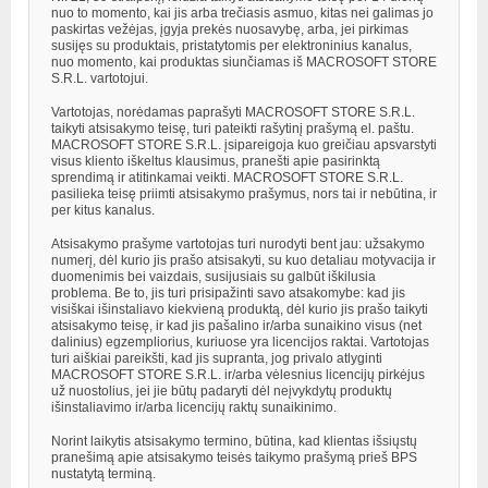
nuo to momento, kai jis arba trečiasis asmuo, kitas nei galimas jo
paskirtas vežėjas, įgyja prekės nuosavybę, arba, jei pirkimas
susijęs su produktais, pristatytomis per elektroninius kanalus,
nuo momento, kai produktas siunčiamas iš MACROSOFT STORE
S.R.L. vartotojui.
Vartotojas, norėdamas paprašyti MACROSOFT STORE S.R.L.
taikyti atsisakymo teisę, turi pateikti rašytinį prašymą el. paštu.
MACROSOFT STORE S.R.L. įsipareigoja kuo greičiau apsvarstyti
visus kliento iškeltus klausimus, pranešti apie pasirinktą
sprendimą ir atitinkamai veikti. MACROSOFT STORE S.R.L.
pasilieka teisę priimti atsisakymo prašymus, nors tai ir nebūtina, ir
per kitus kanalus.
Atsisakymo prašyme vartotojas turi nurodyti bent jau: užsakymo
numerį, dėl kurio jis prašo atsisakyti, su kuo detaliau motyvacija ir
duomenimis bei vaizdais, susijusiais su galbūt iškilusia
problema. Be to, jis turi prisipažinti savo atsakomybe: kad jis
visiškai išinstaliavo kiekvieną produktą, dėl kurio jis prašo taikyti
atsisakymo teisę, ir kad jis pašalino ir/arba sunaikino visus (net
dalinius) egzempliorius, kuriuose yra licencijos raktai. Vartotojas
turi aiškiai pareikšti, kad jis supranta, jog privalo atlyginti
MACROSOFT STORE S.R.L. ir/arba vėlesnius licencijų pirkėjus
už nuostolius, jei jie būtų padaryti dėl neįvykdytų produktų
išinstaliavimo ir/arba licencijų raktų sunaikinimo.
Norint laikytis atsisakymo termino, būtina, kad klientas išsiųstų
pranešimą apie atsisakymo teisės taikymo prašymą prieš BPS
nustatytą terminą.