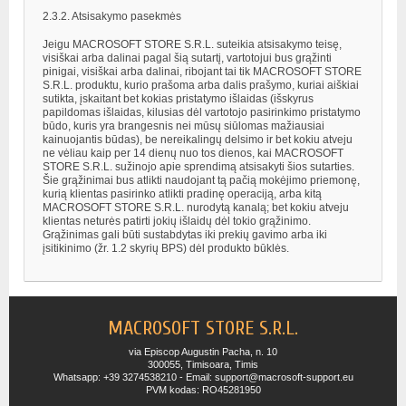
2.3.2. Atsisakymo pasekmės
Jeigu MACROSOFT STORE S.R.L. suteikia atsisakymo teisę,
visiškai arba dalinai pagal šią sutartį, vartotojui bus grąžinti
pinigai, visiškai arba dalinai, ribojant tai tik MACROSOFT STORE
S.R.L. produktu, kurio prašoma arba dalis prašymo, kuriai aiškiai
sutikta, įskaitant bet kokias pristatymo išlaidas (išskyrus
papildomas išlaidas, kilusias dėl vartotojo pasirinkimo pristatymo
būdo, kuris yra brangesnis nei mūsų siūlomas mažiausiai
kainuojantis būdas), be nereikalingų delsimo ir bet kokiu atveju
ne vėliau kaip per 14 dienų nuo tos dienos, kai MACROSOFT
STORE S.R.L. sužinojo apie sprendimą atsisakyti šios sutarties.
Šie grąžinimai bus atlikti naudojant tą pačią mokėjimo priemonę,
kurią klientas pasirinko atlikti pradinę operaciją, arba kitą
MACROSOFT STORE S.R.L. nurodytą kanalą; bet kokiu atveju
klientas neturės patirti jokių išlaidų dėl tokio grąžinimo.
Grąžinimas gali būti sustabdytas iki prekių gavimo arba iki
įsitikinimo (žr. 1.2 skyrių BPS) dėl produkto būklės.
MACROSOFT STORE S.R.L.
via Episcop Augustin Pacha, n. 10
300055, Timisoara, Timis
Whatsapp: +39 3274538210 - Email: support@macrosoft-support.eu
PVM kodas: RO45281950