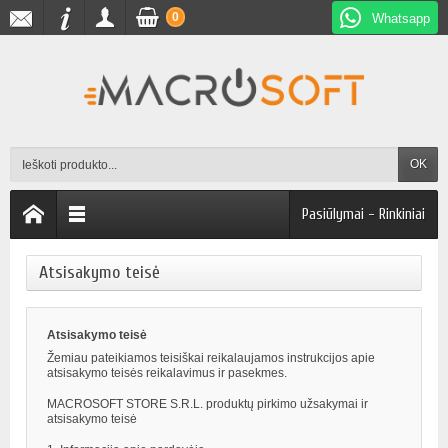
0
Whatsapp
OK
Pasiūlymai - Rinkiniai
Atsisakymo teisė
Atsisakymo teisė
Žemiau pateikiamos teisiškai reikalaujamos instrukcijos apie
atsisakymo teisės reikalavimus ir pasekmes.
MACROSOFT STORE S.R.L. produktų pirkimo užsakymai ir
atsisakymo teisė