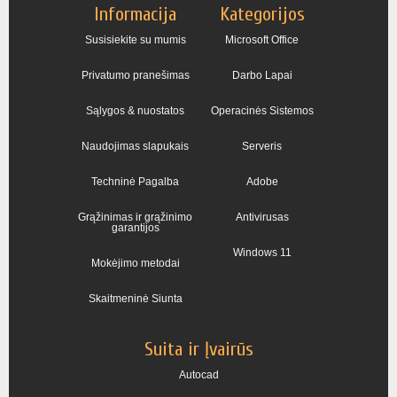
Informacija
Kategorijos
Susisiekite su mumis
Microsoft Office
Privatumo pranešimas
Darbo Lapai
Sąlygos & nuostatos
Operacinės Sistemos
Naudojimas slapukais
Serveris
Techninė Pagalba
Adobe
Grąžinimas ir grąžinimo
Antivirusas
garantijos
Windows 11
Mokėjimo metodai
Skaitmeninė Siunta
Suita ir Įvairūs
Autocad